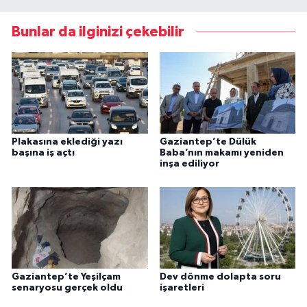
Bunlar da ilginizi çekebilir
Plakasına eklediği yazı
Gaziantep’te Dülük
başına iş açtı
Baba’nın makamı yeniden
inşa ediliyor
Gaziantep’te Yeşilçam
Dev dönme dolapta soru
senaryosu gerçek oldu
işaretleri