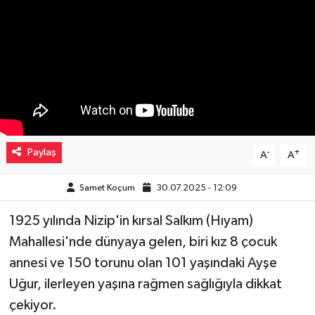
Müzik
Piyasa
Resmi İlanlar
Sağlık
Paylaş
-
+
A
A
Sinemalar
Samet Koçum
30.07.2025 - 12:09
Siyaset
1925 yılında Nizip'in kırsal Salkım (Hıyam)
Spor
Mahallesi'nde dünyaya gelen, biri kız 8 çocuk
annesi ve 150 torunu olan 101 yaşındaki Ayşe
Teknoloji
Uğur, ilerleyen yaşına rağmen sağlığıyla dikkat
çekiyor.
Türkiye