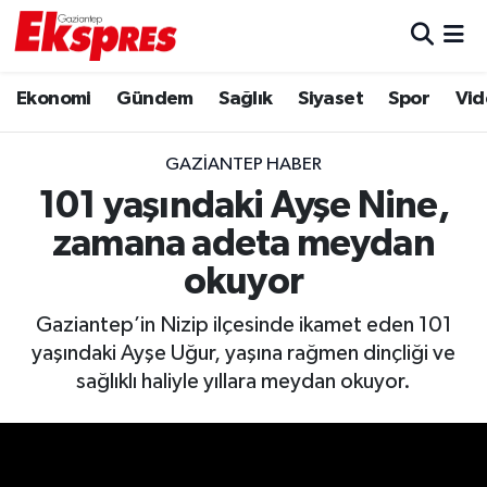
Eğitim
Hava Durumu
Ekonomi
Gündem
Sağlık
Siyaset
Spor
Vid
Ekonomi
Trafik Durumu
GAZIANTEP HABER
Gaziantep son dakika
Puan Durumu ve Fikstür
101 yaşındaki Ayşe Nine,
zamana adeta meydan
Genel
Tüm Manşetler
okuyor
Gündem
Son Dakika Haberleri
Gaziantep’in Nizip ilçesinde ikamet eden 101
yaşındaki Ayşe Uğur, yaşına rağmen dinçliği ve
Haberler
Haber Arşivi
sağlıklı haliyle yıllara meydan okuyor.
Kültür Sanat
Magazin