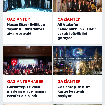
GAZIANTEP
GAZIANTEP
Hasan Süzer Evlilik ve
Ali Atalar’ın
Yaşam Kültürü Müzesi
"Anadolu’nun Yüzleri"
ziyarete açıldı
sergisi büyük ilgi
görüyor
GAZIANTEP HABER
GAZIANTEP
Gaziantep’te vakıf
Gaziantep’te Bilim
medeniyeti ve mimari
Kurgu Festivali
zarafet ele alındı
başlıyor