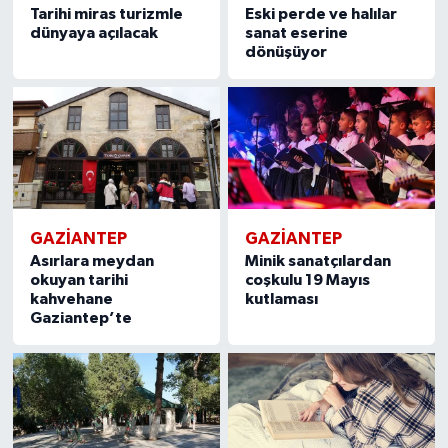
Tarihi miras turizmle
Eski perde ve halılar
dünyaya açılacak
sanat eserine
dönüşüyor
GAZIANTEP
GAZIANTEP
Asırlara meydan
Minik sanatçılardan
okuyan tarihi
coşkulu 19 Mayıs
kahvehane
kutlaması
Gaziantep’te