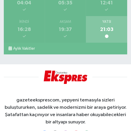
04:04
05:35
12:41
İKINDI
AKŞAM
YATSI
16:28
19:37
21:03
Aylık Vakitler
gazeteeksprescom, yepyeni temasıyla sizleri
buluştururken, sadelik ve modernizmi bir araya getiriyor.
Şatafattan kaçınıyor ve insanlara haber okuyabilecekleri
bir altyapı sunuyor.