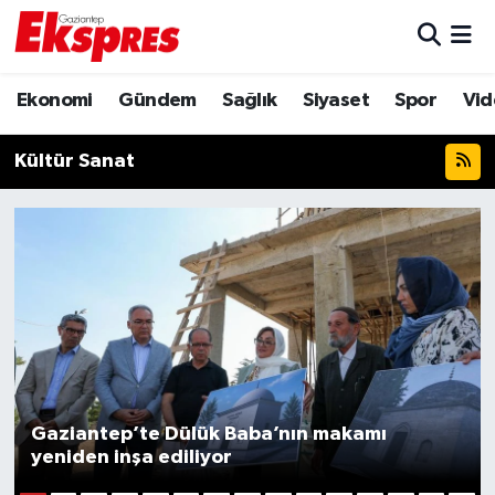
Eğitim
Hava Durumu
Ekonomi
Gündem
Sağlık
Siyaset
Spor
Vid
Ekonomi
Trafik Durumu
Kültür Sanat
Gaziantep son dakika
Puan Durumu ve Fikstür
Genel
Tüm Manşetler
Gündem
Son Dakika Haberleri
Haberler
Haber Arşivi
Kültür Sanat
Gaziantep’te Dülük Baba’nın makamı
yeniden inşa ediliyor
Magazin