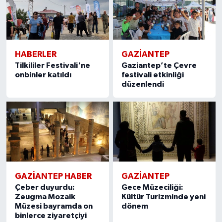
HABERLER
GAZIANTEP
Tilkililer Festivali'ne
Gaziantep’te Çevre
onbinler katıldı
festivali etkinliği
düzenlendi
GAZIANTEP HABER
GAZIANTEP
Çeber duyurdu:
Gece Müzeciliği:
Zeugma Mozaik
Kültür Turizminde yeni
Müzesi bayramda on
dönem
binlerce ziyaretçiyi