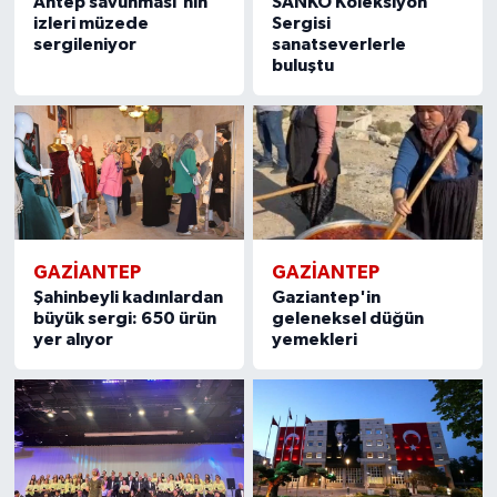
Antep savunması'nın
SANKO Koleksiyon
izleri müzede
Sergisi
sergileniyor
sanatseverlerle
Video Haber
buluştu
Yaşam
Yeme-İçme
Yemek
GAZIANTEP
GAZIANTEP
Şahinbeyli kadınlardan
Gaziantep'in
büyük sergi: 650 ürün
geleneksel düğün
yer alıyor
yemekleri