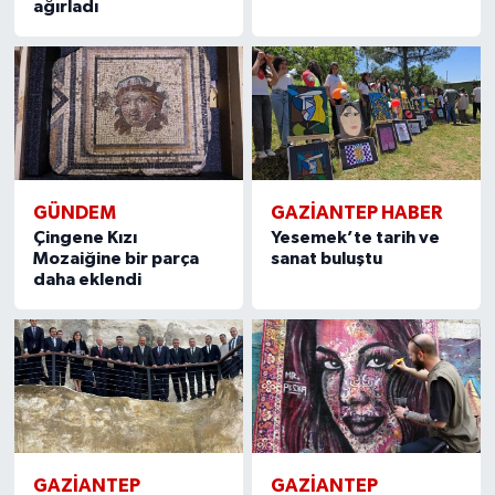
ağırladı
GÜNDEM
GAZIANTEP HABER
Çingene Kızı
Yesemek’te tarih ve
Mozaiğine bir parça
sanat buluştu
daha eklendi
GAZIANTEP
GAZIANTEP