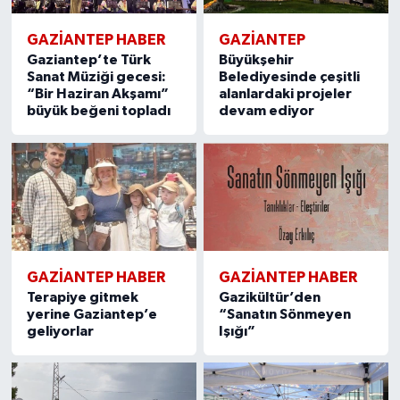
GAZIANTEP HABER
GAZIANTEP
Gaziantep’te Türk
Büyükşehir
Sanat Müziği gecesi:
Belediyesinde çeşitli
“Bir Haziran Akşamı”
alanlardaki projeler
büyük beğeni topladı
devam ediyor
GAZIANTEP HABER
GAZIANTEP HABER
Terapiye gitmek
Gazikültür’den
yerine Gaziantep’e
“Sanatın Sönmeyen
geliyorlar
Işığı”