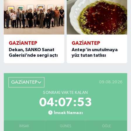
GAZIANTEP
GAZIANTEP
Dekan, SANKO Sanat
Antep'in unutulmaya
Galerisi’nde sergi açtı
yüz tutan tatlısı
GAZİANTEP
09.08.2026
SONRAKI VAKTE KALAN
04:07:52
İmsak Namazı
İMSAK
GÜNEŞ
ÖĞLE