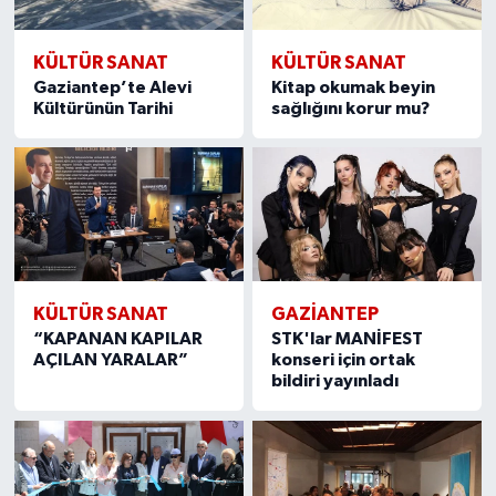
KÜLTÜR SANAT
KÜLTÜR SANAT
Gaziantep’te Alevi
Kitap okumak beyin
Kültürünün Tarihi
sağlığını korur mu?
KÜLTÜR SANAT
GAZIANTEP
“KAPANAN KAPILAR
STK'lar MANİFEST
AÇILAN YARALAR”
konseri için ortak
bildiri yayınladı