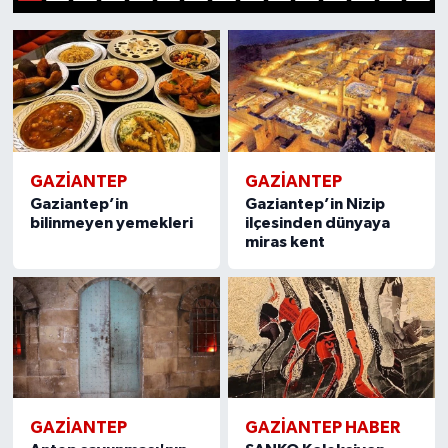
1
2
3
4
5
6
7
8
9
10
11
12
13
14
15
Müzik
Piyasa
Resmi İlanlar
GAZIANTEP
GAZIANTEP
Sağlık
Gaziantep’in
Gaziantep’in Nizip
bilinmeyen yemekleri
ilçesinden dünyaya
Sinemalar
miras kent
Siyaset
Spor
Teknoloji
GAZIANTEP
GAZIANTEP HABER
Türkiye