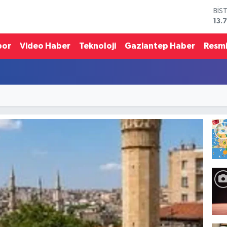
BIT
64.
DO
47,
por
Video Haber
Teknoloji
Gaziantep Haber
Resmi
EU
55,
STE
64,
GRA
651
BİS
13.