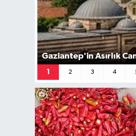
Müzik
Piyasa
Resmi İlanlar
Gaziantep'in Asırlık Cam
Sağlık
1
2
3
4
Sinemalar
Siyaset
Spor
Teknoloji
Türkiye