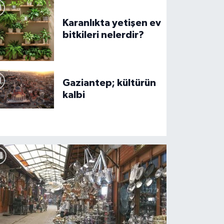
Karanlıkta yetişen ev
bitkileri nelerdir?
Gaziantep; kültürün
 bin bahçeli ev başvuru şartları bel
kalbi