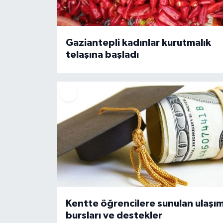
Video Haber
Gaziantepli kadınlar kurutmalık
Yaşam
telaşına başladı
Yeme-İçme
Yemek
Kentte öğrencilere sunulan ulaşı
bursları ve destekler