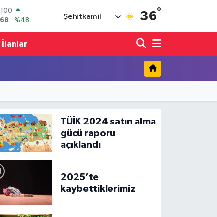
°
COIN
36
Şehitkamil
602,05
%0.69
LAR
6006
%0.06
 İlanlar
RO
0250
%0.02
RLİN
2398
%0.2
M ALTIN
3.94
%0.32
T100
768
%48
TÜİK 2024 satın alma
gücü raporu
açıklandı
2025’te
kaybettiklerimiz