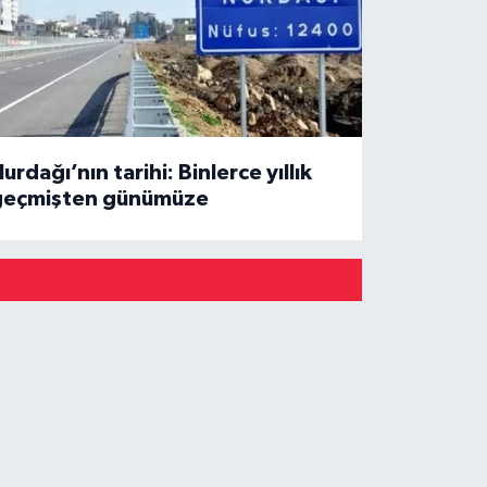
urdağı’nın tarihi: Binlerce yıllık
geçmişten günümüze