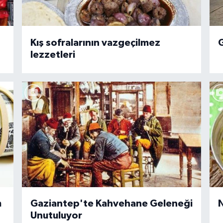
Kış sofralarının vazgeçilmez
G
lezzetleri
m
Gaziantep'te Kahvehane Geleneği
N
Unutuluyor