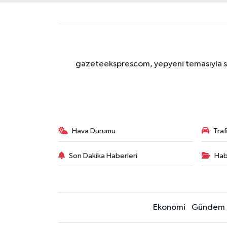
gazeteeksprescom, yepyeni temasıyla sizl
Hava Durumu
Tra
Son Dakika Haberleri
Hab
Ekonomi
Gündem