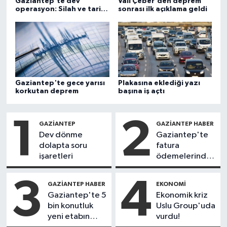
Gaziantep'te dev
Vali Çeber'den deprem
operasyon: Silah ve tarihi
sonrası ilk açıklama geldi
eser ele geçirildi
Gaziantep'te gece yarısı
Plakasına eklediği yazı
korkutan deprem
başına iş açtı
1
2
GAZIANTEP
GAZIANTEP HABER
Dev dönme
Gaziantep'te
dolapta soru
fatura
işaretleri
ödemelerinde
yeni dönem
3
4
GAZIANTEP HABER
EKONOMI
Gaziantep'te 5
Ekonomik kriz
bin konutluk
Uslu Group'uda
yeni etabın
vurdu!