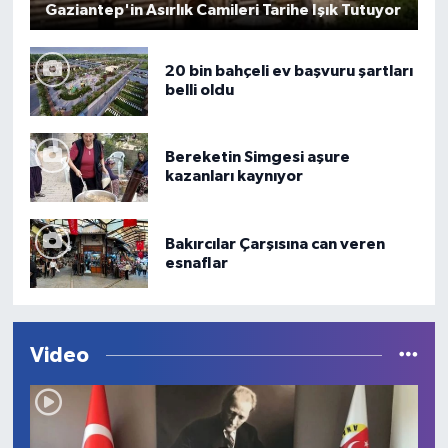
Gaziantep'in Asırlık Camileri Tarihe Işık Tutuyor
20 bin bahçeli ev başvuru şartları
belli oldu
Bereketin Simgesi aşure
kazanları kaynıyor
Bakırcılar Çarşısına can veren
esnaflar
Video