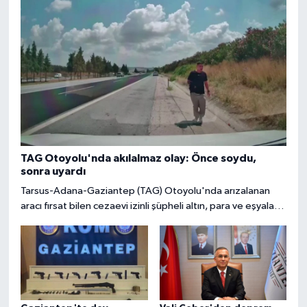
TAG Otoyolu'nda akılalmaz olay: Önce soydu,
sonra uyardı
Tarsus-Adana-Gaziantep (TAG) Otoyolu'nda arızalanan
aracı fırsat bilen cezaevi izinli şüpheli altın, para ve eşyaları
çaldı. Kendini kamu görevlisi gibi tanıtan kuzeniyle birlikte
tutuklandı.