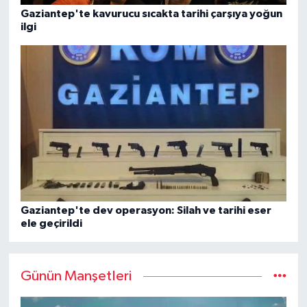
Gaziantep'te kavurucu sıcakta tarihi çarşıya yoğun
ilgi
Gaziantep'te dev operasyon: Silah ve tarihi eser
ele geçirildi
Günün Manşetleri