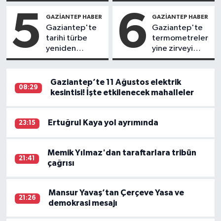
temeli atıldı
5
6
GAZIANTEP HABER
GAZIANTEP HABER
Gaziantep'te
Gaziantep'te
tarihi türbe
termometreler
yeniden
yine zirveyi
yükselecek
gördü
Gaziantep’te 11 Ağustos elektrik
08:29
kesintisi! İşte etkilenecek mahalleler
Ertuğrul Kaya yol ayrımında
23:15
Memik Yılmaz'dan taraftarlara tribün
21:41
çağrısı
Mansur Yavaş’tan Çerçeve Yasa ve
21:26
demokrasi mesajı