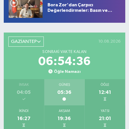
Bora Zor'dan Çarpıcı
Değerlendirmeler: Basın ve
Siyaset Gündemi
GAZİANTEP
10.08.2026
SONRAKI VAKTE KALAN
06:54:35
Öğle Namazı
İMSAK
GÜNEŞ
ÖĞLE
04:05
05:36
12:41
İKINDI
AKŞAM
YATSI
16:27
19:36
21:01