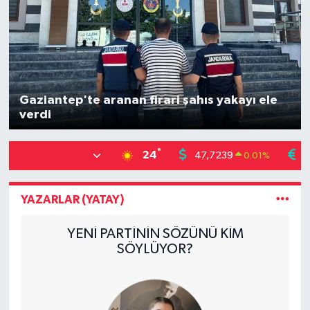
Gaziantep'te aranan firari şahıs yakayı ele
verdi
°
24
47,7239
5
0.01
%
YAZARLAR (YATAY)
YENİ PARTİNİN SÖZÜNÜ KİM
SÖYLÜYOR?