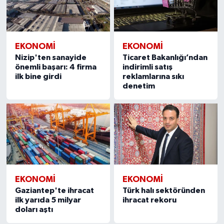
EKONOMI
EKONOMI
Nizip'ten sanayide
Ticaret Bakanlığı’ndan
önemli başarı: 4 firma
indirimli satış
ilk bine girdi
reklamlarına sıkı
denetim
EKONOMI
EKONOMI
Gaziantep'te ihracat
Türk halı sektöründen
ilk yarıda 5 milyar
ihracat rekoru
doları aştı