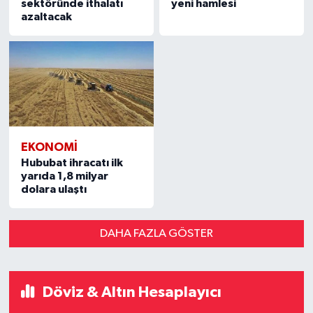
sektöründe ithalatı
yeni hamlesi
azaltacak
EKONOMI
Hububat ihracatı ilk
yarıda 1,8 milyar
dolara ulaştı
DAHA FAZLA GÖSTER
Döviz & Altın Hesaplayıcı