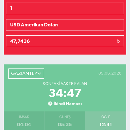
₺
GAZİANTEP
09.08.2026
SONRAKI VAKTE KALAN
34:46
İkindi Namazı
İMSAK
GÜNEŞ
ÖĞLE
04:04
05:35
12:41