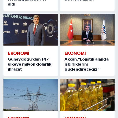
aldı
EKONOMI
EKONOMI
Güneydoğu’dan 147
Akcan,"Lojistik alanda
ülkeye milyon dolarlık
işbirliklerini
ihracat
güçlendireceğiz"