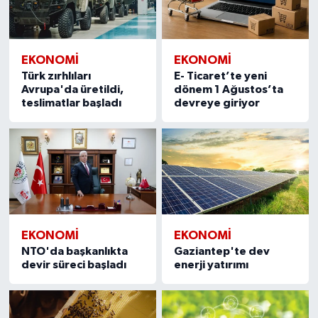
EKONOMI
EKONOMI
Türk zırhlıları
E- Ticaret’te yeni
Avrupa'da üretildi,
dönem 1 Ağustos’ta
teslimatlar başladı
devreye giriyor
EKONOMI
EKONOMI
NTO'da başkanlıkta
Gaziantep'te dev
devir süreci başladı
enerji yatırımı