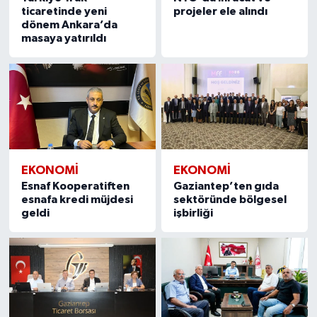
ticaretinde yeni
projeler ele alındı
dönem Ankara’da
masaya yatırıldı
EKONOMI
EKONOMI
Esnaf Kooperatiften
Gaziantep’ten gıda
esnafa kredi müjdesi
sektöründe bölgesel
geldi
işbirliği