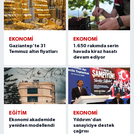
EKONOMI
EKONOMI
Gaziantep'te 31
1.650 rakımda serin
Temmuz altın fiyatları
havada kiraz hasatı
devam ediyor
EĞITIM
EKONOMI
Ekonomi akademide
Yıldırım'dan
yeniden modellendi
sanayiciye destek
çağrısı