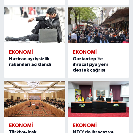
EKONOMI
EKONOMI
Haziran ayı işsizlik
Gaziantep'te
rakamları açıklandı
ihracatçıya yeni
destek çağrısı
EKONOMI
EKONOMI
Türkiye-Irak
NTO'da ihracat ve