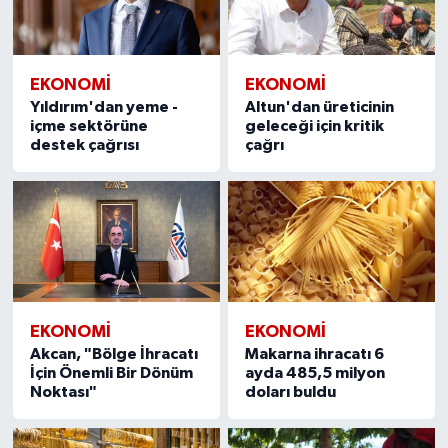
EKONOMI
EKONOMI
Yıldırım'dan yeme -
Altun'dan üreticinin
içme sektörüne
geleceği için kritik
destek çağrısı
çağrı
EKONOMI
EKONOMI
Akcan, "Bölge İhracatı
Makarna ihracatı 6
İçin Önemli Bir Dönüm
ayda 485,5 milyon
Noktası"
doları buldu