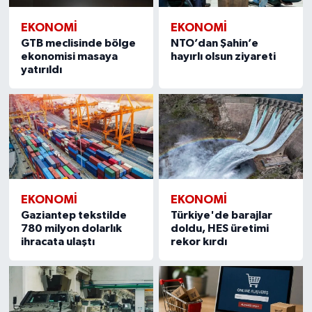
EKONOMI
EKONOMI
GTB meclisinde bölge
NTO’dan Şahin’e
ekonomisi masaya
hayırlı olsun ziyareti
yatırıldı
EKONOMI
EKONOMI
Gaziantep tekstilde
Türkiye'de barajlar
780 milyon dolarlık
doldu, HES üretimi
ihracata ulaştı
rekor kırdı