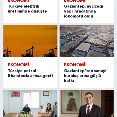
EKONOMI
EKONOMI
Türkiye elektrik
Gaziantep, ayçiçeği
üretiminde düşüşte
yağı ihracatında
lokomotif oldu
EKONOMI
EKONOMI
Türkiye petrol
Gaziantep'ten sanayi
ithalatında artışa geçti
kuruluşlarına güçlü
katkı