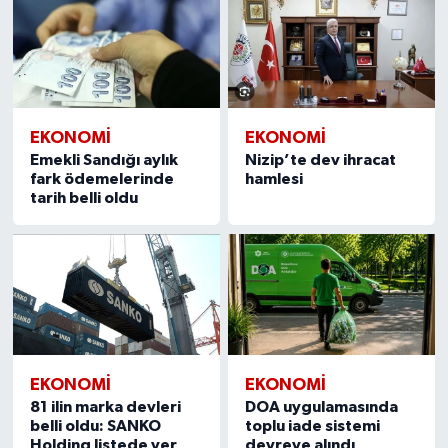
EKONOMI
EKONOMI
Emekli Sandığı aylık
Nizip’te dev ihracat
fark ödemelerinde
hamlesi
tarih belli oldu
EKONOMI
EKONOMI
81 ilin marka devleri
DOA uygulamasında
belli oldu: SANKO
toplu iade sistemi
Holding listede yer
devreye alındı