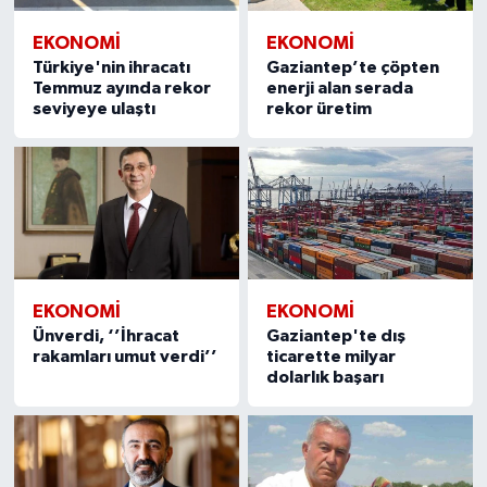
EKONOMI
EKONOMI
Video Haber
Türkiye'nin ihracatı
Gaziantep’te çöpten
Temmuz ayında rekor
enerji alan serada
Yaşam
seviyeye ulaştı
rekor üretim
Yeme-İçme
Yemek
EKONOMI
EKONOMI
Ünverdi, ‘’İhracat
Gaziantep'te dış
rakamları umut verdi’’
ticarette milyar
dolarlık başarı