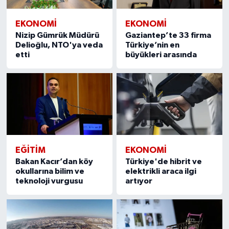
EKONOMI
EKONOMI
Nizip Gümrük Müdürü
Gaziantep’te 33 firma
Delioğlu, NTO'ya veda
Türkiye’nin en
etti
büyükleri arasında
EĞITIM
EKONOMI
Bakan Kacır’dan köy
Türkiye'de hibrit ve
okullarına bilim ve
elektrikli araca ilgi
teknoloji vurgusu
artıyor