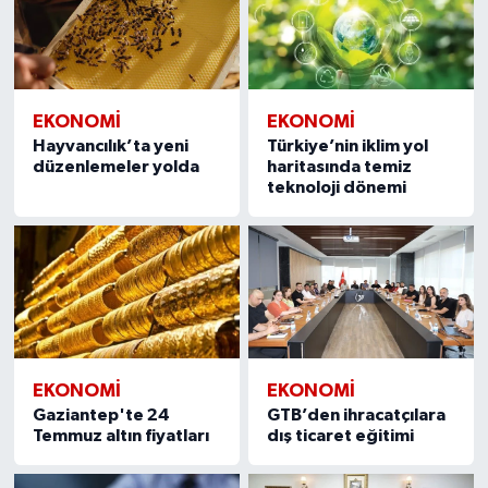
EKONOMI
EKONOMI
Hayvancılık’ta yeni
Türkiye’nin iklim yol
düzenlemeler yolda
haritasında temiz
teknoloji dönemi
EKONOMI
EKONOMI
Gaziantep'te 24
GTB’den ihracatçılara
Temmuz altın fiyatları
dış ticaret eğitimi