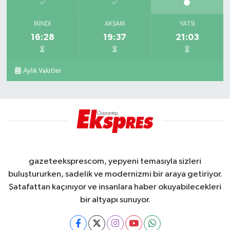
İKINDI
AKŞAM
YATSI
16:28
19:37
21:03
Aylık Vakitler
gazeteeksprescom, yepyeni temasıyla sizleri
buluştururken, sadelik ve modernizmi bir araya getiriyor.
Şatafattan kaçınıyor ve insanlara haber okuyabilecekleri
bir altyapı sunuyor.