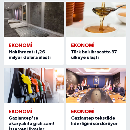
EKONOMI
EKONOMI
Halı ihracatı 1,26
Türk balı ihracatta 37
milyar dolara ulaştı
ülkeye ulaştı
EKONOMI
EKONOMI
Gaziantep'te
Gaziantep tekstilde
akaryakıta gizli zam!
liderliğini sürdürüyor
İşte yeni fiyatlar