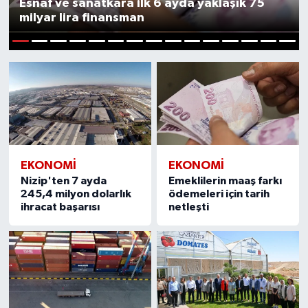
Esnaf ve sanatkara ilk 6 ayda yaklaşık 75
milyar lira finansman
Müzik
1
2
3
4
5
6
7
8
9
10
11
12
13
14
15
Piyasa
Resmi İlanlar
Sağlık
Sinemalar
EKONOMI
EKONOMI
Nizip'ten 7 ayda
Emeklilerin maaş farkı
245,4 milyon dolarlık
ödemeleri için tarih
Siyaset
ihracat başarısı
netleşti
Spor
Teknoloji
Türkiye