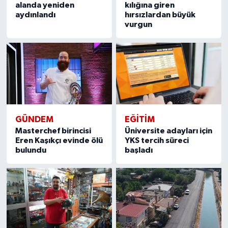
alanda yeniden
kılığına giren
aydınlandı
hırsızlardan büyük
vurgun
GÜNDEM
EĞITIM
Masterchef birincisi
Üniversite adayları için
Eren Kaşıkçı evinde ölü
YKS tercih süreci
bulundu
başladı