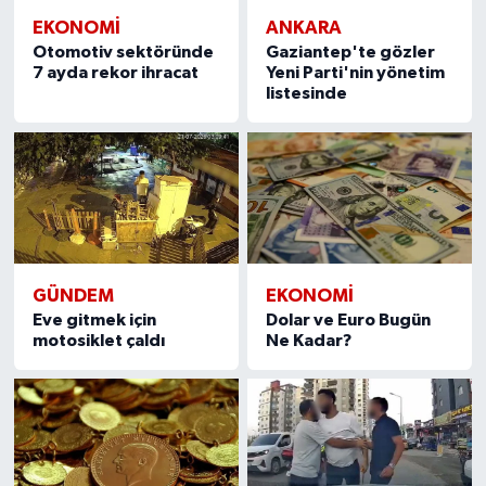
EKONOMI
ANKARA
Otomotiv sektöründe
Gaziantep'te gözler
7 ayda rekor ihracat
Yeni Parti'nin yönetim
listesinde
GÜNDEM
EKONOMI
Eve gitmek için
Dolar ve Euro Bugün
motosiklet çaldı
Ne Kadar?