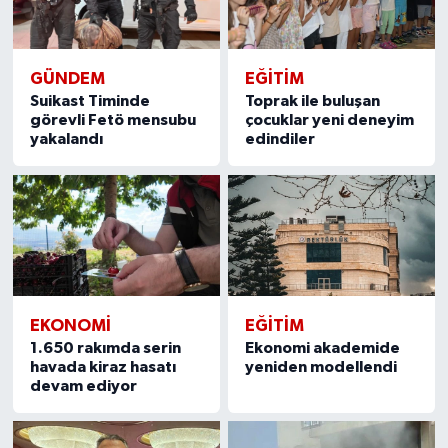
GÜNDEM
EĞITIM
Suikast Timinde
Toprak ile buluşan
görevli Fetö mensubu
çocuklar yeni deneyim
yakalandı
edindiler
EKONOMI
EĞITIM
1.650 rakımda serin
Ekonomi akademide
havada kiraz hasatı
yeniden modellendi
devam ediyor