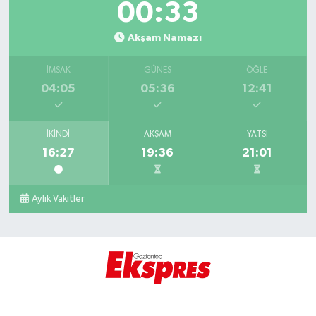
00:32
Akşam Namazı
İMSAK
GÜNEŞ
ÖĞLE
04:05
05:36
12:41
İKINDI
AKŞAM
YATSI
16:27
19:36
21:01
Aylık Vakitler