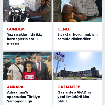
GÜNDEM
GENEL
Yaz sıcaklarında ikiz
Sıcaktan korunmak için
kardeşlerin zorlu
camide dinlendiler
mesaisi
ANKARA
GAZIANTEP
Adıyaman'lı
Gaziantep AFAD'ın
sporcudan Türkiye
yeni il müdürü kim
Şampiyonluğu
oldu?