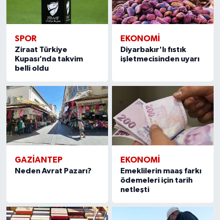
SPOR
EKONOMI
Ziraat Türkiye
Diyarbakır'lı fıstık
Kupası’nda takvim
işletmecisinden uyarı
belli oldu
GAZIANTEP
EKONOMI
Neden Avrat Pazarı?
Emeklilerin maaş farkı
ödemeleri için tarih
netleşti