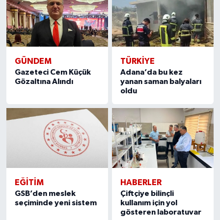
GÜNDEM
TÜRKIYE
Gazeteci Cem Küçük
Adana’da bu kez
Gözaltına Alındı
yanan saman balyaları
oldu
EĞITIM
HABERLER
GSB’den meslek
Çiftçiye bilinçli
seçiminde yeni sistem
kullanım için yol
gösteren laboratuvar