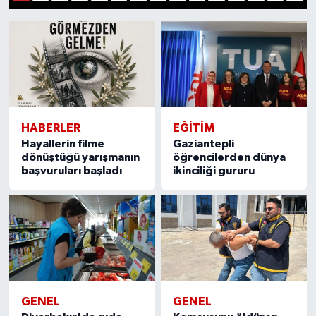
1
2
3
4
5
6
7
8
9
10
11
12
13
14
15
Müzik
Piyasa
Resmi İlanlar
HABERLER
EĞITIM
Sağlık
Hayallerin filme
Gaziantepli
dönüştüğü yarışmanın
öğrencilerden dünya
Sinemalar
başvuruları başladı
ikinciliği gururu
Siyaset
Spor
Teknoloji
GENEL
GENEL
Türkiye