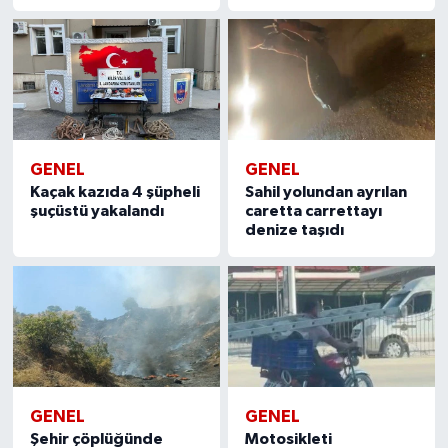
GENEL
GENEL
Kaçak kazıda 4 şüpheli
Sahil yolundan ayrılan
şuçüstü yakalandı
caretta carrettayı
denize taşıdı
GENEL
GENEL
Şehir çöplüğünde
Motosikleti