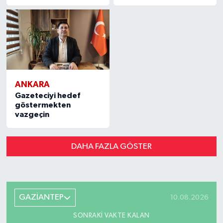
ANKARA
Gazeteciyi hedef
göstermekten
vazgeçin
DAHA FAZLA GÖSTER
GAZİANTEP
10.08.2026
SONRAKI VAKTE KALAN