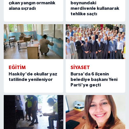
çıkan yangın ormanlık
boynundaki
alana sıçradı
merdivenle kullanarak
tehlike saçtı
EĞITIM
SIYASET
Hasköy'de okullar yaz
Bursa'da 6 ilçenin
tatilinde yenileniyor
belediye başkanı Yeni
Parti'ye geçti