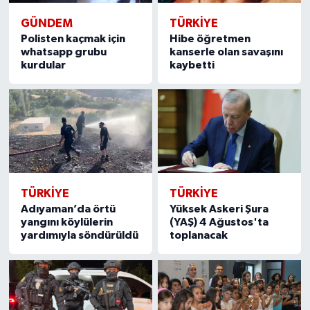
GÜNDEM
TÜRKIYE
Polisten kaçmak için
Hibe öğretmen
whatsapp grubu
kanserle olan savaşını
kurdular
kaybetti
TÜRKIYE
TÜRKIYE
Adıyaman’da örtü
Yüksek Askeri Şura
yangını köylülerin
(YAŞ) 4 Ağustos'ta
yardımıyla söndürüldü
toplanacak