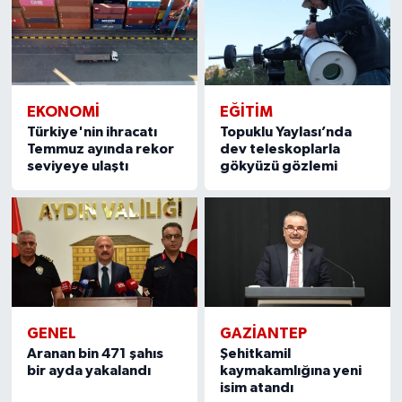
EKONOMI
EĞITIM
Türkiye'nin ihracatı
Topuklu Yaylası’nda
Temmuz ayında rekor
dev teleskoplarla
seviyeye ulaştı
gökyüzü gözlemi
GENEL
GAZIANTEP
Aranan bin 471 şahıs
Şehitkamil
bir ayda yakalandı
kaymakamlığına yeni
isim atandı