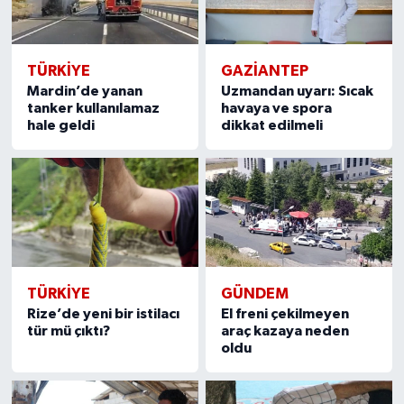
TÜRKIYE
GAZIANTEP
Mardin’de yanan
Uzmandan uyarı: Sıcak
tanker kullanılamaz
havaya ve spora
hale geldi
dikkat edilmeli
TÜRKIYE
GÜNDEM
Rize’de yeni bir istilacı
El freni çekilmeyen
tür mü çıktı?
araç kazaya neden
oldu