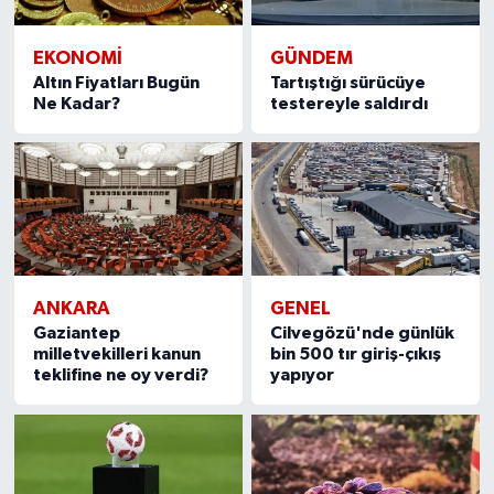
EKONOMI
GÜNDEM
Altın Fiyatları Bugün
Tartıştığı sürücüye
Ne Kadar?
testereyle saldırdı
ANKARA
GENEL
Gaziantep
Cilvegözü'nde günlük
milletvekilleri kanun
bin 500 tır giriş-çıkış
teklifine ne oy verdi?
yapıyor