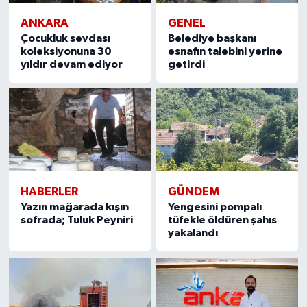
ANKARA
GENEL
Çocukluk sevdası
Belediye başkanı
koleksiyonuna 30
esnafın talebini yerine
yıldır devam ediyor
getirdi
HABERLER
GÜNDEM
Yazın mağarada kışın
Yengesini pompalı
sofrada; Tuluk Peyniri
tüfekle öldüren şahıs
yakalandı