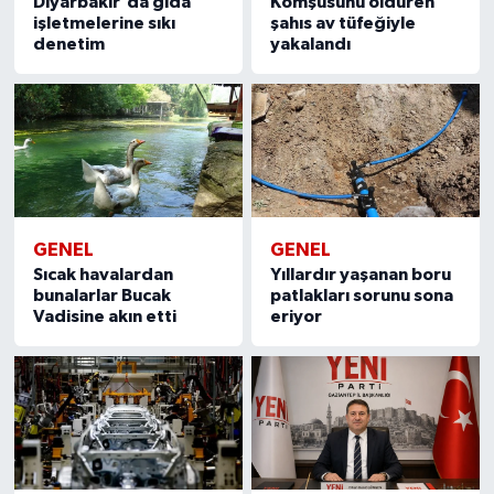
Diyarbakır'da gıda
Komşusunu öldüren
işletmelerine sıkı
şahıs av tüfeğiyle
denetim
yakalandı
Video Haber
Yaşam
Yeme-İçme
Yemek
GENEL
GENEL
Sıcak havalardan
Yıllardır yaşanan boru
bunalarlar Bucak
patlakları sorunu sona
Vadisine akın etti
eriyor