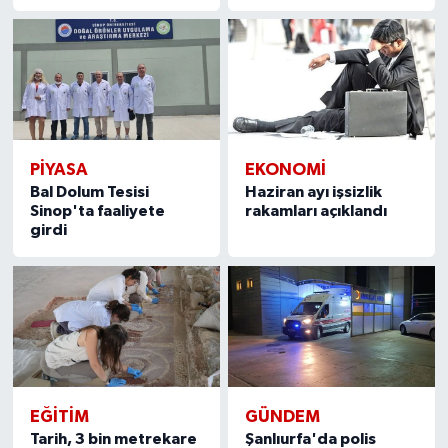
PIYASA
EKONOMI
Bal Dolum Tesisi
Haziran ayı işsizlik
Sinop'ta faaliyete
rakamları açıklandı
girdi
EĞITIM
GÜNDEM
Tarih, 3 bin metrekare
Şanlıurfa'da polis