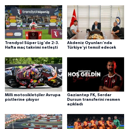
Trendyol Süper Lig'de 2-3.
Akdeniz Oyunları'nda
Hafta maç takvimi netleşti
Türkiye'yi temsil edecek
Milli motosikletçiler Avrupa
Gaziantep FK, Serdar
pistlerine çıkıyor
Dursun transferini resmen
açıkladı