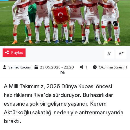
Müzik
Piyasa
Resmi İlanlar
Paylaş
-
+
A
A
Sağlık
Samet Koçum
23.05.2026 - 22:20
1
Okunma Süresi: 1
Sinemalar
Dk
Siyaset
A Milli Takımımız, 2026 Dünya Kupası öncesi
hazırlıklarını Riva'da sürdürüyor. Bu hazırlıklar
Spor
esnasında şok bir gelişme yaşandı. Kerem
Aktürkoğlu sakatlığı nedeniyle antrenmanı yarıda
Teknoloji
bıraktı.
Türkiye