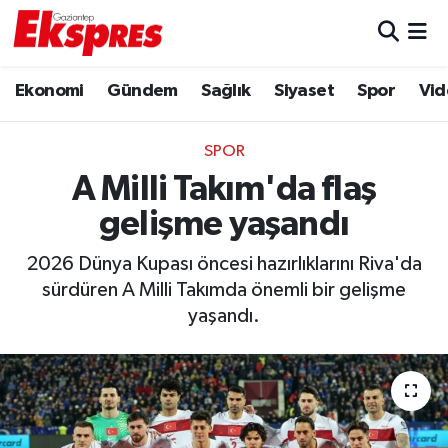
Eğitim
Hava Durumu
Ekonomi
Gündem
Sağlık
Siyaset
Spor
Vid
Ekonomi
Trafik Durumu
SPOR
Gaziantep son dakika
Puan Durumu ve Fikstür
A Milli Takım'da flaş
gelişme yaşandı
Genel
Tüm Manşetler
2026 Dünya Kupası öncesi hazırlıklarını Riva'da
Gündem
Son Dakika Haberleri
sürdüren A Milli Takımda önemli bir gelişme
yaşandı.
Haberler
Haber Arşivi
Kültür Sanat
Magazin