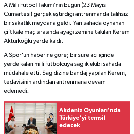
A Milli Futbol Takımı'nın bugün (23 Mayıs
Cumartesi) gerçekleştirdiği antrenmanda talihsiz
Video Haber
bir sakatlık meydana geldi. Yarı sahada oynanan
Yaşam
çift kale maç sırasında ayağı zemine takılan Kerem
Aktürkoğlu yerde kaldı.
Yeme-İçme
A Spor'un haberine göre; bir süre acı içinde
Yemek
yerde kalan milli futbolcuya sağlık ekibi sahada
müdahale etti. Sağ dizine bandaj yapılan Kerem,
tedavisinin ardından antrenmana devam
edemedi.
Akdeniz Oyunları'nda
Türkiye'yi temsil
edecek