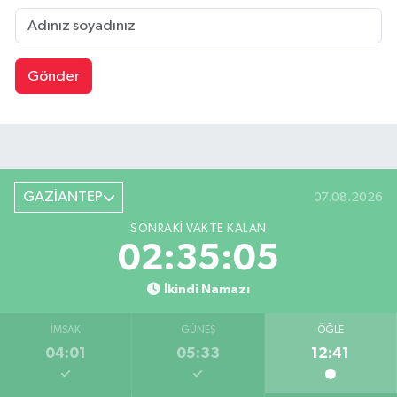
Gönder
GAZİANTEP
07.08.2026
SONRAKI VAKTE KALAN
02:35:04
İkindi Namazı
İMSAK
GÜNEŞ
ÖĞLE
04:01
05:33
12:41