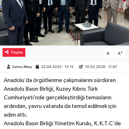
Müzik
Piyasa
Resmi İlanlar
Paylaş
-
+
A
A
Sağlık
Semra Aktaş
22.04.2025 - 15:15
10.02.2026 - 11:47
Sinemalar
Anadolu’da örgütlenme çalışmalarını sürdüren
Siyaset
Anadolu Basın Birliği, Kuzey Kıbrıs Türk
Cumhuriyeti’nde gerçekleştirdiği temasların
Spor
ardından, yavru vatanda da temsil edilmek için
Teknoloji
adım attı.
Anadolu Basın Birliği Yönetim Kurulu, K.K.T.C’de
Türkiye