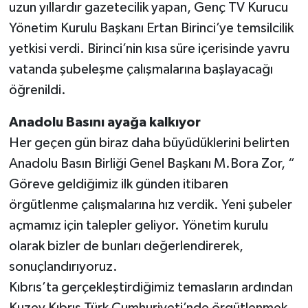
uzun yıllardır gazetecilik yapan, Genç TV Kurucu
Yönetim Kurulu Başkanı Ertan Birinci’ye temsilcilik
Video Haber
yetkisi verdi. Birinci’nin kısa süre içerisinde yavru
Yaşam
vatanda şubeleşme çalışmalarına başlayacağı
öğrenildi.
Yeme-İçme
Anadolu Basını ayağa kalkıyor
Yemek
Her geçen gün biraz daha büyüdüklerini belirten
Anadolu Basın Birliği Genel Başkanı M.Bora Zor, “
Göreve geldiğimiz ilk günden itibaren
örgütlenme çalışmalarına hız verdik. Yeni şubeler
açmamız için talepler geliyor. Yönetim kurulu
olarak bizler de bunları değerlendirerek,
sonuçlandırıyoruz.
Kıbrıs’ta gerçekleştirdiğimiz temasların ardından
Kuzey Kıbrıs Türk Cumhuriyeti’nde örgütlenmek