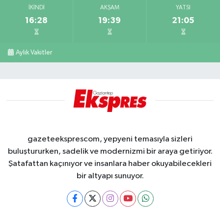
İKINDI
AKŞAM
YATSI
16:28
19:39
21:05
Aylık Vakitler
gazeteeksprescom, yepyeni temasıyla sizleri
buluştururken, sadelik ve modernizmi bir araya getiriyor.
Şatafattan kaçınıyor ve insanlara haber okuyabilecekleri
bir altyapı sunuyor.