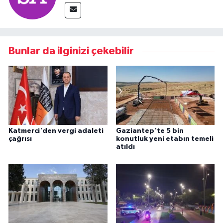
Bunlar da ilginizi çekebilir
Katmerci'den vergi adaleti
Gaziantep'te 5 bin
çağrısı
konutluk yeni etabın temeli
atıldı