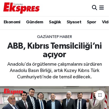
Eğitim
Hava Durumu
Ekonomi
Gündem
Sağlık
Siyaset
Spor
Vid
Ekonomi
Trafik Durumu
GAZIANTEP HABER
Gaziantep son dakika
Puan Durumu ve Fikstür
ABB, Kıbrıs Temsilciliği’ni
açıyor
Genel
Tüm Manşetler
Anadolu’da örgütlenme çalışmalarını sürdüren
Gündem
Son Dakika Haberleri
Anadolu Basın Birliği, artık Kuzey Kıbrıs Türk
Cumhuriyeti’nde de temsil edilecek.
Haberler
Haber Arşivi
Kültür Sanat
Magazin