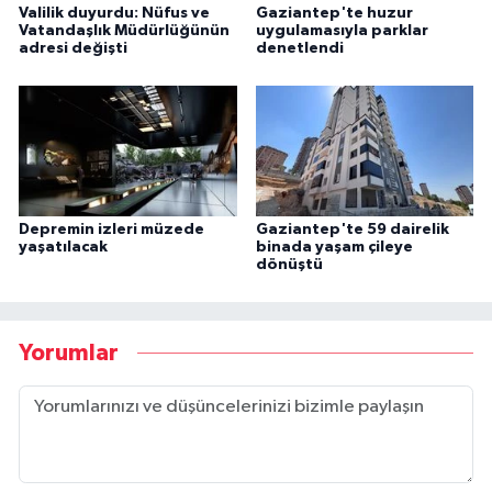
Valilik duyurdu: Nüfus ve
Gaziantep'te huzur
Vatandaşlık Müdürlüğünün
uygulamasıyla parklar
adresi değişti
denetlendi
Depremin izleri müzede
Gaziantep'te 59 dairelik
yaşatılacak
binada yaşam çileye
dönüştü
Yorumlar