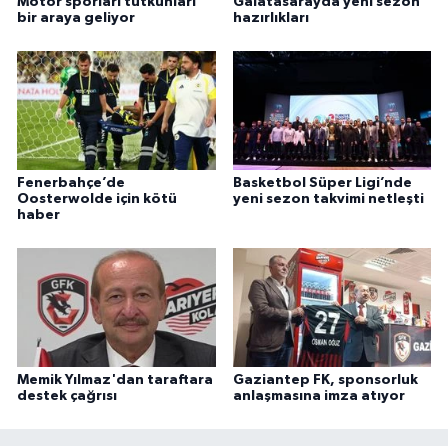
Motor sporları tutkunları
Galatasarayda yeni sezon
bir araya geliyor
hazırlıkları
Fenerbahçe’de
Basketbol Süper Ligi’nde
Oosterwolde için kötü
yeni sezon takvimi netleşti
haber
Memik Yılmaz'dan taraftara
Gaziantep FK, sponsorluk
destek çağrısı
anlaşmasına imza atıyor