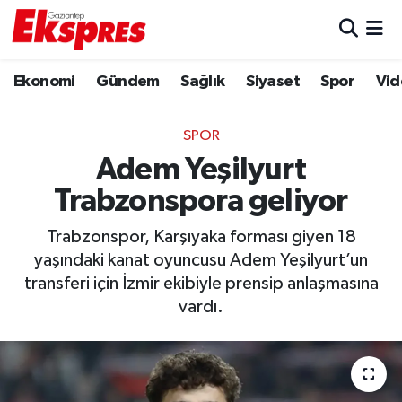
Eğitim
Hava Durumu
Ekonomi
Gündem
Sağlık
Siyaset
Spor
Vid
Ekonomi
Trafik Durumu
SPOR
Gaziantep son dakika
Puan Durumu ve Fikstür
Adem Yeşilyurt
Trabzonspora geliyor
Genel
Tüm Manşetler
Trabzonspor, Karşıyaka forması giyen 18
Gündem
Son Dakika Haberleri
yaşındaki kanat oyuncusu Adem Yeşilyurt’un
transferi için İzmir ekibiyle prensip anlaşmasına
Haberler
Haber Arşivi
vardı.
Kültür Sanat
Magazin