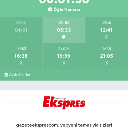
Öğle Namazı
İMSAK
GÜNEŞ
ÖĞLE
04:01
05:33
12:41
İKINDI
AKŞAM
YATSI
16:28
19:39
21:05
Aylık Vakitler
gazeteeksprescom, yepyeni temasıyla sizleri