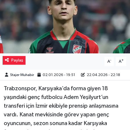
Müzik
Piyasa
Resmi İlanlar
Sağlık
Paylaş
-
+
A
A
Sinemalar
Stajer Muhabir
02.01.2026 - 19:51
22.04.2026 - 22:18
Siyaset
Trabzonspor, Karşıyaka’da forma giyen 18
yaşındaki genç futbolcu Adem Yeşilyurt’un
Spor
transferi için İzmir ekibiyle prensip anlaşmasına
Teknoloji
vardı. Kanat mevkisinde görev yapan genç
oyuncunun, sezon sonuna kadar Karşıyaka
Türkiye