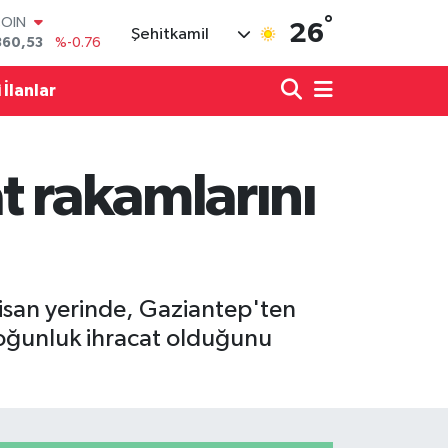
360,53
%-0.76
°
26
Şehitkamil
LAR
7143
%0.16
RO
 İlanlar
0317
%-0.02
RLİN
2463
%0.07
M ALTIN
t rakamlarını
4.81
%1.44
T100
887
%64
isan yerinde, Gaziantep'ten
yoğunluk ihracat olduğunu