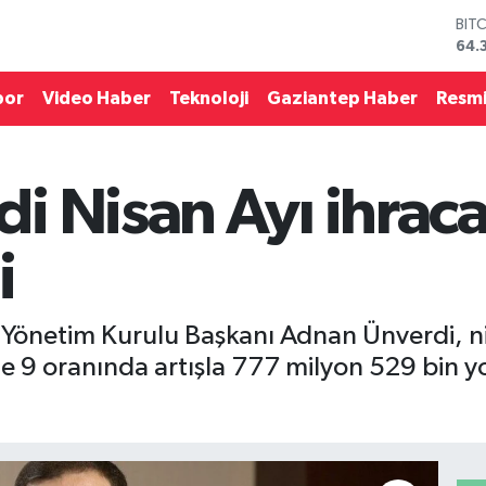
64.
DO
47,
EU
por
Video Haber
Teknoloji
Gaziantep Haber
Resmi
55,
STE
64,
GRA
 Nisan Ayı ihraca
657
BİS
13.
i
Yönetim Kurulu Başkanı Adnan Ünverdi, n
de 9 oranında artışla 777 milyon 529 bin 