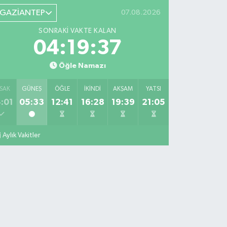
GAZİANTEP
07.08.2026
SONRAKI VAKTE KALAN
04:19:36
Öğle Namazı
SAK
GÜNEŞ
ÖĞLE
İKINDI
AKŞAM
YATSI
:01
05:33
12:41
16:28
19:39
21:05
Aylık Vakitler