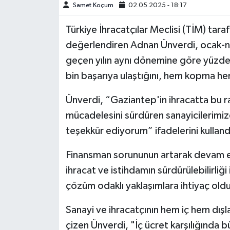
Samet Koçum
02.05.2025 - 18:17
Video Haber
Türkiye İhracatçılar Meclisi (TİM) tara
değerlendiren Adnan Ünverdi, ocak-ni
Yaşam
geçen yılın aynı dönemine göre yüzde 
bin başarıya ulaştığını, hem kopma h
Yeme-İçme
Ünverdi, “Gaziantep'in ihracatta bu r
Yemek
mücadelesini sürdüren sanayicilerimize
teşekkür ediyorum” ifadelerini kulland
Finansman sorununun artarak devam et
ihracat ve istihdamın sürdürülebilirliğ
çözüm odaklı yaklaşımlara ihtiyaç oldu
Sanayi ve ihracatçının hem iç hem dışladı
çizen Ünverdi, "İç ücret karşılığında 