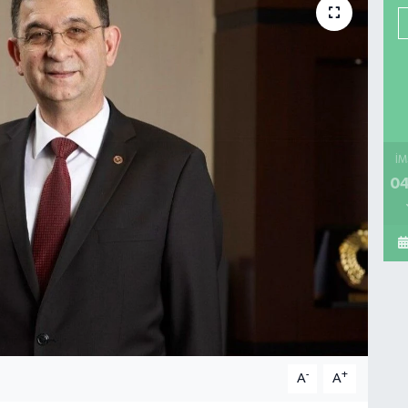
İM
04
-
+
A
A