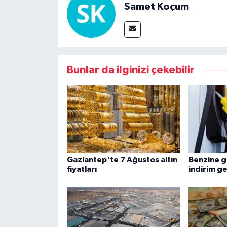
Samet Koçum
Bunlar da ilginizi çekebilir
Gaziantep'te 7 Ağustos altın
Benzine g
fiyatları
indirim ge