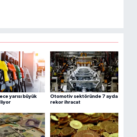
ece yarısı büyük
Otomotiv sektöründe 7 ayda
liyor
rekor ihracat