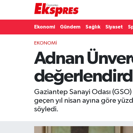
Eğitim
Hava Durumu
Ekonomi
Gündem
Sağlık
Siyaset
S
Ekonomi
Trafik Durumu
EKONOMI
Adnan Ünverdi
Gaziantep son dakika
Puan Durumu ve Fikstür
Genel
Tüm Manşetler
değerlendird
Gündem
Son Dakika Haberleri
Gaziantep Sanayi Odası (GSO) 
Haberler
Haber Arşivi
geçen yıl nisan ayına göre yüz
söyledi.
Kültür Sanat
Magazin