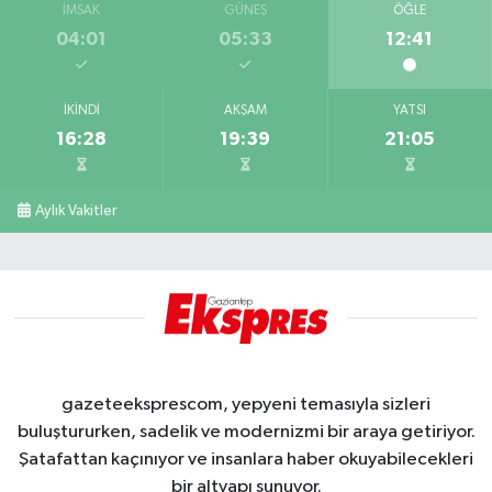
İMSAK
GÜNEŞ
ÖĞLE
04:01
05:33
12:41
İKINDI
AKŞAM
YATSI
16:28
19:39
21:05
Aylık Vakitler
gazeteeksprescom, yepyeni temasıyla sizleri
buluştururken, sadelik ve modernizmi bir araya getiriyor.
Şatafattan kaçınıyor ve insanlara haber okuyabilecekleri
bir altyapı sunuyor.