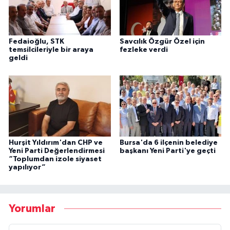
Fedaioğlu, STK
Savcılık Özgür Özel için
temsilcileriyle bir araya
fezleke verdi
geldi
Hurşit Yıldırım'dan CHP ve
Bursa'da 6 ilçenin belediye
Yeni Parti Değerlendirmesi
başkanı Yeni Parti'ye geçti
“Toplumdan izole siyaset
yapılıyor”
Yorumlar