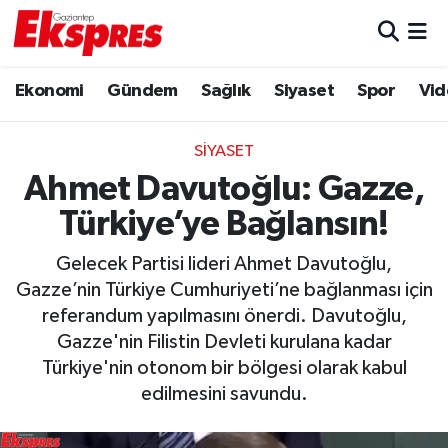
Eğitim
Hava Durumu
Ekonomi
Gündem
Sağlık
Siyaset
Spor
Vid
Ekonomi
Trafik Durumu
SIYASET
Gaziantep son dakika
Puan Durumu ve Fikstür
Ahmet Davutoğlu: Gazze,
Türkiye’ye Bağlansın!
Genel
Tüm Manşetler
Gelecek Partisi lideri Ahmet Davutoğlu,
Gündem
Son Dakika Haberleri
Gazze’nin Türkiye Cumhuriyeti’ne bağlanması için
referandum yapılmasını önerdi. Davutoğlu,
Haberler
Haber Arşivi
Gazze'nin Filistin Devleti kurulana kadar
Türkiye'nin otonom bir bölgesi olarak kabul
Kültür Sanat
edilmesini savundu.
Magazin