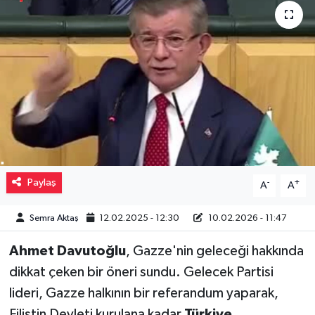
Müzik
Piyasa
Resmi İlanlar
Sağlık
Sinemalar
Paylaş
-
+
A
A
Siyaset
Semra Aktaş
12.02.2025 - 12:30
10.02.2026 - 11:47
Spor
Ahmet Davutoğlu
, Gazze'nin geleceği hakkında
dikkat çeken bir öneri sundu. Gelecek Partisi
Teknoloji
lideri, Gazze halkının bir referandum yaparak,
Türkiye
Filistin Devleti kurulana kadar
Türkiye