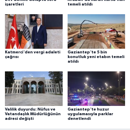
işaretleri
temeli atıldı
Katmerci'den vergi adaleti
Gaziantep'te 5 bin
çağrısı
konutluk yeni etabın temeli
atıldı
Valilik duyurdu: Nüfus ve
Gaziantep'te huzur
Vatandaşlık Müdürlüğünün
uygulamasıyla parklar
adresi değişti
denetlendi