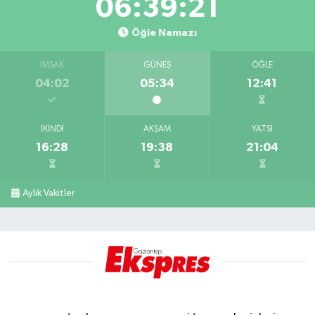
06:39:20
Öğle Namazı
İMSAK
GÜNEŞ
ÖĞLE
04:02
05:34
12:41
İKINDI
AKŞAM
YATSI
16:28
19:38
21:04
Aylık Vakitler