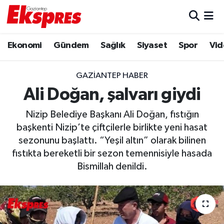
Eğitim
Hava Durumu
Ekonomi
Gündem
Sağlık
Siyaset
Spor
Vid
Ekonomi
Trafik Durumu
GAZIANTEP HABER
Gaziantep son dakika
Puan Durumu ve Fikstür
Ali Doğan, şalvarı giydi
Nizip Belediye Başkanı Ali Doğan, fıstığın
Genel
Tüm Manşetler
başkenti Nizip’te çiftçilerle birlikte yeni hasat
sezonunu başlattı. “Yeşil altın” olarak bilinen
Gündem
Son Dakika Haberleri
fıstıkta bereketli bir sezon temennisiyle hasada
Haberler
Haber Arşivi
Bismillah denildi.
Kültür Sanat
Magazin