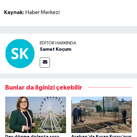
Kaynak:
Haber Merkezi
EDITÖR HAKKINDA
Samet Koçum
Bunlar da ilginizi çekebilir
Dev dönme dolapta soru
Araban'da Kuran Kursu'nun