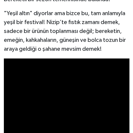
"Yeşil altın" diyorlar ama bizce bu, tam anlamıyla
Video Haber
yeşil bir festival! Nizip’te fıstık zamanı demek,
Yaşam
sadece bir ürünün toplanması değil; bereketin,
emeğin, kahkahaların, güneşin ve bolca tozun bir
Yeme-İçme
araya geldiği o şahane mevsim demek!
Yemek