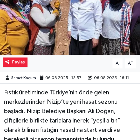
Müzik
Piyasa
Resmi İlanlar
Sağlık
Paylaş
-
+
A
A
Sinemalar
Samet Koçum
06.08.2025 - 13:57
06.08.2025 - 16:11
Siyaset
Fıstık üretiminde Türkiye’nin önde gelen
merkezlerinden Nizip’te yeni hasat sezonu
Spor
başladı. Nizip Belediye Başkanı Ali Doğan,
çiftçilerle birlikte tarlalara inerek “yeşil altın”
Teknoloji
olarak bilinen fıstığın hasadına start verdi ve
Türkiye
bereketli bir sezon temennisinde bulundu.