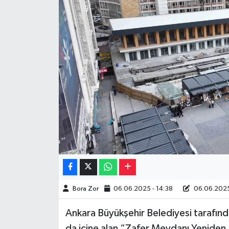
Müzik
Piyasa
Resmi İlanlar
Sağlık
Sinemalar
Siyaset
Spor
Bora Zor
06.06.2025 - 14:38
06.06.2025
Teknoloji
Ankara Büyükşehir Belediyesi tarafında
Türkiye
da içine alan “Zafer Meydanı Yenide