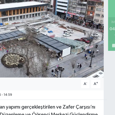
İM
04
-
+
A
A
 - 14:59
n yapımı gerçekleştirilen ve Zafer Çarşısı’nı
n Düzenleme ve Öğrenci Merkezi Güçlendirme