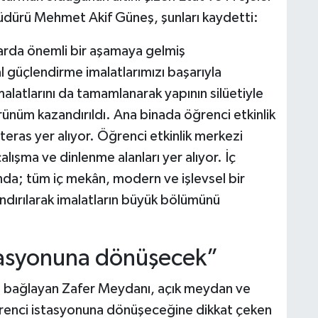
üdürü Mehmet Akif Güneş, şunları kaydetti:
arda önemli bir aşamaya gelmiş
 güçlendirme imalatlarımızı başarıyla
alatlarını da tamamlanarak yapının silüetiyle
örünüm kazandırıldı. Ana binada öğrenci etkinlik
 teras yer alıyor. Öğrenci etkinlik merkezi
çalışma ve dinlenme alanları yer alıyor. İç
da; tüm iç mekân, modern ve işlevsel bir
ndırılarak imalatların büyük bölümünü
stasyonuna dönüşecek”
rine bağlayan Zafer Meydanı, açık meydan ve
 öğrenci istasyonuna dönüşeceğine dikkat çeken