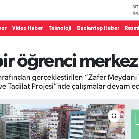
DO
47
EU
55
por
Video Haber
Teknoloji
Gaziantep Haber
Resmi
ST
64
GR
66
ir öğrenci merkez
Bİ
13
BI
64
tarafından gerçekleştirilen “Zafer Meydan
 Tadilat Projesi”nde çalışmalar devam ed