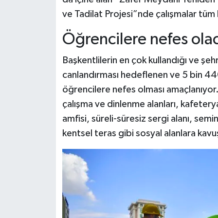
ve Tadilat Projesi”nde çalışmalar tüm
Video Haber
Öğrencilere nefes ola
Yaşam
Başkentlilerin en çok kullandığı ve şe
Yeme-İçme
canlandırması hedeflenen ve 5 bin 44
öğrencilere nefes olması amaçlanıyor. 
Yemek
çalışma ve dinlenme alanları, kafeterya
amfisi, süreli-süresiz sergi alanı, semi
kentsel teras gibi sosyal alanlara kav