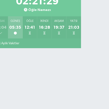
02:21:28
Öğle Namazı
SAK
GÜNEŞ
ÖĞLE
İKINDI
AKŞAM
YATSI
:04
05:35
12:41
16:28
19:37
21:03
Aylık Vakitler