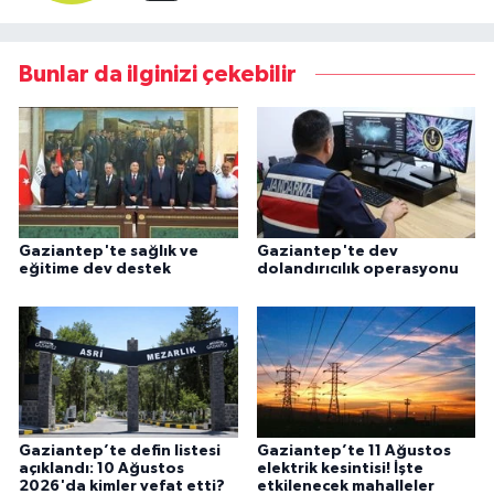
Bunlar da ilginizi çekebilir
Gaziantep'te sağlık ve
Gaziantep'te dev
eğitime dev destek
dolandırıcılık operasyonu
Gaziantep’te defin listesi
Gaziantep’te 11 Ağustos
açıklandı: 10 Ağustos
elektrik kesintisi! İşte
2026'da kimler vefat etti?
etkilenecek mahalleler