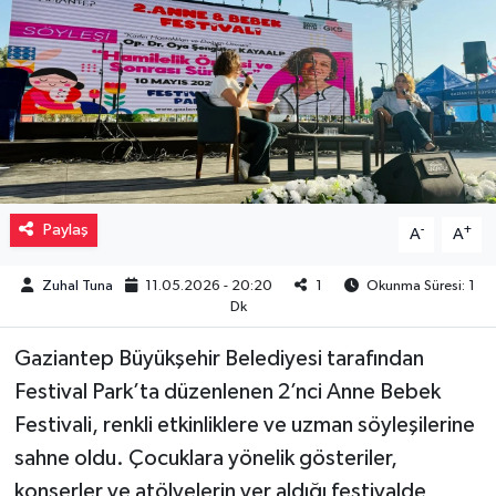
Müzik
Piyasa
Resmi İlanlar
Sağlık
Paylaş
-
+
A
A
Sinemalar
Zuhal Tuna
11.05.2026 - 20:20
1
Okunma Süresi: 1
Dk
Siyaset
Gaziantep Büyükşehir Belediyesi tarafından
Spor
Festival Park’ta düzenlenen 2’nci Anne Bebek
Festivali, renkli etkinliklere ve uzman söyleşilerine
Teknoloji
sahne oldu. Çocuklara yönelik gösteriler,
konserler ve atölyelerin yer aldığı festivalde,
Türkiye