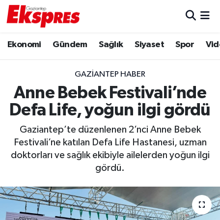
Eğitim
Hava Durumu
Ekonomi
Gündem
Sağlık
Siyaset
Spor
Vid
Ekonomi
Trafik Durumu
GAZIANTEP HABER
Gaziantep son dakika
Puan Durumu ve Fikstür
Anne Bebek Festivali’nde
Defa Life, yoğun ilgi gördü
Genel
Tüm Manşetler
Gaziantep’te düzenlenen 2’nci Anne Bebek
Gündem
Son Dakika Haberleri
Festivali’ne katılan Defa Life Hastanesi, uzman
doktorları ve sağlık ekibiyle ailelerden yoğun ilgi
Haberler
Haber Arşivi
gördü.
Kültür Sanat
Magazin