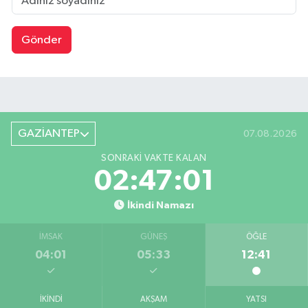
Gönder
GAZİANTEP
07.08.2026
SONRAKI VAKTE KALAN
02:47:01
İkindi Namazı
İMSAK
GÜNEŞ
ÖĞLE
04:01
05:33
12:41
İKINDI
AKŞAM
YATSI