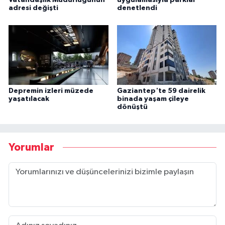
Vatandaşlık Müdürlüğünün
uygulamasıyla parklar
adresi değişti
denetlendi
Depremin izleri müzede
Gaziantep'te 59 dairelik
yaşatılacak
binada yaşam çileye
dönüştü
Yorumlar