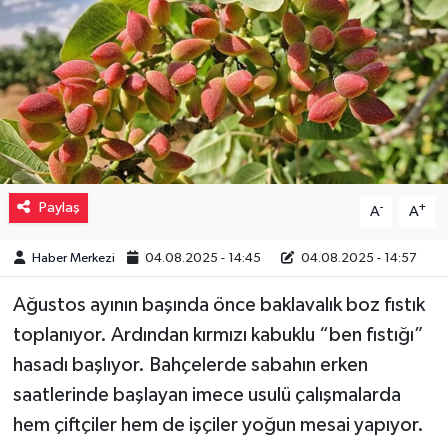
Müzik
Piyasa
Resmi İlanlar
Sağlık
Paylaş
-
+
A
A
Sinemalar
Haber Merkezi
04.08.2025 - 14:45
04.08.2025 - 14:57
Siyaset
Ağustos ayının başında önce baklavalık boz fıstık
toplanıyor. Ardından kırmızı kabuklu “ben fıstığı”
Spor
hasadı başlıyor. Bahçelerde sabahın erken
Teknoloji
saatlerinde başlayan imece usulü çalışmalarda
hem çiftçiler hem de işçiler yoğun mesai yapıyor.
Türkiye