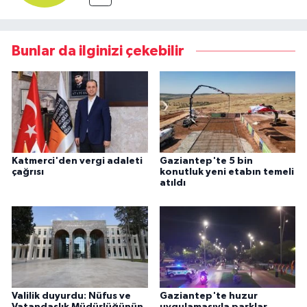
Bunlar da ilginizi çekebilir
Katmerci'den vergi adaleti
Gaziantep'te 5 bin
çağrısı
konutluk yeni etabın temeli
atıldı
Valilik duyurdu: Nüfus ve
Gaziantep'te huzur