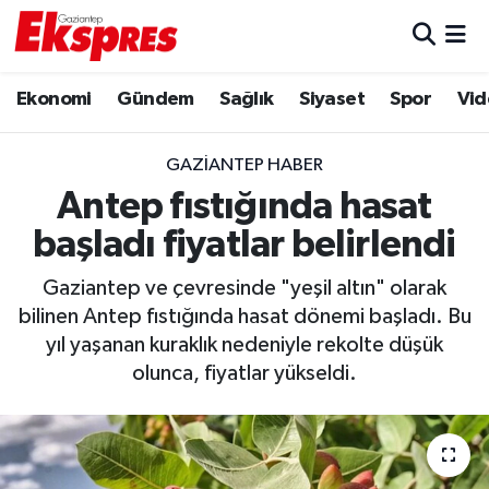
Eğitim
Hava Durumu
Ekonomi
Gündem
Sağlık
Siyaset
Spor
Vid
Ekonomi
Trafik Durumu
GAZIANTEP HABER
Gaziantep son dakika
Puan Durumu ve Fikstür
Antep fıstığında hasat
başladı fiyatlar belirlendi
Genel
Tüm Manşetler
Gaziantep ve çevresinde "yeşil altın" olarak
Gündem
Son Dakika Haberleri
bilinen Antep fıstığında hasat dönemi başladı. Bu
yıl yaşanan kuraklık nedeniyle rekolte düşük
Haberler
Haber Arşivi
olunca, fiyatlar yükseldi.
Kültür Sanat
Magazin