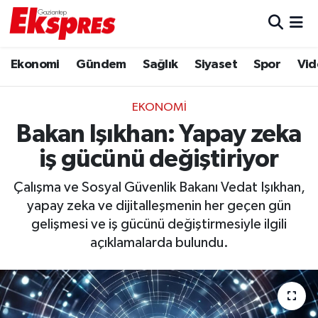
Eğitim
Hava Durumu
Ekonomi
Gündem
Sağlık
Siyaset
Spor
Vid
Ekonomi
Trafik Durumu
EKONOMI
Gaziantep son dakika
Puan Durumu ve Fikstür
Bakan Işıkhan: Yapay zeka
iş gücünü değiştiriyor
Genel
Tüm Manşetler
Çalışma ve Sosyal Güvenlik Bakanı Vedat Işıkhan,
Gündem
Son Dakika Haberleri
yapay zeka ve dijitalleşmenin her geçen gün
gelişmesi ve iş gücünü değiştirmesiyle ilgili
Haberler
Haber Arşivi
açıklamalarda bulundu.
Kültür Sanat
Magazin