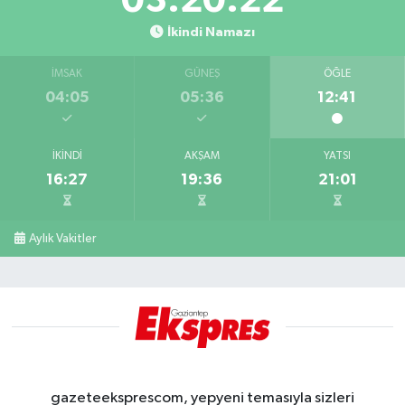
03:20:21
İkindi Namazı
İMSAK
GÜNEŞ
ÖĞLE
04:05
05:36
12:41
İKINDI
AKŞAM
YATSI
16:27
19:36
21:01
Aylık Vakitler
gazeteeksprescom, yepyeni temasıyla sizleri