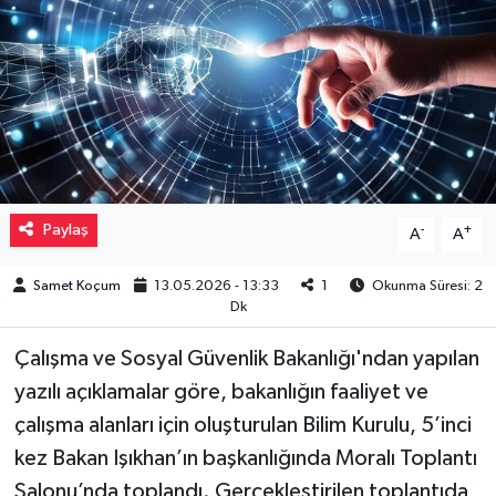
Müzik
Piyasa
Resmi İlanlar
Sağlık
Paylaş
-
+
A
A
Sinemalar
Samet Koçum
13.05.2026 - 13:33
1
Okunma Süresi: 2
Dk
Siyaset
Çalışma ve Sosyal Güvenlik Bakanlığı'ndan yapılan
Spor
yazılı açıklamalar göre, bakanlığın faaliyet ve
çalışma alanları için oluşturulan Bilim Kurulu, 5’inci
Teknoloji
kez Bakan Işıkhan’ın başkanlığında Moralı Toplantı
Salonu’nda toplandı. Gerçekleştirilen toplantıda
Türkiye