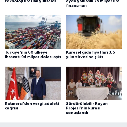
teknoloji üretimi yükseldi
ayda yaklaşık 75 milyar lira
finansman
Türkiye'nin 60 ülkeye
Küresel gıda fiyatları 3,5
ihracatı 94 milyar doları aştı
yılın zirvesine çıktı
Katmerci'den vergi adaleti
Sürdürülebilir Koyun
çağrısı
Projesi'nin kurası
sonuçlandı