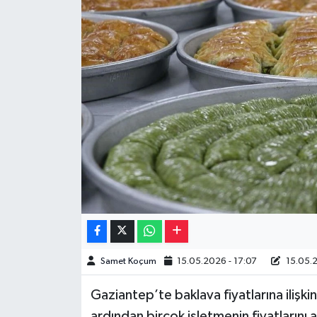
Müzik
Piyasa
Resmi İlanlar
Sağlık
Sinemalar
Siyaset
Spor
Samet Koçum
15.05.2026 - 17:07
15.05.2
Teknoloji
Gaziantep’te baklava fiyatlarına ilişki
Türkiye
ardından birçok işletmenin fiyatların