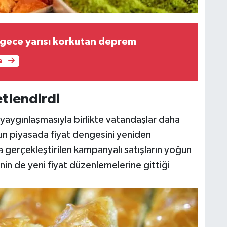
gece yarısı korkutan deprem
e
tlendirdi
n yaygınlaşmasıyla birlikte vatandaşlar daha
n piyasada fiyat dengesini yeniden
rda gerçekleştirilen kampanyalı satışların yoğun
inin de yeni fiyat düzenlemelerine gittiği