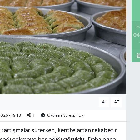
İM
04
-
+
A
A
026 - 19:13
1
Okunma Süresi: 1 Dk
n tartışmalar sürerken, kentte artan rekabetin
ı aşağı çekmeye başladığı görüldü. Daha önce