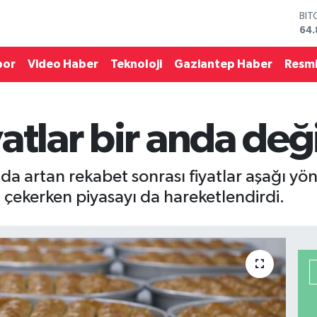
DO
47,
EU
55,
por
Video Haber
Teknoloji
Gaziantep Haber
Resmi
STE
64,
GRA
66
atlar bir anda deği
BİS
13.
BIT
64.
da artan rekabet sonrası fiyatlar aşağı y
ini çekerken piyasayı da hareketlendirdi.