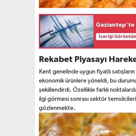
Gaziantep'te 
İçeriği Görüntül
Rekabet Piyasayı Hareke
Kent genelinde uygun fiyatlı satışları
ekonomik ürünlere yöneldi, bu durumu
şekillendirdi. Özellikle farklı noktala
ilgi görmesi sonrası sektör temsilciler
gözlenmekte.