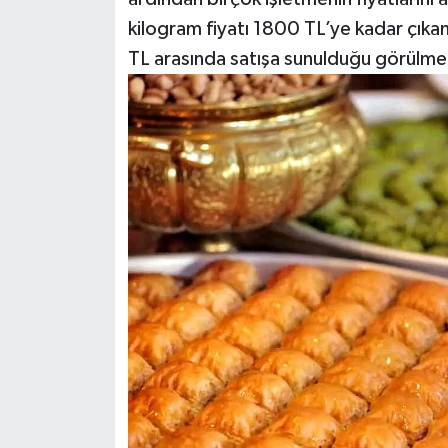
kilogram fiyatı 1800 TL’ye kadar çıka
Video Haber
TL arasında satışa sunulduğu görülme
Yaşam
Yeme-İçme
Yemek