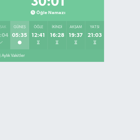
29:59
Öğle Namazı
SAK
GÜNEŞ
ÖĞLE
İKINDI
AKŞAM
YATSI
:04
05:35
12:41
16:28
19:37
21:03
Aylık Vakitler