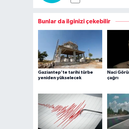
Bunlar da ilginizi çekebilir
Gaziantep'te tarihi türbe
Naci Görü
yeniden yükselecek
çağrı