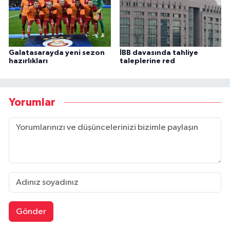
Galatasarayda yeni sezon
İBB davasında tahliye
hazırlıkları
taleplerine red
Yorumlar
Gönder