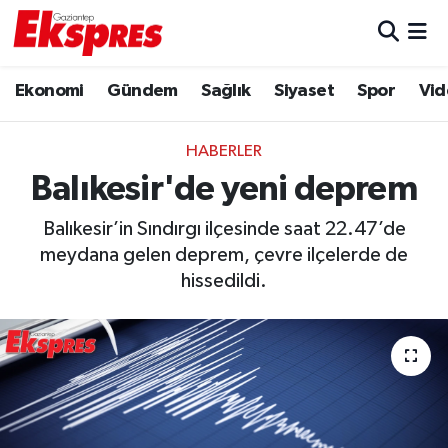
Eğitim
Hava Durumu
Ekonomi
Gündem
Sağlık
Siyaset
Spor
Vid
Ekonomi
Trafik Durumu
HABERLER
Gaziantep son dakika
Puan Durumu ve Fikstür
Balıkesir'de yeni deprem
Balıkesir’in Sındırgı ilçesinde saat 22.47’de
Genel
Tüm Manşetler
meydana gelen deprem, çevre ilçelerde de
hissedildi.
Gündem
Son Dakika Haberleri
Haberler
Haber Arşivi
Kültür Sanat
Magazin