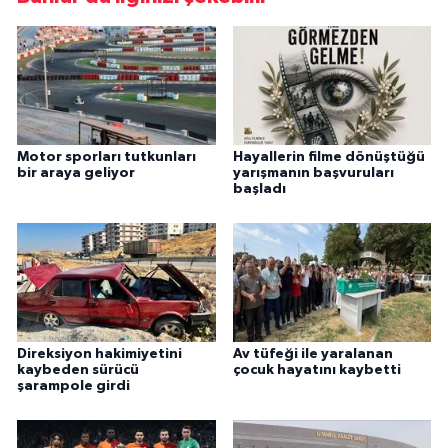
Motor sporları tutkunları
Hayallerin filme dönüştüğü
bir araya geliyor
yarışmanın başvuruları
başladı
Direksiyon hakimiyetini
Av tüfeği ile yaralanan
kaybeden sürücü
çocuk hayatını kaybetti
şarampole girdi