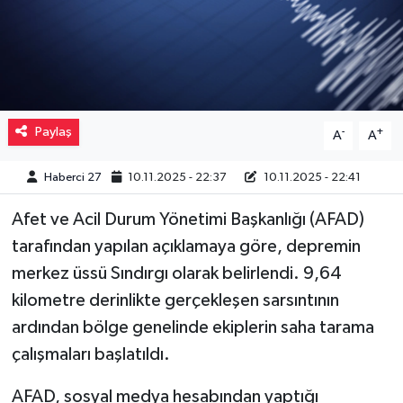
Müzik
Piyasa
Resmi İlanlar
Paylaş
-
+
A
A
Sağlık
Haberci 27
10.11.2025 - 22:37
10.11.2025 - 22:41
Sinemalar
Afet ve Acil Durum Yönetimi Başkanlığı (AFAD)
tarafından yapılan açıklamaya göre, depremin
Siyaset
merkez üssü Sındırgı olarak belirlendi. 9,64
kilometre derinlikte gerçekleşen sarsıntının
Spor
ardından bölge genelinde ekiplerin saha tarama
çalışmaları başlatıldı.
Teknoloji
AFAD, sosyal medya hesabından yaptığı
Türkiye