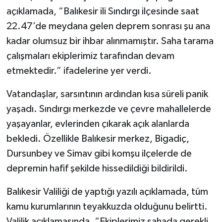
açıklamada, “Balıkesir ili Sındırgı ilçesinde saat
Video Haber
22.47’de meydana gelen deprem sonrası şu ana
kadar olumsuz bir ihbar alınmamıştır. Saha tarama
Yaşam
çalışmaları ekiplerimiz tarafından devam
etmektedir.” ifadelerine yer verdi.
Yeme-İçme
Vatandaşlar, sarsıntının ardından kısa süreli panik
Yemek
yaşadı. Sındırgı merkezde ve çevre mahallelerde
yaşayanlar, evlerinden çıkarak açık alanlarda
bekledi. Özellikle Balıkesir merkez, Bigadiç,
Dursunbey ve Simav gibi komşu ilçelerde de
depremin hafif şekilde hissedildiği bildirildi.
Balıkesir Valiliği de yaptığı yazılı açıklamada, tüm
kamu kurumlarının teyakkuzda olduğunu belirtti.
Valilik açıklamasında, “Ekiplerimiz sahada gerekli