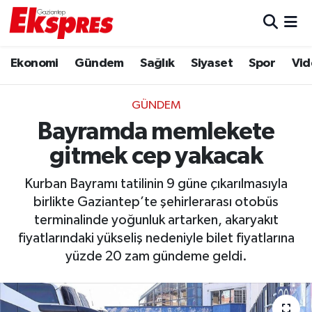
Eğitim
Hava Durumu
Ekonomi
Gündem
Sağlık
Siyaset
Spor
Vid
Ekonomi
Trafik Durumu
GÜNDEM
Gaziantep son dakika
Puan Durumu ve Fikstür
Bayramda memlekete
gitmek cep yakacak
Genel
Tüm Manşetler
Kurban Bayramı tatilinin 9 güne çıkarılmasıyla
Gündem
Son Dakika Haberleri
birlikte Gaziantep’te şehirlerarası otobüs
terminalinde yoğunluk artarken, akaryakıt
Haberler
Haber Arşivi
fiyatlarındaki yükseliş nedeniyle bilet fiyatlarına
yüzde 20 zam gündeme geldi.
Kültür Sanat
Magazin