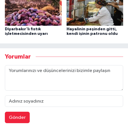
Diyarbakır'lı fıstık
Hayalinin peşinden gitti,
işletmecisinden uyarı
kendi işinin patronu oldu
Yorumlar
Gönder