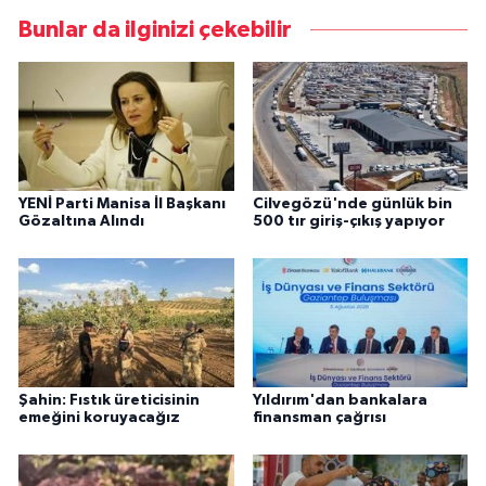
Bunlar da ilginizi çekebilir
YENİ Parti Manisa İl Başkanı
Cilvegözü'nde günlük bin
Gözaltına Alındı
500 tır giriş-çıkış yapıyor
Şahin: Fıstık üreticisinin
Yıldırım'dan bankalara
emeğini koruyacağız
finansman çağrısı