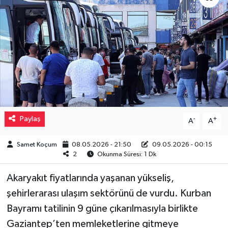
Müzik
Piyasa
Resmi İlanlar
Sağlık
Paylaş
-
+
A
A
Sinemalar
Samet Koçum
08.05.2026 - 21:50
09.05.2026 - 00:15
Siyaset
2
Okunma Süresi: 1 Dk
Spor
Akaryakıt fiyatlarında yaşanan yükseliş,
şehirlerarası ulaşım sektörünü de vurdu. Kurban
Teknoloji
Bayramı tatilinin 9 güne çıkarılmasıyla birlikte
Gaziantep’ten memleketlerine gitmeye
Türkiye