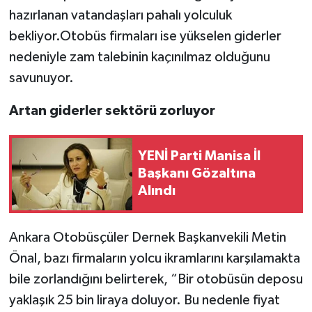
hazırlanan vatandaşları pahalı yolculuk
Video Haber
bekliyor.Otobüs firmaları ise yükselen giderler
nedeniyle zam talebinin kaçınılmaz olduğunu
Yaşam
savunuyor.
Yeme-İçme
Artan giderler sektörü zorluyor
Yemek
YENİ Parti Manisa İl
Başkanı Gözaltına
Alındı
Ankara Otobüsçüler Dernek Başkanvekili Metin
Önal, bazı firmaların yolcu ikramlarını karşılamakta
bile zorlandığını belirterek, “Bir otobüsün deposu
yaklaşık 25 bin liraya doluyor. Bu nedenle fiyat