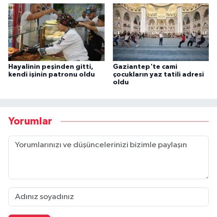
Hayalinin peşinden gitti,
Gaziantep'te cami
kendi işinin patronu oldu
çocukların yaz tatili adresi
oldu
Yorumlar