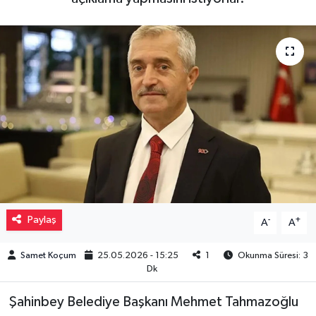
Müzik
Piyasa
Resmi İlanlar
Sağlık
Sinemalar
Siyaset
Paylaş
-
+
A
A
Spor
Samet Koçum
25.05.2026 - 15:25
1
Okunma Süresi: 3
Dk
Teknoloji
Şahinbey Belediye Başkanı Mehmet Tahmazoğlu
Türkiye