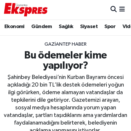
Eğitim
Hava Durumu
Ekonomi
Gündem
Sağlık
Siyaset
Spor
Vid
Ekonomi
Trafik Durumu
GAZIANTEP HABER
Gaziantep son dakika
Puan Durumu ve Fikstür
Bu ödemeler kime
yapılıyor?
Genel
Tüm Manşetler
Şahinbey Belediyesi’nin Kurban Bayramı öncesi
Gündem
Son Dakika Haberleri
açıkladığı 20 bin TL’lik destek ödemeleri yoğun
ilgi görürken, ödeme alamayan vatandaşlar da
Haberler
Haber Arşivi
tepkilerini dile getiriyor. Gazetemizi arayan,
sosyal medya hesaplarında yorum yapan
Kültür Sanat
vatandaşlar, şartları taşıdıklarını ama yardımlardan
faydalanamadığını belirterek, belediyenin
Magazin
açıklama yapmasını istiyorlar.