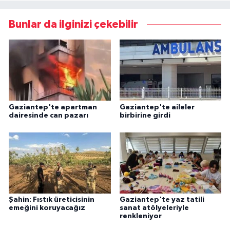
Bunlar da ilginizi çekebilir
Gaziantep'te apartman
Gaziantep'te aileler
dairesinde can pazarı
birbirine girdi
Şahin: Fıstık üreticisinin
Gaziantep'te yaz tatili
emeğini koruyacağız
sanat atölyeleriyle
renkleniyor