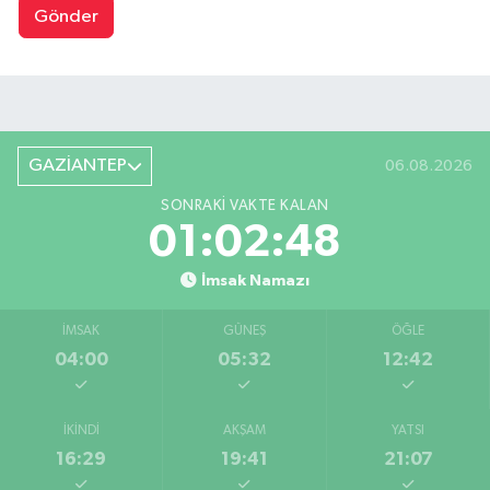
Gönder
GAZİANTEP
06.08.2026
SONRAKI VAKTE KALAN
01:02:47
İmsak Namazı
İMSAK
GÜNEŞ
ÖĞLE
04:00
05:32
12:42
İKINDI
AKŞAM
YATSI
16:29
19:41
21:07