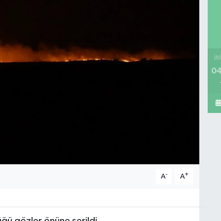
İM
04
-
+
A
A
üğü gözler önüne serildi.