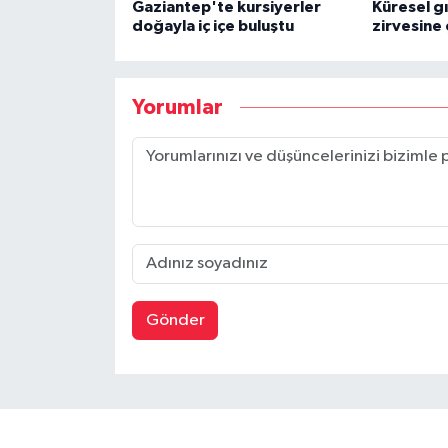
Gaziantep'te kursiyerler
Küresel gıd
doğayla iç içe buluştu
zirvesine 
Yorumlar
Gönder