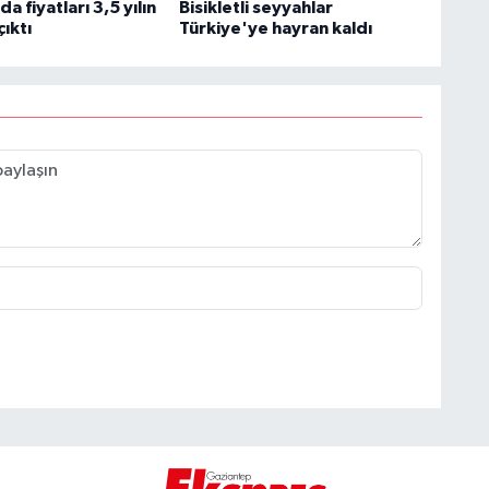
a fiyatları 3,5 yılın
Bisikletli seyyahlar
çıktı
Türkiye'ye hayran kaldı