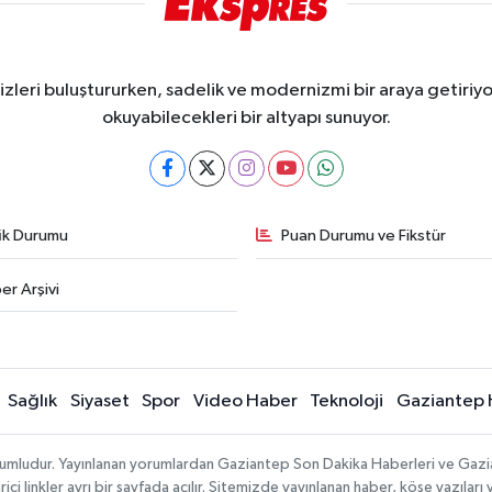
eri buluştururken, sadelik ve modernizmi bir araya getiriyor
okuyabilecekleri bir altyapı sunuyor.
fik Durumu
Puan Durumu ve Fikstür
er Arşivi
Sağlık
Siyaset
Spor
Video Haber
Teknoloji
Gaziantep 
sorumludur. Yayınlanan yorumlardan Gaziantep Son Dakika Haberleri ve Gaz
 linkler ayrı bir sayfada açılır. Sitemizde yayınlanan haber, köşe yazıları 