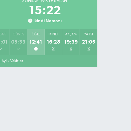
SONRAKI VAKTE KALAN
15:22
İkindi Namazı
SAK
GÜNEŞ
ÖĞLE
İKINDI
AKŞAM
YATSI
:01
05:33
12:41
16:28
19:39
21:05
Aylık Vakitler