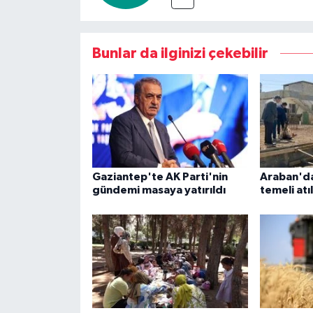
Bunlar da ilginizi çekebilir
Gaziantep'te AK Parti'nin
Araban'da
gündemi masaya yatırıldı
temeli atı