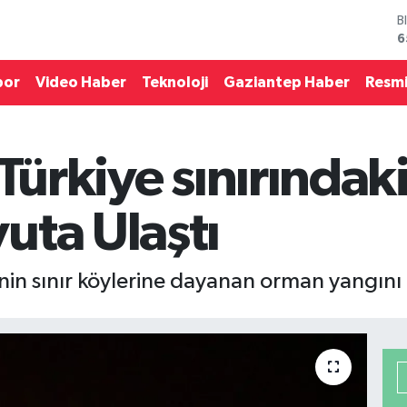
B
6
D
4
por
Video Haber
Teknoloji
Gaziantep Haber
Resmi
E
5
S
6
 Türkiye sınırındak
G
6
B
uta Ulaştı
1
’nin sınır köylerine dayanan orman yangını