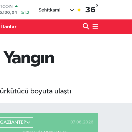
°
ITCOIN
36
Şehitkamil
5.130,04
%1.2
OLAR
7,7106
%0.17
 İlanlar
URO
5,1652
%0.27
TERLİN
4,4046
%0.35
i Yangın
RAM ALTIN
618.49
%2.12
İST100
3.773
%-19
 ürkütücü boyuta ulaştı
GAZİANTEP
07.08.2026