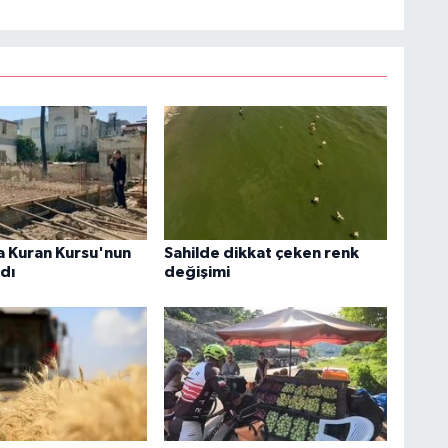
 Kuran Kursu'nun
Sahilde dikkat çeken renk
ldı
değişimi