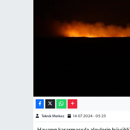
Müzik
Piyasa
Resmi İlanlar
Sağlık
Sinemalar
Siyaset
Spor
Teknoloji
Teknik Merkez
14.07.2024 - 05:25
Türkiye
Havanın kararmasıyla alevlerin büyükl