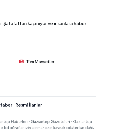
. Şatafattan kaçınıyor ve insanlara haber
Tüm Manşetler
Haber
Resmi İlanlar
iantep Haberleri - Gaziantep Gazeteleri - Gaziantep
ve fotoğraflar izin alınmaksızın kaynak gösterilse dahi,