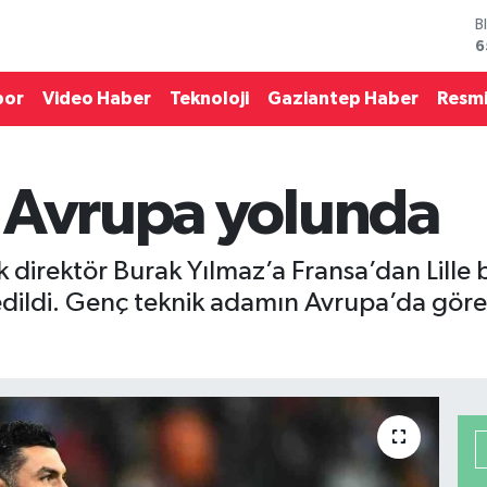
B
6
D
4
por
Video Haber
Teknoloji
Gaziantep Haber
Resmi
E
5
S
6
 Avrupa yolunda
G
6
B
1
 direktör Burak Yılmaz’a Fransa’dan Lille
a edildi. Genç teknik adamın Avrupa’da göre