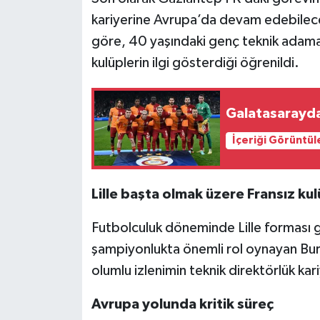
kariyerine Avrupa’da devam edebileceğ
Video Haber
göre, 40 yaşındaki genç teknik adama 
kulüplerin ilgi gösterdiği öğrenildi.
Yaşam
Yeme-İçme
Galatasarayda 
İçeriği Görüntül
Yemek
Lille başta olmak üzere Fransız kul
Futbolculuk döneminde Lille forması
şampiyonlukta önemli rol oynayan Bura
olumlu izlenimin teknik direktörlük kari
Avrupa yolunda kritik süreç