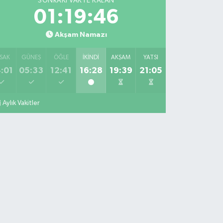
SONRAKI VAKTE KALAN
01:19:45
Akşam Namazı
SAK
GÜNEŞ
ÖĞLE
İKINDI
AKŞAM
YATSI
:01
05:33
12:41
16:28
19:39
21:05
Aylık Vakitler