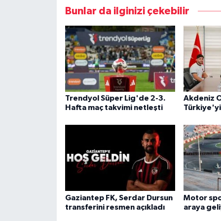
Bunlar da ilginizi çekebilir
Trendyol Süper Lig'de 2-3.
Akdeniz O
Hafta maç takvimi netleşti
Türkiye'y
Gaziantep FK, Serdar Dursun
Motor spor
transferini resmen açıkladı
araya gel