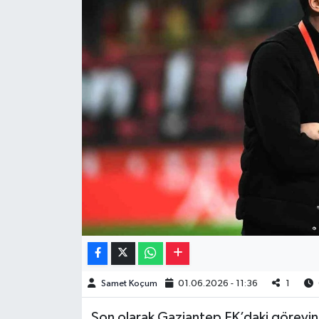
Müzik
Piyasa
Resmi İlanlar
Sağlık
Sinemalar
Siyaset
Spor
Teknoloji
Samet Koçum
01.06.2026 - 11:36
1
Türkiye
Son olarak Gaziantep FK’daki görevind