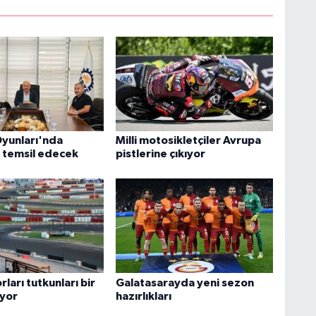
yunları'nda
Milli motosikletçiler Avrupa
i temsil edecek
pistlerine çıkıyor
ları tutkunları bir
Galatasarayda yeni sezon
iyor
hazırlıkları