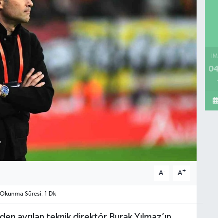
İM
04
-
+
A
A
Okunma Süresi: 1 Dk
en ayrılan teknik direktör Burak Yılmaz’ın