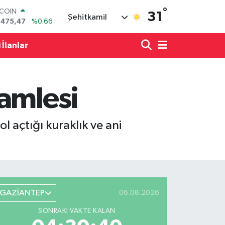
.475,47
%0.66
°
31
LAR
Şehitkamil
,5971
%0.05
RO
 İlanlar
,1336
%0.18
ERLİN
,2534
%0.22
AM ALTIN
18.23
%0.39
amlesi
ST100
.703
%0
l açtığı kuraklık ve ani
GAZİANTEP
06.08.2026
SONRAKI VAKTE KALAN