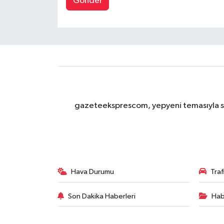
Gönder
gazeteeksprescom, yepyeni temasıyla sizl
Hava Durumu
Tra
Son Dakika Haberleri
Hab