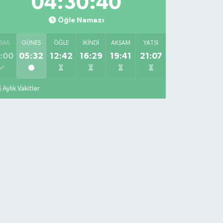
04:30:39
Öğle Namazı
SAK
GÜNEŞ
ÖĞLE
İKINDI
AKŞAM
YATSI
:00
05:32
12:42
16:29
19:41
21:07
Aylık Vakitler