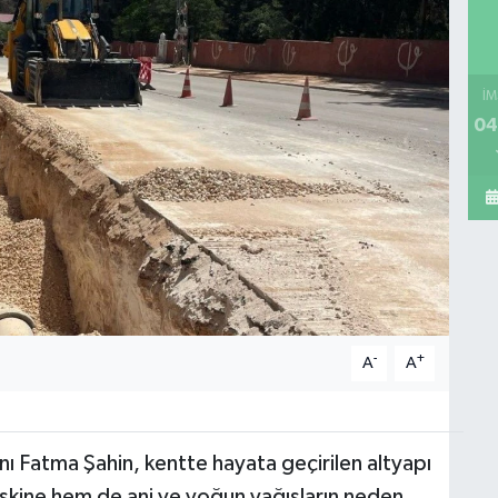
İM
04
-
+
A
A
 Fatma Şahin, kentte hayata geçirilen altyapı
riskine hem de ani ve yoğun yağışların neden