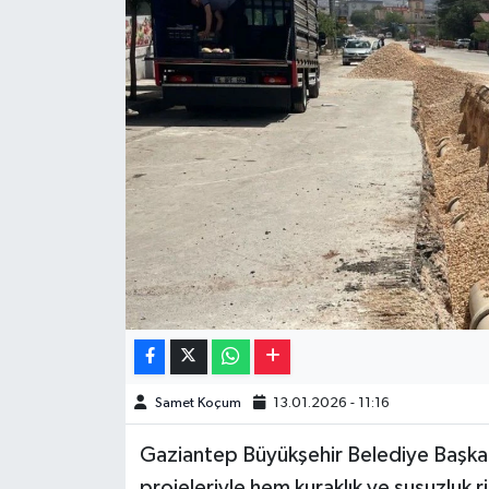
Müzik
Piyasa
Resmi İlanlar
Sağlık
Sinemalar
Siyaset
Spor
Samet Koçum
13.01.2026 - 11:16
Teknoloji
Gaziantep Büyükşehir Belediye Başkanı
Türkiye
projeleriyle hem kuraklık ve susuzluk 