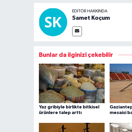
EDITÖR HAKKINDA
Samet Koçum
Bunlar da ilginizi çekebilir
Yaz gribiyle birlikte bitkisel
Gaziantep
ürünlere talep arttı
mesaisi b