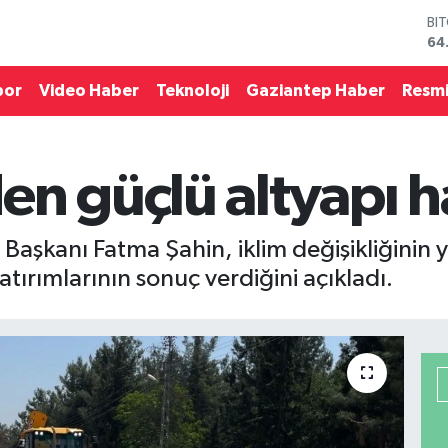
64
DO
47
EU
por
Video Haber
Teknoloji
Gaziantep Haber
Resmi
55
ST
64
GR
65
en güçlü altyapı h
Bİ
13
aşkanı Fatma Şahin, iklim değişikliğinin yo
atırımlarının sonuç verdiğini açıkladı.