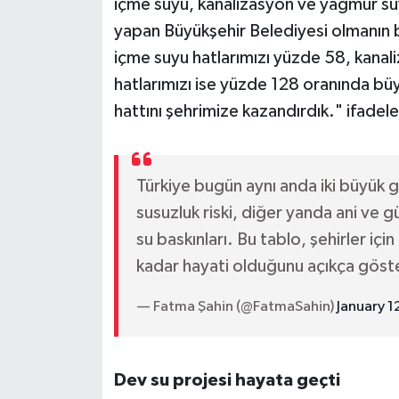
içme suyu, kanalizasyon ve yağmur suy
yapan Büyükşehir Belediyesi olmanın b
içme suyu hatlarımızı yüzde 58, kanal
hatlarımızı ise yüzde 128 oranında bü
hattını şehrimize kazandırdık." ifadeler
Türkiye bugün aynı anda iki büyük g
susuzluk riski, diğer yanda ani ve g
su baskınları. Bu tablo, şehirler içi
kadar hayati olduğunu açıkça gös
— Fatma Şahin (@FatmaSahin)
January 1
Dev su projesi hayata geçti