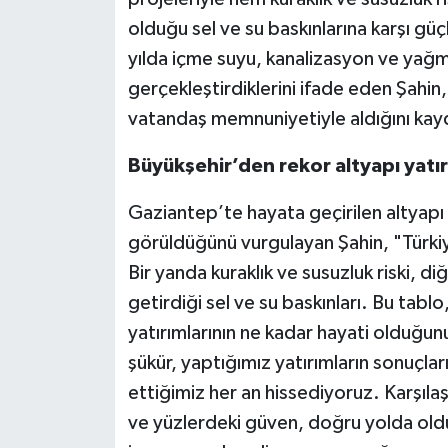
olduğu sel ve su baskınlarına karşı gü
Video Haber
yılda içme suyu, kanalizasyon ve yağ
gerçekleştirdiklerini ifade eden Şahin,
Yaşam
vatandaş memnuniyetiyle aldığını kay
Yeme-İçme
Büyükşehir’den rekor altyapı yatır
Yemek
Gaziantep’te hayata geçirilen altyapı 
görüldüğünü vurgulayan Şahin, "Türkiy
Bir yanda kuraklık ve susuzluk riski, d
getirdiği sel ve su baskınları. Bu tablo
yatırımlarının ne kadar hayati olduğun
şükür, yaptığımız yatırımların sonuçla
ettiğimiz her an hissediyoruz. Karşı
ve yüzlerdeki güven, doğru yolda old