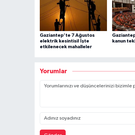
Gaziantep’te 7 Ağustos
Gaziantep 
elektrik kesintisi! İşte
kanun tekl
etkilenecek mahalleler
Yorumlar