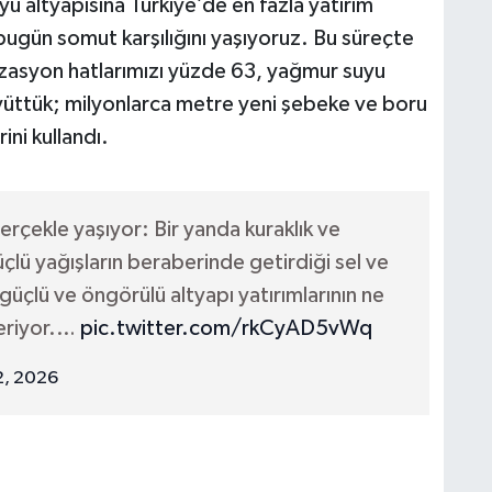
u altyapısına Türkiye’de en fazla yatırım
ugün somut karşılığını yaşıyoruz. Bu süreçte
izasyon hatlarımızı yüzde 63, yağmur suyu
yüttük; milyonlarca metre yeni şebeke ve boru
ini kullandı.
erçekle yaşıyor: Bir yanda kuraklık ve
üçlü yağışların beraberinde getirdiği sel ve
n güçlü ve öngörülü altyapı yatırımlarının ne
teriyor.…
pic.twitter.com/rkCyAD5vWq
2, 2026