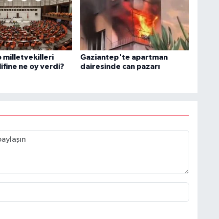
milletvekilleri
Gaziantep'te apartman
ifine ne oy verdi?
dairesinde can pazarı