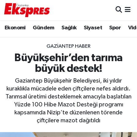
Eğitim
Hava Durumu
Ekonomi
Gündem
Sağlık
Siyaset
Spor
Vid
Ekonomi
Trafik Durumu
GAZIANTEP HABER
Gaziantep son dakika
Puan Durumu ve Fikstür
Büyükşehir’den tarıma
büyük destek!
Genel
Tüm Manşetler
Gaziantep Büyükşehir Belediyesi, iki yıldır
Gündem
Son Dakika Haberleri
kuraklıkla mücadele eden çiftçilere nefes aldırdı.
Tarımsal üretimi desteklemek amacıyla başlatılan
Haberler
Haber Arşivi
Yüzde 100 Hibe Mazot Desteği programı
kapsamında Nizip’te düzenlenen törende
Kültür Sanat
çiftçilere mazot dağıtıldı
Magazin