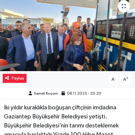
Müzik
Piyasa
Resmi İlanlar
Sağlık
Sinemalar
Paylaş
-
+
A
A
Siyaset
Samet Koçum
08.11.2025 - 20:20
Spor
İki yıldır kuraklıkla boğuşan çiftçinin imdadına
Gaziantep Büyükşehir Belediyesi yetişti.
Teknoloji
Büyükşehir Belediyesi’nin tarımı desteklemek
Türkiye
amacıyla başlattığı Yüzde 100 Hibe Mazot