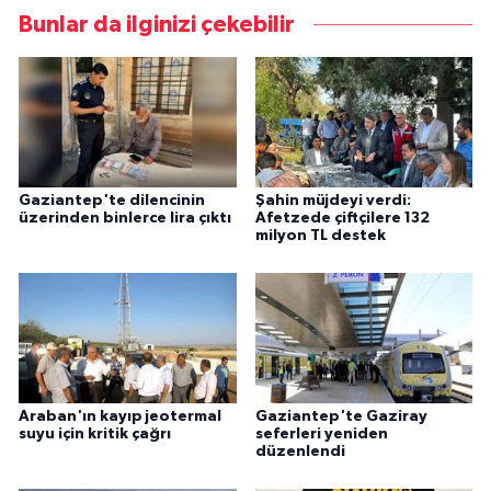
Bunlar da ilginizi çekebilir
Gaziantep'te dilencinin
Şahin müjdeyi verdi:
üzerinden binlerce lira çıktı
Afetzede çiftçilere 132
milyon TL destek
Araban'ın kayıp jeotermal
Gaziantep'te Gaziray
suyu için kritik çağrı
seferleri yeniden
düzenlendi