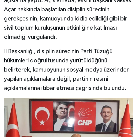
açıklama yaptı. Açıklamada, eski İl Başkanı Vakkas
Açar hakkında başlatılan disiplin sürecinin
Video Haber
gerekçesinin, kamuoyunda iddia edildiği gibi bir
sivil toplum kuruluşunun etkinliğine katılması
Yaşam
olmadığı vurgulandı.
Yeme-İçme
İl Başkanlığı, disiplin sürecinin Parti Tüzüğü
hükümleri doğrultusunda yürütüldüğünü
Yemek
belirterek, kamuoyunun sosyal medya üzerinden
yapılan açıklamalara değil, partinin resmi
açıklamalarına itibar etmesi çağrısında bulundu.