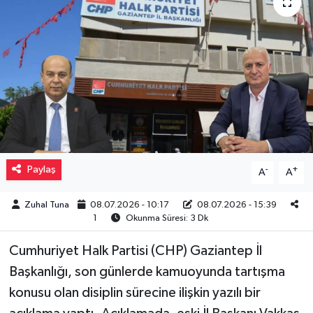
Müzik
Piyasa
Resmi İlanlar
Sağlık
Sinemalar
Paylaş
-
+
A
A
Siyaset
Zuhal Tuna
08.07.2026 - 10:17
08.07.2026 - 15:39
1
Okunma Süresi: 3 Dk
Spor
Cumhuriyet Halk Partisi (CHP) Gaziantep İl
Başkanlığı, son günlerde kamuoyunda tartışma
Teknoloji
konusu olan disiplin sürecine ilişkin yazılı bir
Türkiye