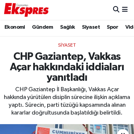
Eğitim
Hava Durumu
Ekonomi
Gündem
Sağlık
Siyaset
Spor
Vid
Ekonomi
Trafik Durumu
SIYASET
Gaziantep son dakika
Puan Durumu ve Fikstür
CHP Gaziantep, Vakkas
Açar hakkındaki iddiaları
Genel
Tüm Manşetler
yanıtladı
Gündem
Son Dakika Haberleri
CHP Gaziantep İl Başkanlığı, Vakkas Açar
hakkında yürütülen disiplin sürecine ilişkin açıklama
Haberler
Haber Arşivi
yaptı. Sürecin, parti tüzüğü kapsamında alınan
kararlar doğrultusunda başlatıldığı belirtildi.
Kültür Sanat
Magazin