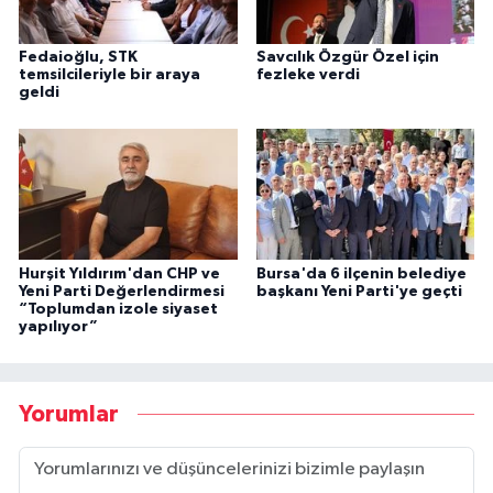
Fedaioğlu, STK
Savcılık Özgür Özel için
temsilcileriyle bir araya
fezleke verdi
geldi
Hurşit Yıldırım'dan CHP ve
Bursa'da 6 ilçenin belediye
Yeni Parti Değerlendirmesi
başkanı Yeni Parti'ye geçti
“Toplumdan izole siyaset
yapılıyor”
Yorumlar