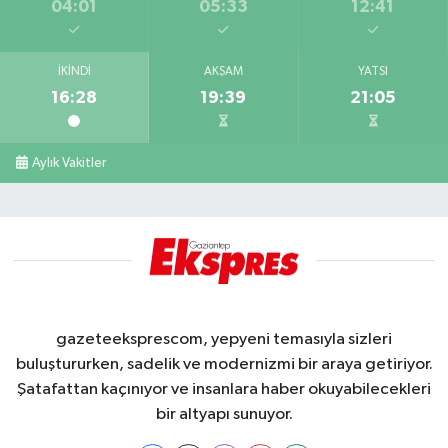
04:01
05:33
12:41
İKINDI
AKŞAM
YATSI
16:28
19:39
21:05
Aylık Vakitler
gazeteeksprescom, yepyeni temasıyla sizleri
buluştururken, sadelik ve modernizmi bir araya getiriyor.
Şatafattan kaçınıyor ve insanlara haber okuyabilecekleri
bir altyapı sunuyor.