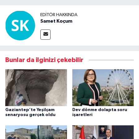
EDITÖR HAKKINDA
Samet Koçum
Bunlar da ilginizi çekebilir
Gaziantep’te Yeşilçam
Dev dönme dolapta soru
senaryosu gerçek oldu
işaretleri