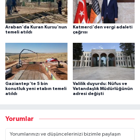
Araban'da Kuran Kursu'nun
Katmerci'den vergi adaleti
temeli atıldı
çağrısı
Gaziantep'te 5 bin
Valilik duyurdu: Nüfus ve
konutluk yeni etabın temeli
Vatandaşlık Müdürlüğünün
atıldı
adresi değişti
Yorumlar