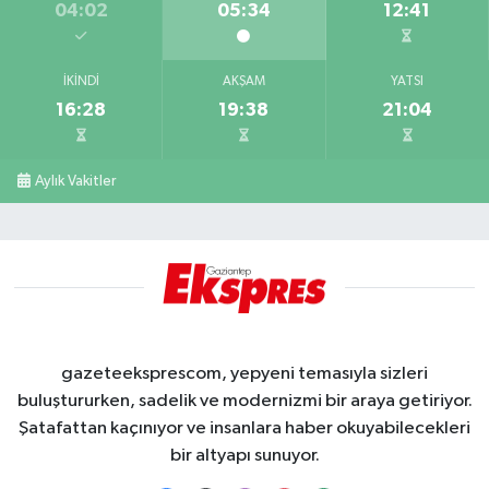
04:02
05:34
12:41
İKINDI
AKŞAM
YATSI
16:28
19:38
21:04
Aylık Vakitler
gazeteeksprescom, yepyeni temasıyla sizleri
buluştururken, sadelik ve modernizmi bir araya getiriyor.
Şatafattan kaçınıyor ve insanlara haber okuyabilecekleri
bir altyapı sunuyor.