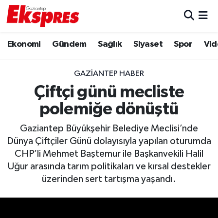
Eğitim
Hava Durumu
Ekonomi
Gündem
Sağlık
Siyaset
Spor
Vid
Ekonomi
Trafik Durumu
GAZIANTEP HABER
Gaziantep son dakika
Puan Durumu ve Fikstür
Çiftçi günü mecliste
polemiğe dönüştü
Genel
Tüm Manşetler
Gaziantep Büyükşehir Belediye Meclisi’nde
Gündem
Son Dakika Haberleri
Dünya Çiftçiler Günü dolayısıyla yapılan oturumda
CHP’li Mehmet Baştemur ile Başkanvekili Halil
Haberler
Haber Arşivi
Uğur arasında tarım politikaları ve kırsal destekler
üzerinden sert tartışma yaşandı.
Kültür Sanat
Magazin