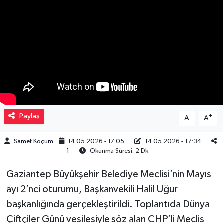
Müzik
Piyasa
Resmi İlanlar
Sağlık
Paylaş
-
+
A
A
Sinemalar
Samet Koçum
14.05.2026 - 17:05
14.05.2026 - 17:34
Siyaset
1
Okunma Süresi: 2 Dk
Spor
Gaziantep Büyükşehir Belediye Meclisi’nin Mayıs
ayı 2’nci oturumu, Başkanvekili Halil Uğur
Teknoloji
başkanlığında gerçekleştirildi. Toplantıda Dünya
Çiftçiler Günü vesilesiyle söz alan CHP’li Meclis
Türkiye