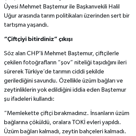
Üyesi Mehmet Baştemur ile Başkanvekili Halil
Video Haber
Uğur arasında tarım politikaları üzerinden sert bir
tartışma yaşandı.
Yaşam
“Çiftçiyi bitirdiniz” çıkışı
Yeme-İçme
Söz alan CHP’li Mehmet Baştemur, çiftçilerle
Yemek
çekilen fotoğrafların “şov” niteliği taşıdığını ileri
sürerek Türkiye’de tarımın ciddi şekilde
gerilediğini savundu. Özellikle üzüm bağları ve
zeytinliklerin yok edildiğini iddia eden Baştemur
şu ifadeleri kullandı:
“Memlekette çiftçi bırakmadınız. İnsanların üzüm
bağlarına çöküldü, oralara TOKİ evleri yapıldı.
Üzüm bağları kalmadı, zeytin bahçeleri kalmadı.