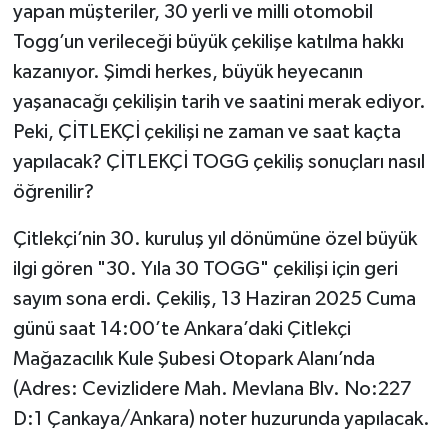
yapan müşteriler, 30 yerli ve milli otomobil
Togg’un verileceği büyük çekilişe katılma hakkı
Video Haber
kazanıyor. Şimdi herkes, büyük heyecanın
Yaşam
yaşanacağı çekilişin tarih ve saatini merak ediyor.
Peki, ÇİTLEKÇİ çekilişi ne zaman ve saat kaçta
Yeme-İçme
yapılacak? ÇİTLEKÇİ TOGG çekiliş sonuçları nasıl
öğrenilir?
Yemek
Çitlekçi’nin 30. kuruluş yıl dönümüne özel büyük
ilgi gören "30. Yıla 30 TOGG" çekilişi için geri
sayım sona erdi. Çekiliş, 13 Haziran 2025 Cuma
günü saat 14:00’te Ankara’daki Çitlekçi
Mağazacılık Kule Şubesi Otopark Alanı’nda
(Adres: Cevizlidere Mah. Mevlana Blv. No:227
D:1 Çankaya/Ankara) noter huzurunda yapılacak.