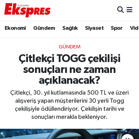
Eğitim
Hava Durumu
Ekonomi
Gündem
Sağlık
Siyaset
Spor
Vid
Ekonomi
Trafik Durumu
GÜNDEM
Gaziantep son dakika
Puan Durumu ve Fikstür
Çitlekçi TOGG çekilişi
sonuçları ne zaman
Genel
Tüm Manşetler
açıklanacak?
Gündem
Son Dakika Haberleri
Çitlekçi, 30. yıl kutlamasında 500 TL ve üzeri
alışveriş yapan müşterilerini 30 yerli Togg
Haberler
Haber Arşivi
çekilişiyle ödüllendiriyor. Çekilişin tarihi ve
sonuçları merakla bekleniyor.
Kültür Sanat
Magazin