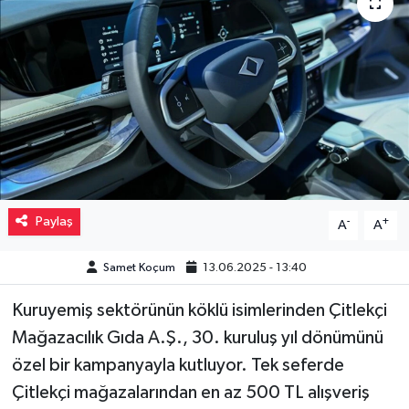
Müzik
Piyasa
Resmi İlanlar
Sağlık
Sinemalar
Paylaş
-
+
A
A
Siyaset
Samet Koçum
13.06.2025 - 13:40
Kuruyemiş sektörünün köklü isimlerinden Çitlekçi
Spor
Mağazacılık Gıda A.Ş., 30. kuruluş yıl dönümünü
Teknoloji
özel bir kampanyayla kutluyor. Tek seferde
Çitlekçi mağazalarından en az 500 TL alışveriş
Türkiye