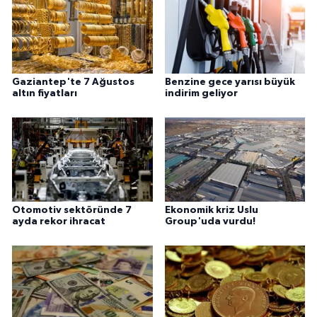
Gaziantep'te 7 Ağustos
Benzine gece yarısı büyük
altın fiyatları
indirim geliyor
Otomotiv sektöründe 7
Ekonomik kriz Uslu
ayda rekor ihracat
Group'uda vurdu!