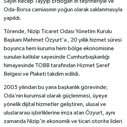
Sayın Recep Tayyip Erdoğan'ın teşrifleriyle ve
Oda-Borsa camiasının yoğun olarak saklanmasıyla
Video Haber
yapıldı.
Yaşam
Törende, Nizip Ticaret Odası Yönetim Kurulu
Başkanı Mehmet Özyurt'a , 20 yıllık hizmet süresi
Yeme-İçme
boyunca hem kuruma hem bölge ekonomisine
sunulan katkılar sayesinde Cumhurbaşkanlığı
Yemek
himayesinde TOBB tarafından Hizmet Şeref
Belgesi ve Plaketi takdim edildi.
2005 yılından bu yana başkanlık görevinde;
Oda'nın kurumsal olarak güçlenmesi, üyeye
yönelik dijital hizmetler geliştiren, ulusal ve
uluslararası işbirliklerine imza atan Özyurt, aynı
zamanda Nizip'in ekonomik ve ticari otorite lideri