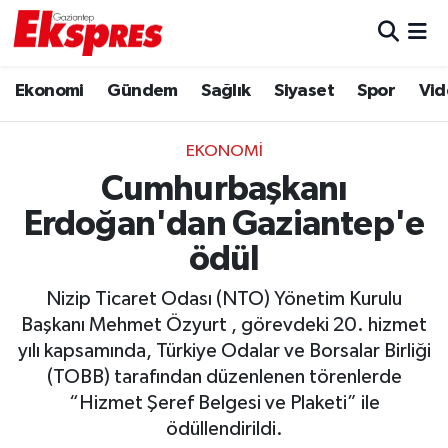
Eğitim
Hava Durumu
Ekonomi
Gündem
Sağlık
Siyaset
Spor
Vid
Ekonomi
Trafik Durumu
EKONOMI
Gaziantep son dakika
Puan Durumu ve Fikstür
Cumhurbaşkanı
Erdoğan'dan Gaziantep'e
Genel
Tüm Manşetler
ödül
Gündem
Son Dakika Haberleri
Nizip Ticaret Odası (NTO) Yönetim Kurulu
Başkanı Mehmet Özyurt , görevdeki 20. hizmet
Haberler
Haber Arşivi
yılı kapsamında, Türkiye Odalar ve Borsalar Birliği
(TOBB) tarafından düzenlenen törenlerde
Kültür Sanat
“Hizmet Şeref Belgesi ve Plaketi” ile
ödüllendirildi.
Magazin