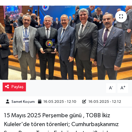
Müzik
Piyasa
Resmi İlanlar
Sağlık
Sinemalar
Siyaset
Paylaş
-
+
A
A
Spor
Samet Koçum
16.05.2025 - 12:10
16.05.2025 - 12:12
15 Mayıs 2025 Perşembe günü , TOBB İkiz
Teknoloji
Kuleler'de tören törenleri; Cumhurbaşkanımız
Türkiye