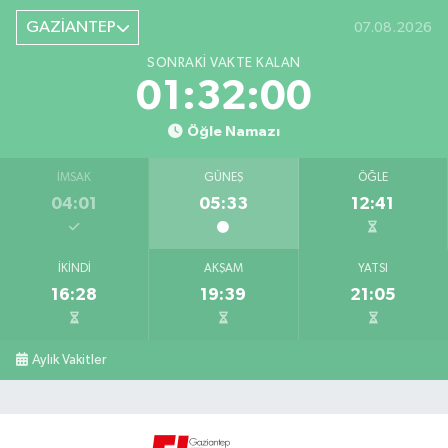
GAZİANTEP
07.08.2026
SONRAKI VAKTE KALAN
01:31:59
Öğle Namazı
İMSAK
GÜNEŞ
ÖĞLE
04:01
05:33
12:41
İKINDI
AKŞAM
YATSI
16:28
19:39
21:05
Aylık Vakitler