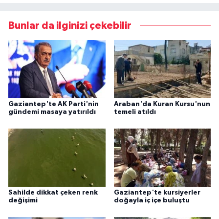
Bunlar da ilginizi çekebilir
Gaziantep'te AK Parti'nin
Araban'da Kuran Kursu'nun
gündemi masaya yatırıldı
temeli atıldı
Sahilde dikkat çeken renk
Gaziantep'te kursiyerler
değişimi
doğayla iç içe buluştu