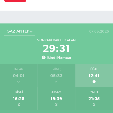
GAZİANTEP
07.08.2026
SONRAKI VAKTE KALAN
29:31
İkindi Namazı
İMSAK
GÜNEŞ
ÖĞLE
04:01
05:33
12:41
İKINDI
AKŞAM
YATSI
16:28
19:39
21:05