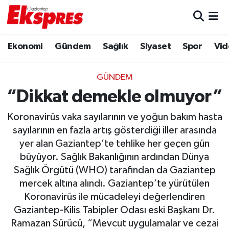
Eğitim
Hava Durumu
Ekonomi
Gündem
Sağlık
Siyaset
Spor
Vid
Ekonomi
Trafik Durumu
GÜNDEM
Gaziantep son dakika
Puan Durumu ve Fikstür
“Dikkat demekle olmuyor”
Koronavirüs vaka sayılarının ve yoğun bakım hasta
Genel
Tüm Manşetler
sayılarının en fazla artış gösterdiği iller arasında
yer alan Gaziantep’te tehlike her geçen gün
Gündem
Son Dakika Haberleri
büyüyor. Sağlık Bakanlığının ardından Dünya
Haberler
Haber Arşivi
Sağlık Örgütü (WHO) tarafından da Gaziantep
mercek altına alındı. Gaziantep’te yürütülen
Kültür Sanat
Koronavirüs ile mücadeleyi değerlendiren
Gaziantep-Kilis Tabipler Odası eski Başkanı Dr.
Magazin
Ramazan Sürücü, “Mevcut uygulamalar ve cezai