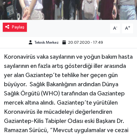
Video Haber
Paylaş
-
+
A
A
Yaşam
Teknik Merkez
20.07.2020 - 17:49
Yeme-İçme
Koronavirüs vaka sayılarının ve yoğun bakım hasta
Yemek
sayılarının en fazla artış gösterdiği iller arasında
yer alan Gaziantep’te tehlike her geçen gün
büyüyor. Sağlık Bakanlığının ardından Dünya
Sağlık Örgütü (WHO) tarafından da Gaziantep
mercek altına alındı. Gaziantep’te yürütülen
Koronavirüs ile mücadeleyi değerlendiren
Gaziantep-Kilis Tabipler Odası eski Başkanı Dr.
Ramazan Sürücü, “Mevcut uygulamalar ve cezai