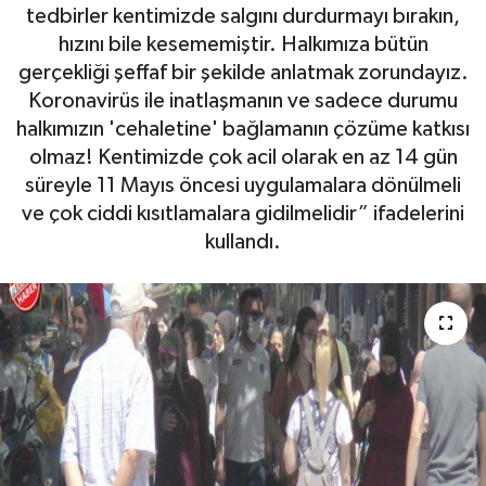
tedbirler kentimizde salgını durdurmayı bırakın,
Müzik
hızını bile kesememiştir. Halkımıza bütün
gerçekliği şeffaf bir şekilde anlatmak zorundayız.
Piyasa
Koronavirüs ile inatlaşmanın ve sadece durumu
halkımızın 'cehaletine' bağlamanın çözüme katkısı
Resmi İlanlar
olmaz! Kentimizde çok acil olarak en az 14 gün
süreyle 11 Mayıs öncesi uygulamalara dönülmeli
Sağlık
ve çok ciddi kısıtlamalara gidilmelidir” ifadelerini
kullandı.
Sinemalar
Siyaset
Spor
Teknoloji
Türkiye