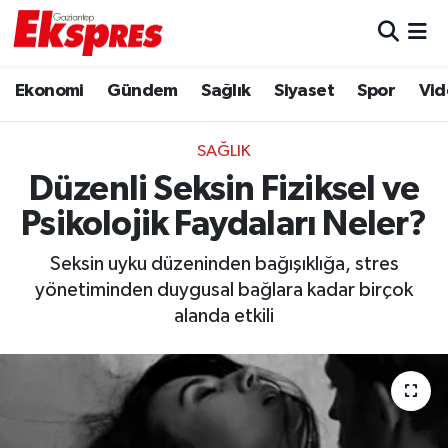
Eğitim
Hava Durumu
Ekonomi
Gündem
Sağlık
Siyaset
Spor
Vid
Ekonomi
Trafik Durumu
SAĞLIK
Gaziantep son dakika
Puan Durumu ve Fikstür
Düzenli Seksin Fiziksel ve
Psikolojik Faydaları Neler?
Genel
Tüm Manşetler
Seksin uyku düzeninden bağışıklığa, stres
Gündem
Son Dakika Haberleri
yönetiminden duygusal bağlara kadar birçok
alanda etkili
Haberler
Haber Arşivi
Kültür Sanat
Magazin