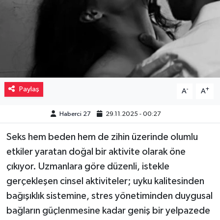
Müzik
Piyasa
Resmi İlanlar
Paylaş
-
+
A
A
Sağlık
Haberci 27
29.11.2025 - 00:27
Sinemalar
Seks hem beden hem de zihin üzerinde olumlu
Siyaset
etkiler yaratan doğal bir aktivite olarak öne
çıkıyor. Uzmanlara göre düzenli, istekle
Spor
gerçekleşen cinsel aktiviteler; uyku kalitesinden
Teknoloji
bağışıklık sistemine, stres yönetiminden duygusal
bağların güçlenmesine kadar geniş bir yelpazede
Türkiye