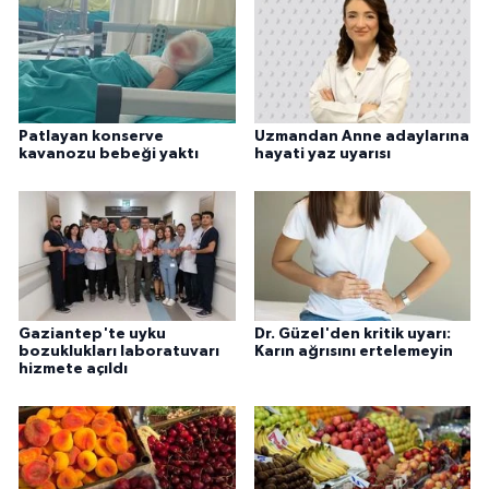
Patlayan konserve
Uzmandan Anne adaylarına
kavanozu bebeği yaktı
hayati yaz uyarısı
Gaziantep'te uyku
Dr. Güzel'den kritik uyarı:
bozuklukları laboratuvarı
Karın ağrısını ertelemeyin
hizmete açıldı