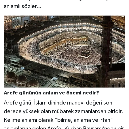
anlamlı sözler…
Video Haber
Yaşam
Yeme-İçme
Yemek
Arefe gününün anlam ve önemi nedir?
Arefe günü, İslam dininde manevi değeri son
derece yüksek olan mübarek zamanlardan biridir.
Kelime anlamı olarak “bilme, anlama ve irfan”
anlamlarına gelen Arefe, Kurban Bayramı’ndan bir