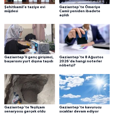
Şehitkamil’e taziye evi
Gaziantep’te Ömeriye
müjdesi
Camii yeniden ibadete
açıldı
Gaziantep’li genç girişimci,
Gaziantep'te 8 Ağustos
başarısını yurt dışına taşıdı
2026'da hangi noterler
nöbetçi?
Gaziantep’te Yeşilçam
Gaziantep'te kavurucu
senaryosu gerçek oldu
sıcaklar devam ediyor