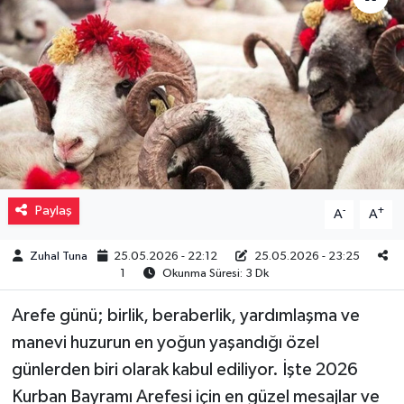
Müzik
Piyasa
Resmi İlanlar
Sağlık
Paylaş
-
+
A
A
Sinemalar
Zuhal Tuna
25.05.2026 - 22:12
25.05.2026 - 23:25
Siyaset
1
Okunma Süresi: 3 Dk
Spor
Arefe günü; birlik, beraberlik, yardımlaşma ve
manevi huzurun en yoğun yaşandığı özel
Teknoloji
günlerden biri olarak kabul ediliyor. İşte 2026
Kurban Bayramı Arefesi için en güzel mesajlar ve
Türkiye