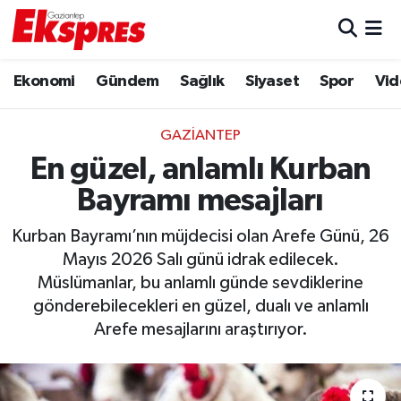
Eğitim
Hava Durumu
Ekonomi
Gündem
Sağlık
Siyaset
Spor
Vid
Ekonomi
Trafik Durumu
GAZIANTEP
Gaziantep son dakika
Puan Durumu ve Fikstür
En güzel, anlamlı Kurban
Bayramı mesajları
Genel
Tüm Manşetler
Kurban Bayramı’nın müjdecisi olan Arefe Günü, 26
Gündem
Son Dakika Haberleri
Mayıs 2026 Salı günü idrak edilecek.
Müslümanlar, bu anlamlı günde sevdiklerine
Haberler
Haber Arşivi
gönderebilecekleri en güzel, dualı ve anlamlı
Arefe mesajlarını araştırıyor.
Kültür Sanat
Magazin