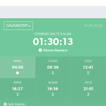
GAZİANTEP
10.08.2026
SONRAKI VAKTE KALAN
01:30:12
Güneş Namazı
İMSAK
GÜNEŞ
ÖĞLE
04:05
05:36
12:41
İKINDI
AKŞAM
YATSI
16:27
19:36
21:01
Aylık Vakitler