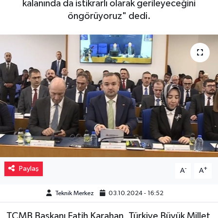
kalanında da istikrarlı olarak gerileyeceğini
öngörüyoruz" dedi.
Müzik
Piyasa
Resmi İlanlar
Sağlık
Sinemalar
Siyaset
Spor
Paylaş
-
+
A
A
Teknoloji
Teknik Merkez
03.10.2024 - 16:52
TCMB Başkanı Fatih Karahan, Türkiye Büyük Millet
Türkiye