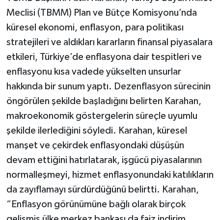
Meclisi (TBMM) Plan ve Bütçe Komisyonu’nda
Video Haber
küresel ekonomi, enflasyon, para politikası
stratejileri ve aldıkları kararların finansal piyasalara
Yaşam
etkileri, Türkiye’de enflasyona dair tespitleri ve
enflasyonu kısa vadede yükselten unsurlar
Yeme-İçme
hakkında bir sunum yaptı. Dezenflasyon sürecinin
Yemek
öngörülen şekilde başladığını belirten Karahan,
makroekonomik göstergelerin süreçle uyumlu
şekilde ilerlediğini söyledi. Karahan, küresel
manşet ve çekirdek enflasyondaki düşüşün
devam ettiğini hatırlatarak, işgücü piyasalarının
normalleşmeyi, hizmet enflasyonundaki katılıkların
da zayıflamayı sürdürdüğünü belirtti. Karahan,
“Enflasyon görünümüne bağlı olarak birçok
gelişmiş ülke merkez bankası da faiz indirim