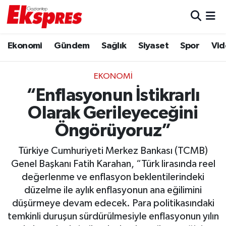
Eğitim
Hava Durumu
Ekonomi
Gündem
Sağlık
Siyaset
Spor
Vid
Ekonomi
Trafik Durumu
EKONOMI
Gaziantep son dakika
Puan Durumu ve Fikstür
“Enflasyonun İstikrarlı
Olarak Gerileyeceğini
Genel
Tüm Manşetler
Öngörüyoruz”
Gündem
Son Dakika Haberleri
Türkiye Cumhuriyeti Merkez Bankası (TCMB)
Genel Başkanı Fatih Karahan, “Türk lirasında reel
Haberler
Haber Arşivi
değerlenme ve enflasyon beklentilerindeki
düzelme ile aylık enflasyonun ana eğilimini
Kültür Sanat
düşürmeye devam edecek. Para politikasındaki
temkinli duruşun sürdürülmesiyle enflasyonun yılın
Magazin