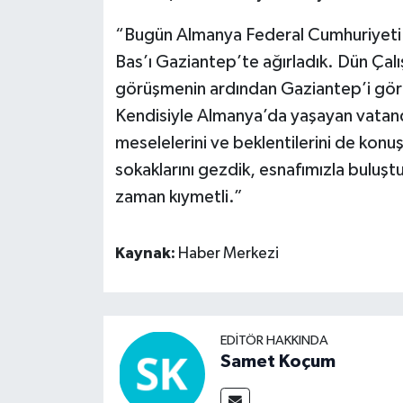
“Bugün Almanya Federal Cumhuriyeti Ç
Bas’ı Gaziantep’te ağırladık. Dün Çal
görüşmenin ardından Gaziantep’i görm
Kendisiyle Almanya’da yaşayan vatanda
meselelerini ve beklentilerini de konu
sokaklarını gezdik, esnafımızla buluş
zaman kıymetli.”
Kaynak:
Haber Merkezi
EDITÖR HAKKINDA
Samet Koçum