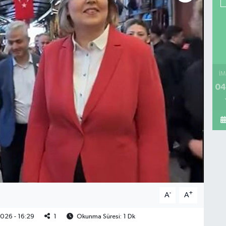
İM
04
-
+
A
A
026 - 16:29
1
Okunma Süresi: 1 Dk