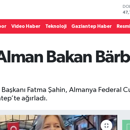
DO
47,
EU
55,
por
Video Haber
Teknoloji
Gaziantep Haber
Resmi
STE
64,
GRA
66
Alman Bakan Bärbe
BİS
13.
BIT
64.
 Başkanı Fatma Şahin, Almanya Federal Cu
tep’te ağırladı.