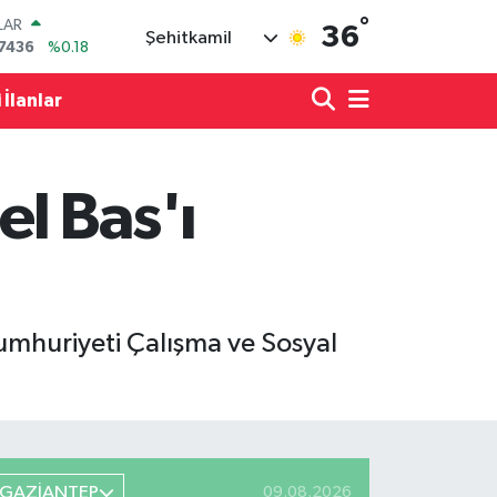
°
LAR
36
Şehitkamil
7436
%0.18
RO
2510
%0.32
 İlanlar
RLİN
4811
%0.38
M ALTIN
60.55
%0
l Bas'ı
T100
779
%-14
COIN
840,97
%-0.15
mhuriyeti Çalışma ve Sosyal
GAZİANTEP
09.08.2026