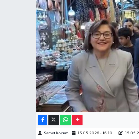
Müzik
Piyasa
Resmi İlanlar
Sağlık
Sinemalar
Siyaset
Spor
Teknoloji
Samet Koçum
15.05.2026 - 16:10
15.05.2
Türkiye