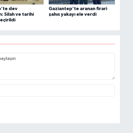
'te dev
Gaziantep'te aranan firari
 Silah ve tarihi
şahıs yakayı ele verdi
eçirildi