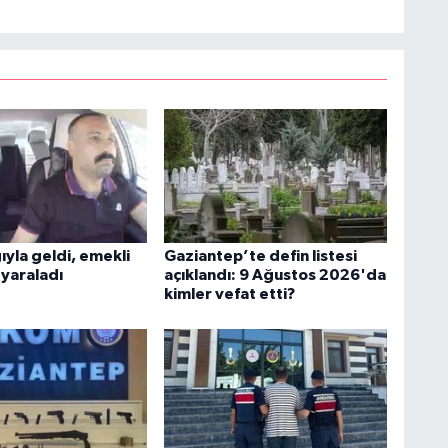
ğıyla geldi, emekli
Gaziantep’te defin listesi
r yaraladı
açıklandı: 9 Ağustos 2026'da
kimler vefat etti?