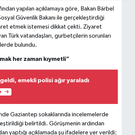
fından yapılan açıklamaya göre, Bakan Bärbel
osyal Güvenlik Bakanı ile gerçekleştirdiği
et etmek istemesi dikkat çekti. Ziyaret
n Türk vatandaşları, gurbetçilerin sorunları
elerde bulundu.
mak her zaman kıymetli”
 geldi, emekli polisi ağır yaraladı
e
nde Gaziantep sokaklarında incelemelerde
eştirildiği belirtildi. Görüşmenin ardından
n yaptığı açıklamada şu ifadelere yer verildi: