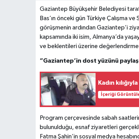
Gaziantep Büyükşehir Belediyesi tara
Video Haber
Bas’ın önceki gün Türkiye Çalışma ve S
görüşmenin ardından Gaziantep’i ziyar
Yaşam
kapsamında iki isim, Almanya’da yaşaya
ve beklentileri üzerine değerlendirm
Yeme-İçme
”Gaziantep’in dost yüzünü paylaş
Yemek
Kadın kılığıyla
İçeriği Görüntül
Program çerçevesinde sabah saatleri
bulunulduğu, esnaf ziyaretleri gerçekl
Fatma Şahin’in sosyal medya hesabında