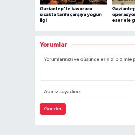
Gaziantep'te kavurucu
Gaziantep
sıcakta tarihi çarşıya yoğun
operasyon:
ilgi
eser ele g
Yorumlar
Gönder