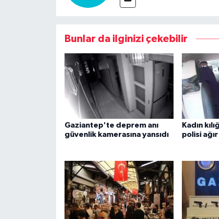
Bunlar da ilginizi çekebilir
Gaziantep'te deprem anı
Kadın kılı
güvenlik kamerasına yansıdı
polisi ağı