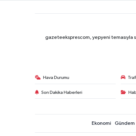
gazeteeksprescom, yepyeni temasıyla sizl
Hava Durumu
Tra
Son Dakika Haberleri
Hab
Ekonomi
Gündem