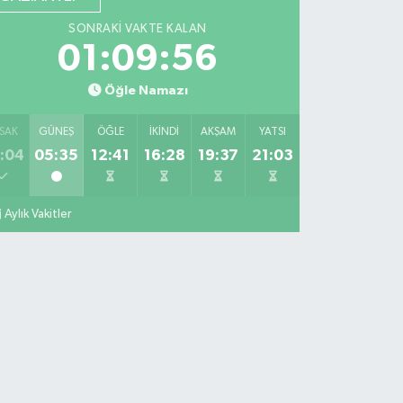
SONRAKI VAKTE KALAN
01:09:56
Öğle Namazı
SAK
GÜNEŞ
ÖĞLE
İKINDI
AKŞAM
YATSI
:04
05:35
12:41
16:28
19:37
21:03
Aylık Vakitler