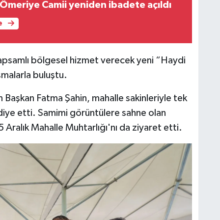
Ömeriye Camii yeniden ibadete açıldı
e
psamlı bölgesel hizmet verecek yeni “Haydi
şmalarla buluştu.
an Başkan Fatma Şahin, mahalle sakinleriyle tek
iye etti. Samimi görüntülere sahne olan
ralık Mahalle Muhtarlığı'nı da ziyaret etti.