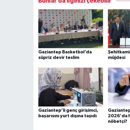
Bunlar da ilginizi çekebilir
Gaziantep Basketbol’da
Şehitkamil
süpriz devir teslim
müjdesi
Gaziantep’li genç girişimci,
Gaziantep
başarısını yurt dışına taşıdı
2026'da h
nöbetçi?