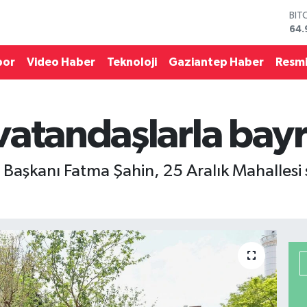
DO
47,
EU
55,
por
Video Haber
Teknoloji
Gaziantep Haber
Resmi
STE
64,
GRA
666
vatandaşlarla bayr
BİS
13.
BIT
64.
aşkanı Fatma Şahin, 25 Aralık Mahallesi s