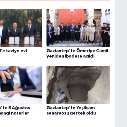
’e taziye evi
Gaziantep’te Ömeriye Camii
yeniden ibadete açıldı
'te 8 Ağustos
Gaziantep’te Yeşilçam
angi noterler
senaryosu gerçek oldu