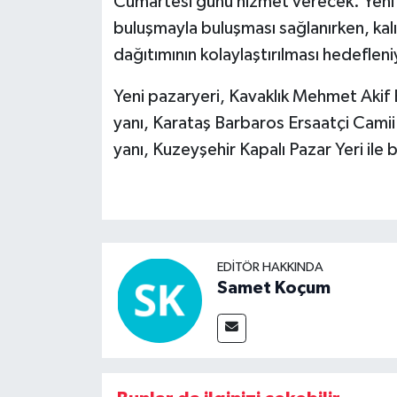
Cumartesi günü hizmet verecek. Yeni p
buluşmayla buluşması sağlanırken, kalıc
dağıtımının kolaylaştırılması hedefleni
Yeni pazaryeri, Kavaklık Mehmet Akif
yanı, Karataş Barbaros Ersaatçi Cami
yanı, Kuzeyşehir Kapalı Pazar Yeri ile
EDITÖR HAKKINDA
Samet Koçum