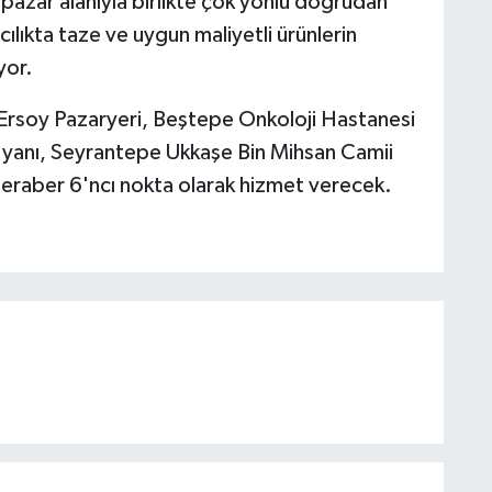
azar alanıyla birlikte çok yönlü doğrudan
ılıkta taze ve uygun maliyetli ürünlerin
yor.
 Ersoy Pazaryeri, Beştepe Onkoloji Hastanesi
i yanı, Seyrantepe Ukkaşe Bin Mihsan Camii
 beraber 6'ncı nokta olarak hizmet verecek.