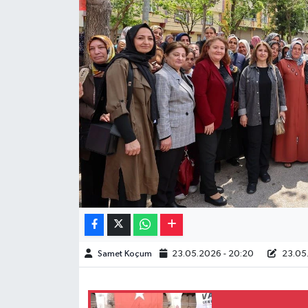
Müzik
Piyasa
Resmi İlanlar
Sağlık
Sinemalar
Siyaset
Spor
Samet Koçum
23.05.2026 - 20:20
23.05.
Teknoloji
Türkiye