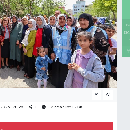
İM
04
-
+
A
A
2026 - 20:26
1
Okunma Süresi: 2 Dk