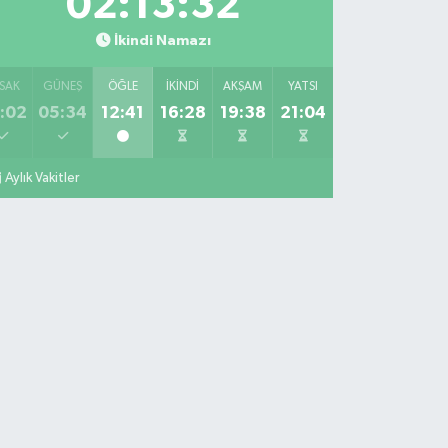
02:13:31
İkindi Namazı
SAK
GÜNEŞ
ÖĞLE
İKINDI
AKŞAM
YATSI
:02
05:34
12:41
16:28
19:38
21:04
Aylık Vakitler