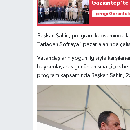
Gaziantep’te 
Video Haber
İçeriği Görüntül
Yaşam
Başkan Şahin, program kapsamında ka
Yeme-İçme
Tarladan Sofraya” pazar alanında çalı
Vatandaşların yoğun ilgisiyle karşılan
Yemek
bayramlaşarak günün anısına çiçek hed
program kapsamında Başkan Şahin, 25 A