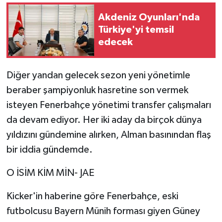
Akdeniz Oyunları'nda
Video Haber
Türkiye'yi temsil
edecek
Yaşam
Yeme-İçme
Diğer yandan gelecek sezon yeni yönetimle
beraber şampiyonluk hasretine son vermek
Yemek
isteyen Fenerbahçe yönetimi transfer çalışmaları
da devam ediyor. Her iki aday da birçok dünya
yıldızını gündemine alırken, Alman basınından flaş
bir iddia gündemde.
O İSİM KİM MİN- JAE
Kicker'in haberine göre Fenerbahçe, eski
futbolcusu Bayern Münih forması giyen Güney