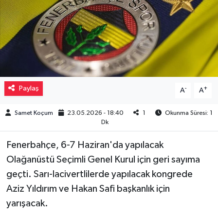
Müzik
Piyasa
Resmi İlanlar
Paylaş
-
+
A
A
Sağlık
Samet Koçum
23.05.2026 - 18:40
1
Okunma Süresi: 1
Sinemalar
Dk
Siyaset
Fenerbahçe, 6-7 Haziran'da yapılacak
Olağanüstü Seçimli Genel Kurul için geri sayıma
Spor
geçti
.
Sarı-lacivertlilerde yapılacak kongrede
Aziz Yıldırım ve Hakan Safi başkanlık için
Teknoloji
yarışacak.
Türkiye