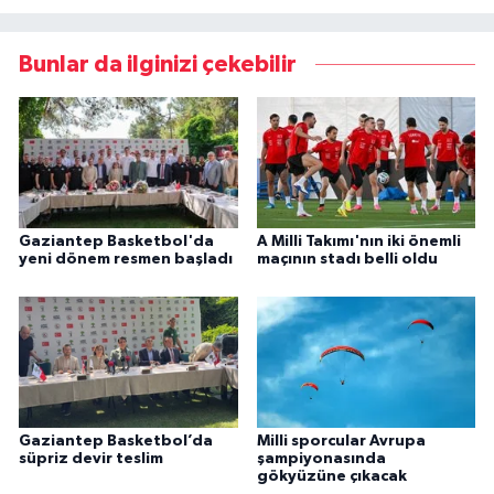
Bunlar da ilginizi çekebilir
Gaziantep Basketbol'da
A Milli Takımı'nın iki önemli
yeni dönem resmen başladı
maçının stadı belli oldu
Gaziantep Basketbol’da
Milli sporcular Avrupa
süpriz devir teslim
şampiyonasında
gökyüzüne çıkacak