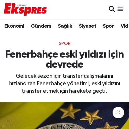
Eğitim
Hava Durumu
Ekonomi
Gündem
Sağlık
Siyaset
Spor
Vid
Ekonomi
Trafik Durumu
SPOR
Gaziantep son dakika
Puan Durumu ve Fikstür
Fenerbahçe eski yıldızı için
devrede
Genel
Tüm Manşetler
Gelecek sezon için transfer çalışmalarını
Gündem
Son Dakika Haberleri
hızlandıran Fenerbahçe yönetimi, eski yıldızını
transfer etmek için harekete geçti.
Haberler
Haber Arşivi
Kültür Sanat
Magazin