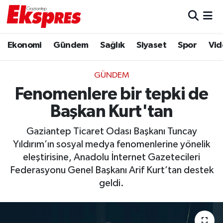
Eğitim
Hava Durumu
Ekonomi
Gündem
Sağlık
Siyaset
Spor
Vid
Ekonomi
Trafik Durumu
GÜNDEM
Gaziantep son dakika
Puan Durumu ve Fikstür
Fenomenlere bir tepki de
Başkan Kurt'tan
Genel
Tüm Manşetler
Gaziantep Ticaret Odası Başkanı Tuncay
Gündem
Son Dakika Haberleri
Yıldırım’ın sosyal medya fenomenlerine yönelik
eleştirisine, Anadolu İnternet Gazetecileri
Haberler
Haber Arşivi
Federasyonu Genel Başkanı Arif Kurt’tan destek
geldi.
Kültür Sanat
Magazin