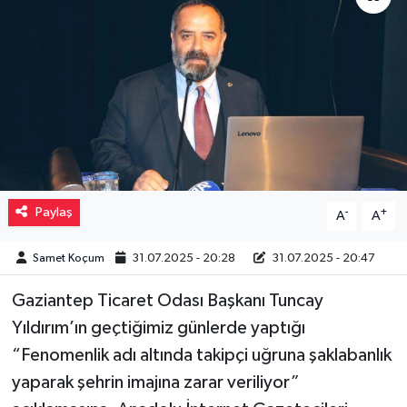
Müzik
Piyasa
Resmi İlanlar
Sağlık
Paylaş
-
+
A
A
Sinemalar
Samet Koçum
31.07.2025 - 20:28
31.07.2025 - 20:47
Siyaset
Gaziantep Ticaret Odası Başkanı Tuncay
Spor
Yıldırım’ın geçtiğimiz günlerde yaptığı
“Fenomenlik adı altında takipçi uğruna şaklabanlık
Teknoloji
yaparak şehrin imajına zarar veriliyor”
Türkiye