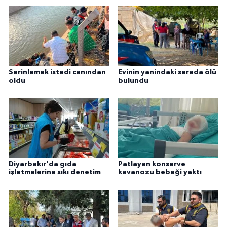
Serinlemek istedi canından
Evinin yanindaki serada ölü
oldu
bulundu
Diyarbakır'da gıda
Patlayan konserve
işletmelerine sıkı denetim
kavanozu bebeği yaktı