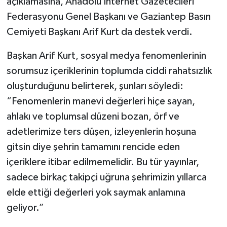
açıklamasına, Anadolu İnternet Gazetecileri
Federasyonu Genel Başkanı ve Gaziantep Basın
Video Haber
Cemiyeti Başkanı Arif Kurt da destek verdi.
Yaşam
Başkan Arif Kurt, sosyal medya fenomenlerinin
sorumsuz içeriklerinin toplumda ciddi rahatsızlık
Yeme-İçme
oluşturduğunu belirterek, şunları söyledi:
“Fenomenlerin manevi değerleri hiçe sayan,
Yemek
ahlakı ve toplumsal düzeni bozan, örf ve
adetlerimize ters düşen, izleyenlerin hoşuna
gitsin diye şehrin tamamını rencide eden
içeriklere itibar edilmemelidir. Bu tür yayınlar,
sadece birkaç takipçi uğruna şehrimizin yıllarca
elde ettiği değerleri yok saymak anlamına
geliyor.”