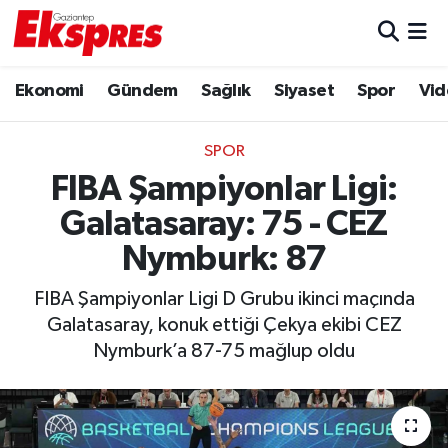
Eğitim
Hava Durumu
Ekonomi
Gündem
Sağlık
Siyaset
Spor
Vid
Ekonomi
Trafik Durumu
SPOR
Gaziantep son dakika
Puan Durumu ve Fikstür
FIBA Şampiyonlar Ligi:
Galatasaray: 75 - CEZ
Genel
Tüm Manşetler
Nymburk: 87
Gündem
Son Dakika Haberleri
FIBA Şampiyonlar Ligi D Grubu ikinci maçında
Galatasaray, konuk ettiği Çekya ekibi CEZ
Haberler
Haber Arşivi
Nymburk’a 87-75 mağlup oldu
Kültür Sanat
Magazin