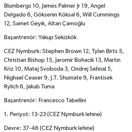
Blumbergs 10, James Palmer Jr 19, Angel
Video Haber
Delgado 6, Göksenin Köksal 6, Will Cummings
12, Samet Geyik, Altan Çamoğlu
Yaşam
Başantrenör: Yakup Sekizkök
Yeme-İçme
CEZ Nymburk: Stephen Brown 12, Tylan Birts 5,
Yemek
Christian Bishop 15, Jaromir Bohacik 13, Martin
Kriz 10, Matej Svoboda 3, Ondrej Sehnal 5,
Nighael Ceaser 9, J.T. Shumate 9, Frantisek
Rylich 6, Jakub Tuma
Başantrenör: Francesco Tabellini
1. Periyot: 13-23 (CEZ Nymburk lehine)
Devre: 37-46 (CEZ Nymburk lehine)