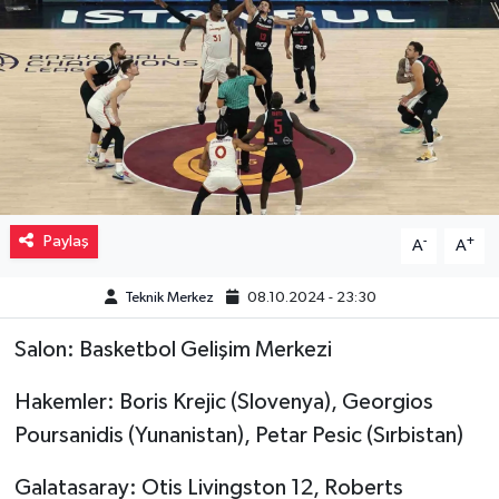
Müzik
Piyasa
Resmi İlanlar
Sağlık
Paylaş
-
+
A
A
Sinemalar
Teknik Merkez
08.10.2024 - 23:30
Siyaset
Salon: Basketbol Gelişim Merkezi
Spor
Hakemler: Boris Krejic (Slovenya), Georgios
Poursanidis (Yunanistan), Petar Pesic (Sırbistan)
Teknoloji
Galatasaray: Otis Livingston 12, Roberts
Türkiye