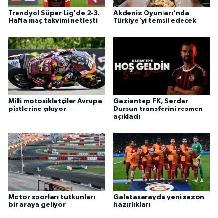
Trendyol Süper Lig'de 2-3.
Akdeniz Oyunları'nda
Hafta maç takvimi netleşti
Türkiye'yi temsil edecek
Milli motosikletçiler Avrupa
Gaziantep FK, Serdar
pistlerine çıkıyor
Dursun transferini resmen
açıkladı
Motor sporları tutkunları
Galatasarayda yeni sezon
bir araya geliyor
hazırlıkları