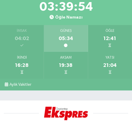
03:39:53
Öğle Namazı
İMSAK
GÜNEŞ
ÖĞLE
04:02
05:34
12:41
İKINDI
AKŞAM
YATSI
16:28
19:38
21:04
Aylık Vakitler