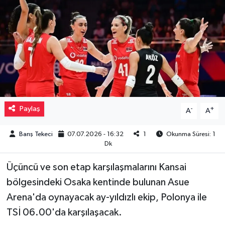
Müzik
Piyasa
Resmi İlanlar
Sağlık
Paylaş
-
+
A
A
Sinemalar
Barış Tekeci
07.07.2026 - 16:32
1
Okunma Süresi: 1
Dk
Siyaset
Üçüncü ve son etap karşılaşmalarını Kansai
Spor
bölgesindeki Osaka kentinde bulunan Asue
Arena'da oynayacak ay-yıldızlı ekip, Polonya ile
Teknoloji
TSİ 06.00'da karşılaşacak.
Türkiye