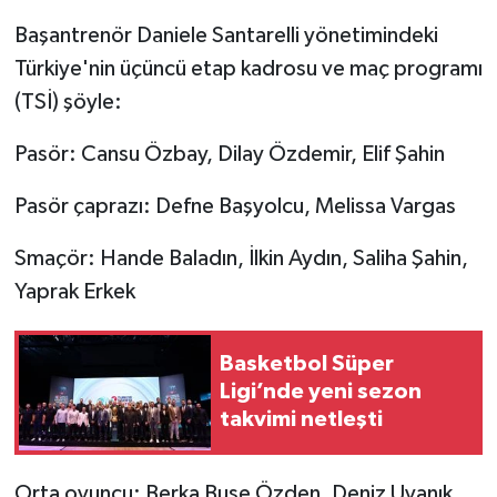
Başantrenör Daniele Santarelli yönetimindeki
Türkiye'nin üçüncü etap kadrosu ve maç programı
(TSİ) şöyle:
Pasör: Cansu Özbay, Dilay Özdemir, Elif Şahin
Pasör çaprazı: Defne Başyolcu, Melissa Vargas
Smaçör: Hande Baladın, İlkin Aydın, Saliha Şahin,
Yaprak Erkek
Basketbol Süper
Ligi’nde yeni sezon
takvimi netleşti
Orta oyuncu: Berka Buse Özden, Deniz Uyanık,