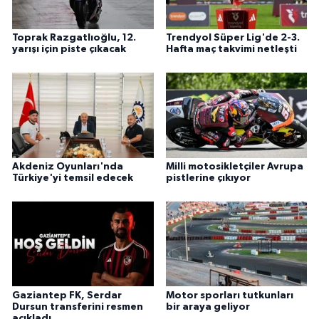
Toprak Razgatlıoğlu, 12.
Trendyol Süper Lig'de 2-3.
yarışı için piste çıkacak
Hafta maç takvimi netleşti
Akdeniz Oyunları'nda
Milli motosikletçiler Avrupa
Türkiye'yi temsil edecek
pistlerine çıkıyor
Gaziantep FK, Serdar
Motor sporları tutkunları
Dursun transferini resmen
bir araya geliyor
açıkladı