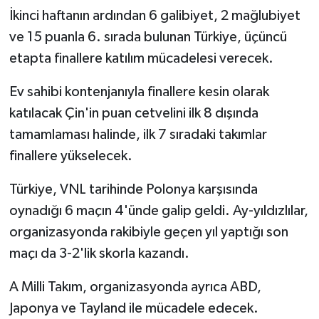
İkinci haftanın ardından 6 galibiyet, 2 mağlubiyet
Video Haber
ve 15 puanla 6. sırada bulunan Türkiye, üçüncü
etapta finallere katılım mücadelesi verecek.
Yaşam
Ev sahibi kontenjanıyla finallere kesin olarak
Yeme-İçme
katılacak Çin'in puan cetvelini ilk 8 dışında
tamamlaması halinde, ilk 7 sıradaki takımlar
Yemek
finallere yükselecek.
Türkiye, VNL tarihinde Polonya karşısında
oynadığı 6 maçın 4'ünde galip geldi. Ay-yıldızlılar,
organizasyonda rakibiyle geçen yıl yaptığı son
maçı da 3-2'lik skorla kazandı.
A Milli Takım, organizasyonda ayrıca ABD,
Japonya ve Tayland ile mücadele edecek.