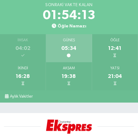
SONRAKI VAKTE KALAN
01:54:12
Öğle Namazı
İMSAK
GÜNEŞ
ÖĞLE
04:02
05:34
12:41
İKINDI
AKŞAM
YATSI
16:28
19:38
21:04
Aylık Vakitler