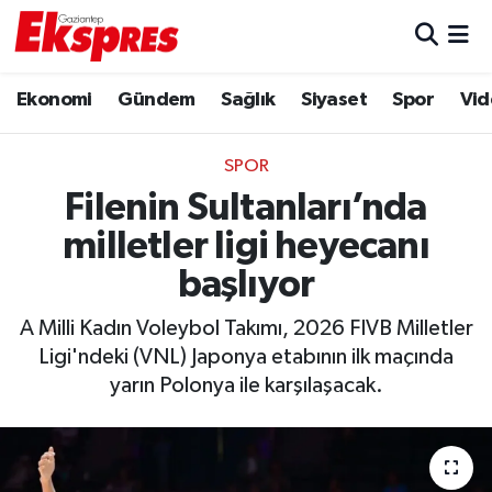
Eğitim
Hava Durumu
Ekonomi
Gündem
Sağlık
Siyaset
Spor
Vid
Ekonomi
Trafik Durumu
SPOR
Gaziantep son dakika
Puan Durumu ve Fikstür
Filenin Sultanları’nda
milletler ligi heyecanı
Genel
Tüm Manşetler
başlıyor
Gündem
Son Dakika Haberleri
A Milli Kadın Voleybol Takımı, 2026 FIVB Milletler
Ligi'ndeki (VNL) Japonya etabının ilk maçında
Haberler
Haber Arşivi
yarın Polonya ile karşılaşacak.
Kültür Sanat
Magazin