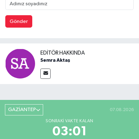
Gönder
EDITÖR HAKKINDA
Semra Aktaş
GAZİANTEP
07.08.2026
SONRAKI VAKTE KALAN
03:00
Akşam Namazı