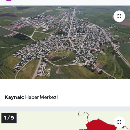
Müzik
Piyasa
Resmi İlanlar
Sağlık
Sinemalar
Siyaset
Kaynak:
Haber Merkezi
Spor
Teknoloji
1 / 9
Türkiye