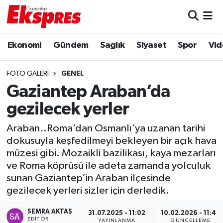
Eğitim
Hava Durumu
Ekonomi
Gündem
Sağlık
Siyaset
Spor
Vid
Ekonomi
Trafik Durumu
FOTO GALERI
GENEL
Gaziantep Araban’da
Gaziantep son dakika
Puan Durumu ve Fikstür
gezilecek yerler
Genel
Tüm Manşetler
Araban..Roma’dan Osmanlı’ya uzanan tarihi
Gündem
Son Dakika Haberleri
dokusuyla keşfedilmeyi bekleyen bir açık hava
müzesi gibi. Mozaikli bazilikası, kaya mezarları
ve Roma köprüsü ile adeta zamanda yolculuk
Haberler
Haber Arşivi
sunan Gaziantep’in Araban ilçesinde
gezilecek yerleri sizler için derledik.
Kültür Sanat
SEMRA AKTAŞ
31.07.2025 - 11:02
10.02.2026 - 11:47
Magazin
EDITÖR
YAYINLANMA
GÜNCELLEME