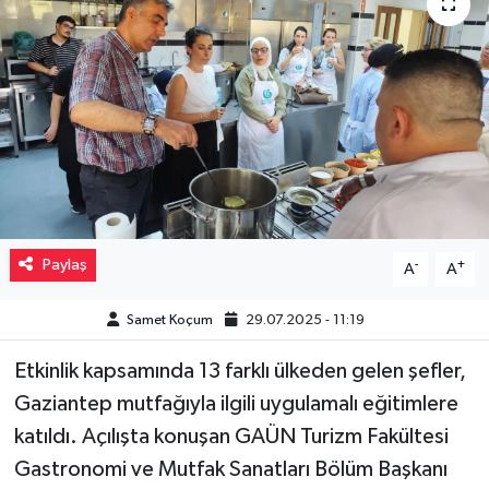
Müzik
Piyasa
Resmi İlanlar
Sağlık
Sinemalar
Paylaş
-
+
A
A
Siyaset
Samet Koçum
29.07.2025 - 11:19
Etkinlik kapsamında 13 farklı ülkeden gelen şefler,
Spor
Gaziantep mutfağıyla ilgili uygulamalı eğitimlere
Teknoloji
katıldı. Açılışta konuşan GAÜN Turizm Fakültesi
Gastronomi ve Mutfak Sanatları Bölüm Başkanı
Türkiye