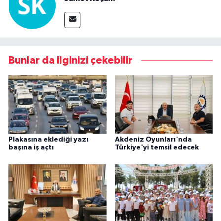
Bunlar da ilginizi çekebilir
Plakasına eklediği yazı
Akdeniz Oyunları'nda
başına iş açtı
Türkiye'yi temsil edecek