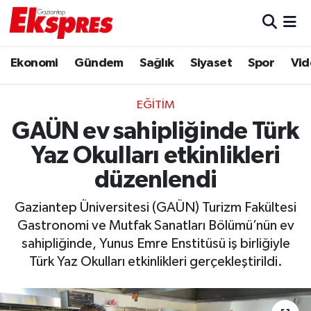
Eğitim
Hava Durumu
Ekonomi
Gündem
Sağlık
Siyaset
Spor
Vid
Ekonomi
Trafik Durumu
EĞITIM
Gaziantep son dakika
Puan Durumu ve Fikstür
GAÜN ev sahipliğinde Türk
Yaz Okulları etkinlikleri
Genel
Tüm Manşetler
düzenlendi
Gündem
Son Dakika Haberleri
Gaziantep Üniversitesi (GAÜN) Turizm Fakültesi
Gastronomi ve Mutfak Sanatları Bölümü’nün ev
Haberler
Haber Arşivi
sahipliğinde, Yunus Emre Enstitüsü iş birliğiyle
Türk Yaz Okulları etkinlikleri gerçekleştirildi.
Kültür Sanat
Magazin