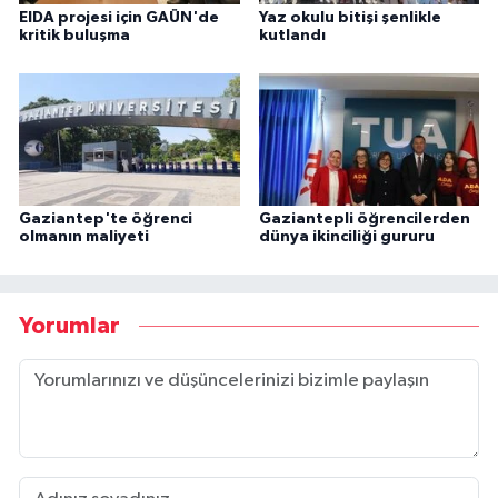
EIDA projesi için GAÜN'de
Yaz okulu bitişi şenlikle
kritik buluşma
kutlandı
Gaziantep'te öğrenci
Gaziantepli öğrencilerden
olmanın maliyeti
dünya ikinciliği gururu
Yorumlar