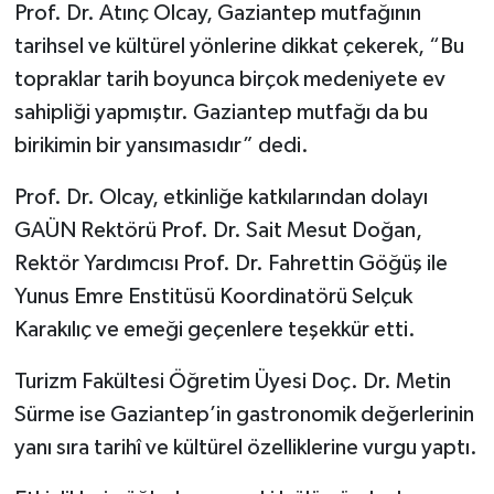
Prof. Dr. Atınç Olcay, Gaziantep mutfağının
tarihsel ve kültürel yönlerine dikkat çekerek, “Bu
Video Haber
topraklar tarih boyunca birçok medeniyete ev
Yaşam
sahipliği yapmıştır. Gaziantep mutfağı da bu
birikimin bir yansımasıdır” dedi.
Yeme-İçme
Prof. Dr. Olcay, etkinliğe katkılarından dolayı
Yemek
GAÜN Rektörü Prof. Dr. Sait Mesut Doğan,
Rektör Yardımcısı Prof. Dr. Fahrettin Göğüş ile
Yunus Emre Enstitüsü Koordinatörü Selçuk
Karakılıç ve emeği geçenlere teşekkür etti.
Turizm Fakültesi Öğretim Üyesi Doç. Dr. Metin
Sürme ise Gaziantep’in gastronomik değerlerinin
yanı sıra tarihî ve kültürel özelliklerine vurgu yaptı.