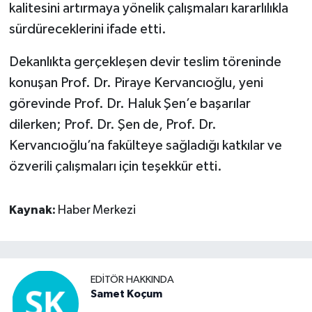
kalitesini artırmaya yönelik çalışmaları kararlılıkla
sürdüreceklerini ifade etti.
Video Haber
Dekanlıkta gerçekleşen devir teslim töreninde
Yaşam
konuşan Prof. Dr. Piraye Kervancıoğlu, yeni
görevinde Prof. Dr. Haluk Şen’e başarılar
Yeme-İçme
dilerken; Prof. Dr. Şen de, Prof. Dr.
Yemek
Kervancıoğlu’na fakülteye sağladığı katkılar ve
özverili çalışmaları için teşekkür etti.
Kaynak:
Haber Merkezi
EDITÖR HAKKINDA
Samet Koçum