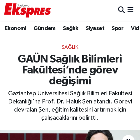
Eğitim
Hava Durumu
Ekonomi
Gündem
Sağlık
Siyaset
Spor
Vid
Ekonomi
Trafik Durumu
SAĞLIK
Gaziantep son dakika
Puan Durumu ve Fikstür
GAÜN Sağlık Bilimleri
Fakültesi’nde görev
Genel
Tüm Manşetler
değişimi
Gündem
Son Dakika Haberleri
Gaziantep Üniversitesi Sağlık Bilimleri Fakültesi
Dekanlığı'na Prof. Dr. Haluk Şen atandı. Görevi
Haberler
Haber Arşivi
devralan Şen, eğitim kalitesini artırmak için
çalışacaklarını belirtti.
Kültür Sanat
Magazin