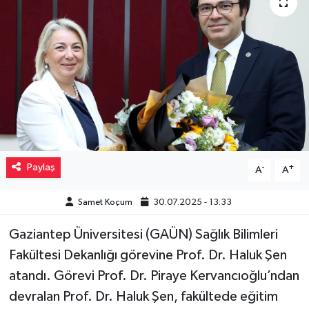
Müzik
Piyasa
Resmi İlanlar
Sağlık
Sinemalar
Paylaş
-
+
A
A
Siyaset
Samet Koçum
30.07.2025 - 13:33
Gaziantep Üniversitesi (GAÜN) Sağlık Bilimleri
Spor
Fakültesi Dekanlığı görevine Prof. Dr. Haluk Şen
Teknoloji
atandı. Görevi Prof. Dr. Piraye Kervancıoğlu’ndan
devralan Prof. Dr. Haluk Şen, fakültede eğitim
Türkiye