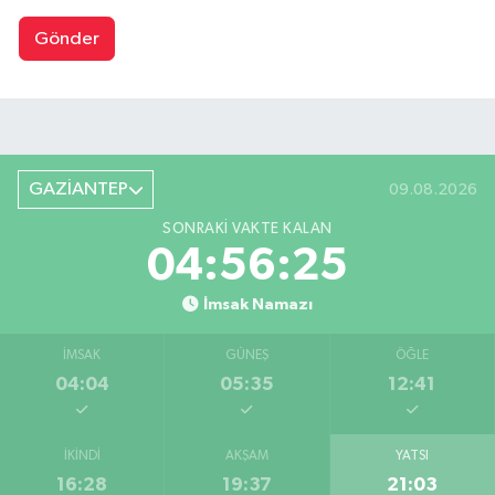
Gönder
GAZİANTEP
09.08.2026
SONRAKI VAKTE KALAN
04:56:24
İmsak Namazı
İMSAK
GÜNEŞ
ÖĞLE
04:04
05:35
12:41
İKINDI
AKŞAM
YATSI
16:28
19:37
21:03