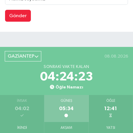
Gönder
GAZİANTEP
08.08.2026
SONRAKI VAKTE KALAN
04:24:22
Öğle Namazı
İMSAK
GÜNEŞ
ÖĞLE
04:02
05:34
12:41
İKINDI
AKŞAM
YATSI