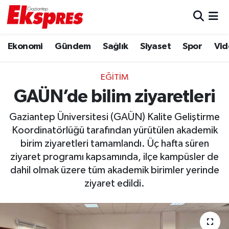
Eğitim
Hava Durumu
Ekonomi
Gündem
Sağlık
Siyaset
Spor
Vid
Ekonomi
Trafik Durumu
EĞITIM
Gaziantep son dakika
Puan Durumu ve Fikstür
GAÜN’de bilim ziyaretleri
Gaziantep Üniversitesi (GAÜN) Kalite Geliştirme
Genel
Tüm Manşetler
Koordinatörlüğü tarafından yürütülen akademik
birim ziyaretleri tamamlandı. Üç hafta süren
Gündem
Son Dakika Haberleri
ziyaret programı kapsamında, ilçe kampüsler de
Haberler
Haber Arşivi
dahil olmak üzere tüm akademik birimler yerinde
ziyaret edildi.
Kültür Sanat
Magazin