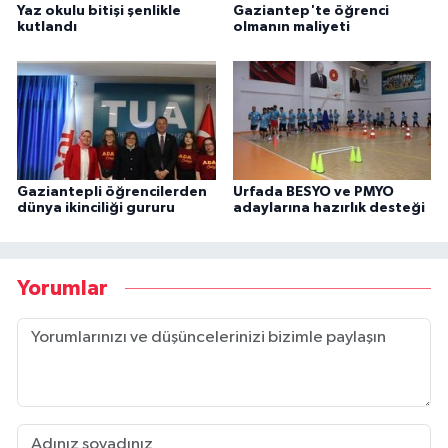
Yaz okulu bitişi şenlikle
Gaziantep'te öğrenci
kutlandı
olmanın maliyeti
Gaziantepli öğrencilerden
Urfada BESYO ve PMYO
dünya ikinciliği gururu
adaylarına hazırlık desteği
Yorumlar