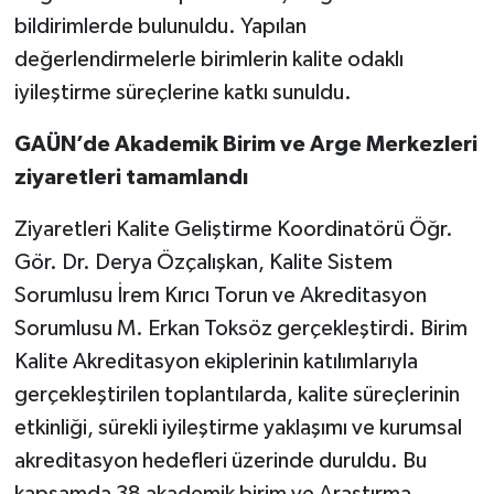
bildirimlerde bulunuldu. Yapılan
Video Haber
değerlendirmelerle birimlerin kalite odaklı
iyileştirme süreçlerine katkı sunuldu.
Yaşam
GAÜN’de Akademik Birim ve Arge Merkezleri
Yeme-İçme
ziyaretleri tamamlandı
Yemek
Ziyaretleri Kalite Geliştirme Koordinatörü Öğr.
Gör. Dr. Derya Özçalışkan, Kalite Sistem
Sorumlusu İrem Kırıcı Torun ve Akreditasyon
Sorumlusu M. Erkan Toksöz gerçekleştirdi. Birim
Kalite Akreditasyon ekiplerinin katılımlarıyla
gerçekleştirilen toplantılarda, kalite süreçlerinin
etkinliği, sürekli iyileştirme yaklaşımı ve kurumsal
akreditasyon hedefleri üzerinde duruldu. Bu
kapsamda 38 akademik birim ve Araştırma