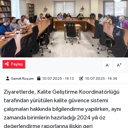
Müzik
Piyasa
Resmi İlanlar
Sağlık
Paylaş
-
+
A
A
Sinemalar
Samet Koçum
10.07.2025 - 14:13
10.07.2025 - 14:34
Siyaset
Ziyaretlerde, Kalite Geliştirme Koordinatörlüğü
Spor
tarafından yürütülen kalite güvence sistemi
çalışmaları hakkında bilgilendirme yapılırken, aynı
Teknoloji
zamanda birimlerin hazırladığı 2024 yılı öz
değerlendirme raporlarına ilişkin geri
Türkiye