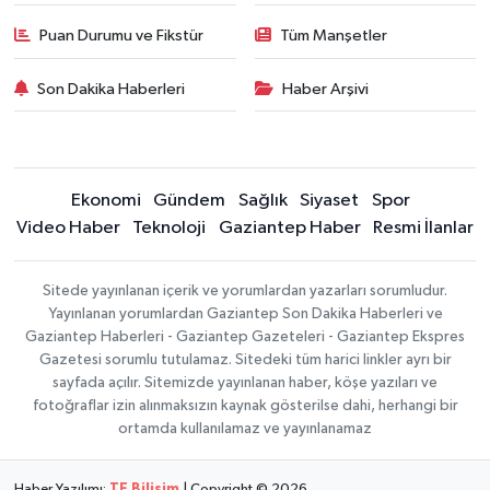
Puan Durumu ve Fikstür
Tüm Manşetler
Son Dakika Haberleri
Haber Arşivi
Ekonomi
Gündem
Sağlık
Siyaset
Spor
Video Haber
Teknoloji
Gaziantep Haber
Resmi İlanlar
Sitede yayınlanan içerik ve yorumlardan yazarları sorumludur.
Yayınlanan yorumlardan Gaziantep Son Dakika Haberleri ve
Gaziantep Haberleri - Gaziantep Gazeteleri - Gaziantep Ekspres
Gazetesi sorumlu tutulamaz. Sitedeki tüm harici linkler ayrı bir
sayfada açılır. Sitemizde yayınlanan haber, köşe yazıları ve
fotoğraflar izin alınmaksızın kaynak gösterilse dahi, herhangi bir
ortamda kullanılamaz ve yayınlanamaz
Haber Yazılımı:
TE Bilişim
| Copyright © 2026