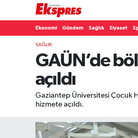
Eğitim
Hava Durumu
Ekonomi
Gündem
Sağlık
Siyaset
S
Ekonomi
Trafik Durumu
SAĞLIK
GAÜN’de bölge
Gaziantep son dakika
Puan Durumu ve Fikstür
Genel
Tüm Manşetler
açıldı
Gündem
Son Dakika Haberleri
Gaziantep Üniversitesi Çocuk Ha
Haberler
Haber Arşivi
hizmete açıldı.
Kültür Sanat
Magazin