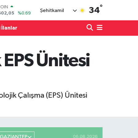
°
LAR
34
Şehitkamil
5986
%0.06
RO
0700
%0.1
 İlanlar
RLİN
2438
%0.21
M ALTIN
3.94
%0.32
 EPS Ünitesi
T100
768
%48
COIN
602,05
%0.69
lojik Çalışma (EPS) Ünitesi
GAZİANTEP
06.08.2026