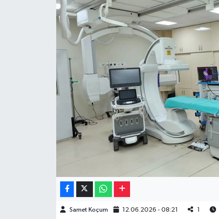
Müzik
Piyasa
Resmi İlanlar
Sağlık
Sinemalar
Siyaset
Spor
Teknoloji
Samet Koçum
12.06.2026 - 08:21
1
Türkiye