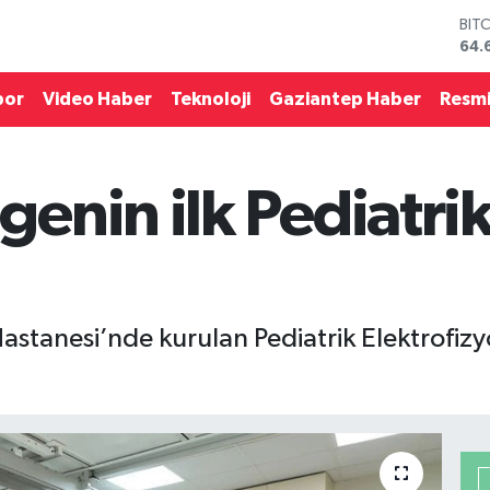
DO
47,
EU
55,
por
Video Haber
Teknoloji
Gaziantep Haber
Resmi
STE
64,
GRA
651
nin ilk Pediatrik
BİS
13.
BIT
64.
stanesi’nde kurulan Pediatrik Elektrofizyo