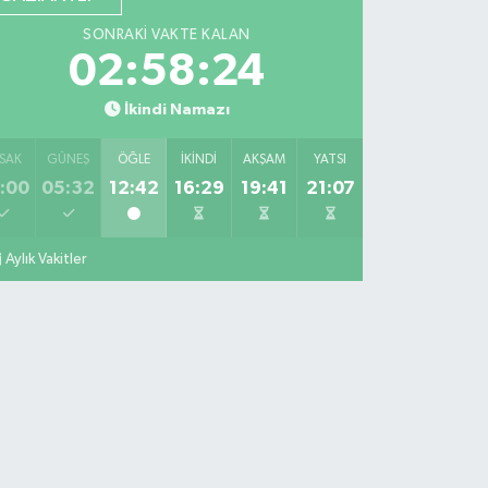
SONRAKI VAKTE KALAN
02:58:22
İkindi Namazı
SAK
GÜNEŞ
ÖĞLE
İKINDI
AKŞAM
YATSI
:00
05:32
12:42
16:29
19:41
21:07
Aylık Vakitler