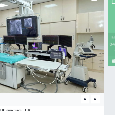
İM
04
-
+
A
A
Okunma Süresi: 3 Dk