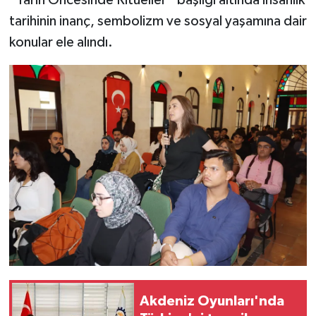
tarihinin inanç, sembolizm ve sosyal yaşamına dair
Video Haber
konular ele alındı.
Yaşam
Yeme-İçme
Yemek
Akdeniz Oyunları'nda