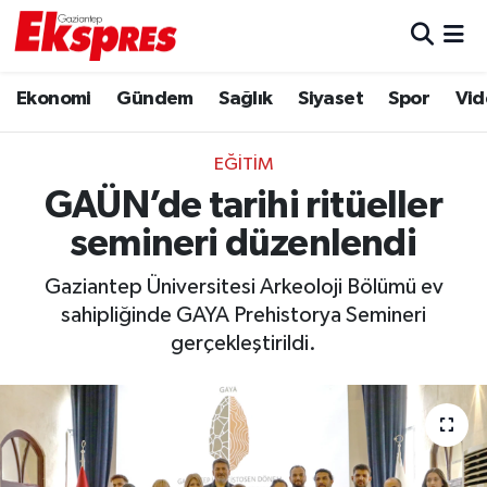
Eğitim
Hava Durumu
Ekonomi
Gündem
Sağlık
Siyaset
Spor
Vid
Ekonomi
Trafik Durumu
EĞITIM
Gaziantep son dakika
Puan Durumu ve Fikstür
GAÜN’de tarihi ritüeller
semineri düzenlendi
Genel
Tüm Manşetler
Gaziantep Üniversitesi Arkeoloji Bölümü ev
Gündem
Son Dakika Haberleri
sahipliğinde GAYA Prehistorya Semineri
gerçekleştirildi.
Haberler
Haber Arşivi
Kültür Sanat
Magazin