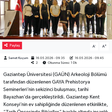
Müzik
Piyasa
Resmi İlanlar
Paylaş
-
+
A
A
Sağlık
Samet Koçum
16.05.2026 - 09:35
16.05.2026 - 09:45
Sinemalar
2
Okunma Süresi: 1 Dk
Siyaset
Gaziantep Üniversitesi (GAÜN) Arkeoloji Bölümü
tarafından düzenlenen GAYA Prehistorya
Spor
Seminerleri’nin sekizinci buluşması, tarihi
Bayazhan’da gerçekleştirildi. Gaziantep Kent
Teknoloji
Konseyi’nin ev sahipliğinde düzenlenen etkinlikte,
Türkiye
“Tarih Öncesinde Ritüeller” başlığı altında insanlık