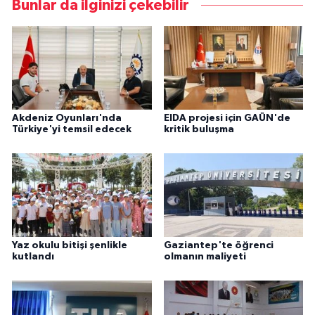
Bunlar da ilginizi çekebilir
Akdeniz Oyunları'nda
EIDA projesi için GAÜN'de
Türkiye'yi temsil edecek
kritik buluşma
Yaz okulu bitişi şenlikle
Gaziantep'te öğrenci
kutlandı
olmanın maliyeti