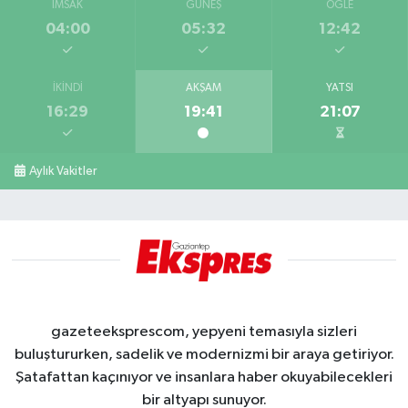
İMSAK
GÜNEŞ
ÖĞLE
04:00
05:32
12:42
İKINDI
AKŞAM
YATSI
16:29
19:41
21:07
Aylık Vakitler
gazeteeksprescom, yepyeni temasıyla sizleri
buluştururken, sadelik ve modernizmi bir araya getiriyor.
Şatafattan kaçınıyor ve insanlara haber okuyabilecekleri
bir altyapı sunuyor.