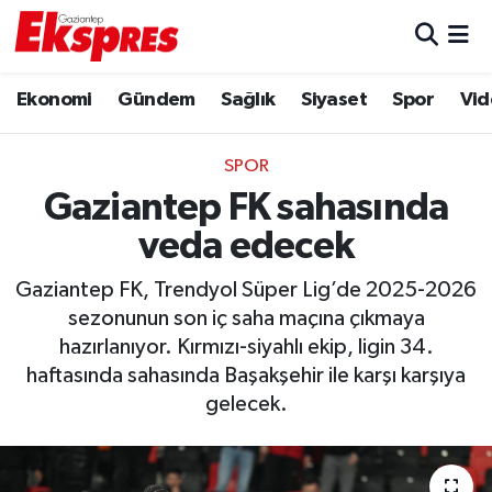
Eğitim
Hava Durumu
Ekonomi
Gündem
Sağlık
Siyaset
Spor
Vid
Ekonomi
Trafik Durumu
SPOR
Gaziantep son dakika
Puan Durumu ve Fikstür
Gaziantep FK sahasında
veda edecek
Genel
Tüm Manşetler
Gaziantep FK, Trendyol Süper Lig’de 2025-2026
Gündem
Son Dakika Haberleri
sezonunun son iç saha maçına çıkmaya
hazırlanıyor. Kırmızı-siyahlı ekip, ligin 34.
Haberler
Haber Arşivi
haftasında sahasında Başakşehir ile karşı karşıya
gelecek.
Kültür Sanat
Magazin