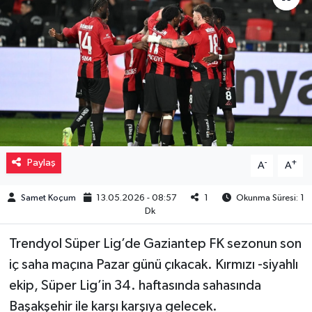
Müzik
Piyasa
Resmi İlanlar
Sağlık
Paylaş
-
+
A
A
Sinemalar
Samet Koçum
13.05.2026 - 08:57
1
Okunma Süresi: 1
Siyaset
Dk
Spor
Trendyol Süper Lig’de Gaziantep FK sezonun son
iç saha maçına Pazar günü çıkacak. Kırmızı -siyahlı
Teknoloji
ekip, Süper Lig’in 34. haftasında sahasında
Başakşehir ile karşı karşıya gelecek.
Türkiye