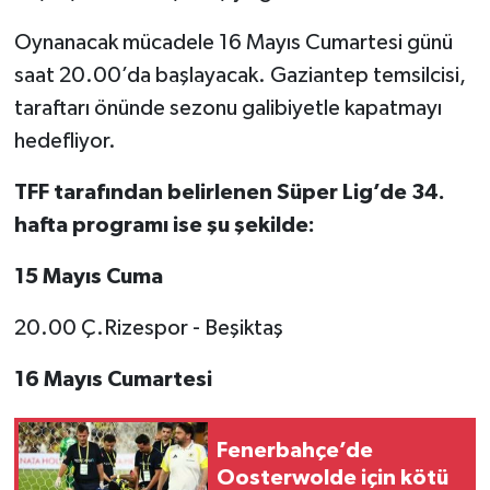
Oynanacak mücadele 16 Mayıs Cumartesi günü
Video Haber
saat 20.00’da başlayacak. Gaziantep temsilcisi,
taraftarı önünde sezonu galibiyetle kapatmayı
Yaşam
hedefliyor.
Yeme-İçme
TFF tarafından belirlenen Süper Lig’de 34.
Yemek
hafta programı ise şu şekilde:
15 Mayıs Cuma
20.00 Ç.Rizespor - Beşiktaş
16 Mayıs Cumartesi
Fenerbahçe’de
Oosterwolde için kötü