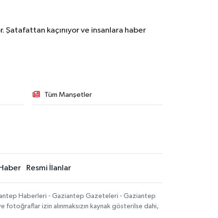
. Şatafattan kaçınıyor ve insanlara haber
Tüm Manşetler
Haber
Resmi İlanlar
iantep Haberleri - Gaziantep Gazeteleri - Gaziantep
ve fotoğraflar izin alınmaksızın kaynak gösterilse dahi,