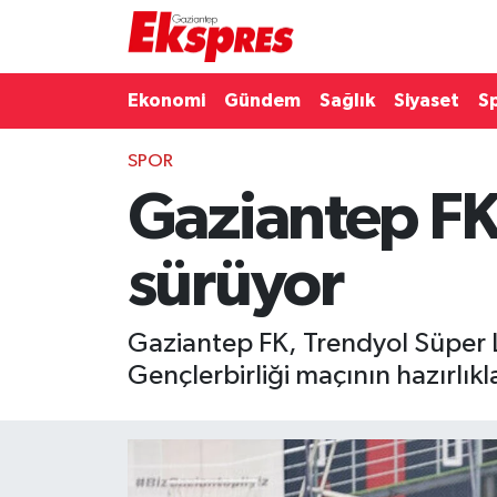
Eğitim
Hava Durumu
Ekonomi
Gündem
Sağlık
Siyaset
S
Ekonomi
Trafik Durumu
SPOR
Gaziantep FK'
Gaziantep son dakika
Puan Durumu ve Fikstür
Genel
Tüm Manşetler
sürüyor
Gündem
Son Dakika Haberleri
Gaziantep FK, Trendyol Süper 
Haberler
Haber Arşivi
Gençlerbirliği maçının hazırlıkl
Kültür Sanat
Magazin