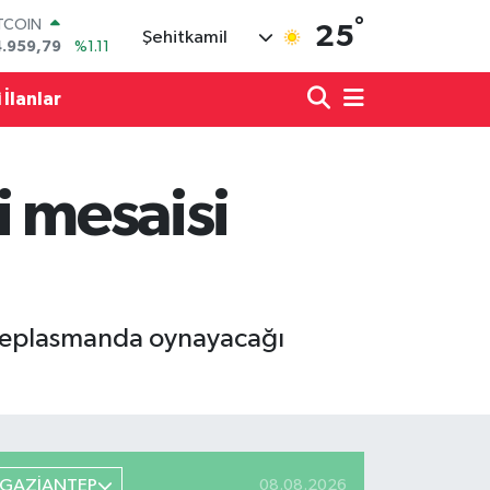
°
ITCOIN
25
Şehitkamil
4.959,79
%1.11
OLAR
7,7436
%0.18
 İlanlar
URO
5,2510
%0.32
ERLİN
,4811
%0.38
i mesaisi
RAM ALTIN
660.55
%0.03
ST100
.779
%-14
 deplasmanda oynayacağı
GAZİANTEP
08.08.2026