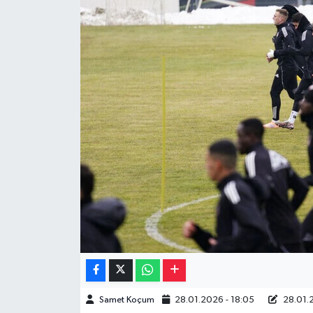
Müzik
Piyasa
Resmi İlanlar
Sağlık
Sinemalar
Siyaset
Spor
Teknoloji
Samet Koçum
28.01.2026 - 18:05
28.01.2
Türkiye