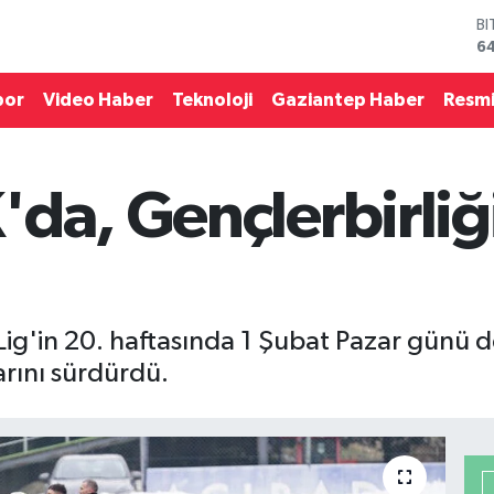
B
6
D
4
por
Video Haber
Teknoloji
Gaziantep Haber
Resmi
E
5
ST
64
da, Gençlerbirliğ
G
6
Bİ
13
Lig'in 20. haftasında 1 Şubat Pazar günü
arını sürdürdü.