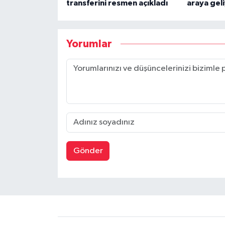
transferini resmen açıkladı
araya gel
Yorumlar
Gönder