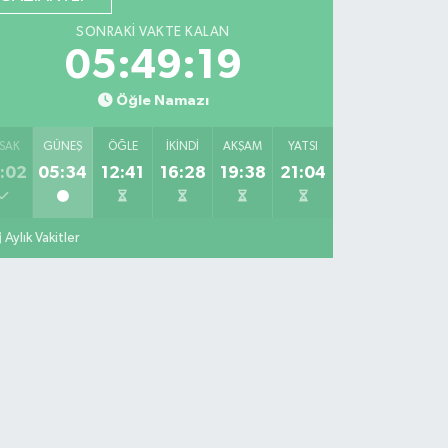
SONRAKI VAKTE KALAN
05:49:18
Öğle Namazı
SAK
GÜNEŞ
ÖĞLE
İKINDI
AKŞAM
YATSI
:02
05:34
12:41
16:28
19:38
21:04
Aylık Vakitler