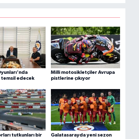
yunları'nda
Milli motosikletçiler Avrupa
i temsil edecek
pistlerine çıkıyor
ları tutkunları bir
Galatasarayda yeni sezon