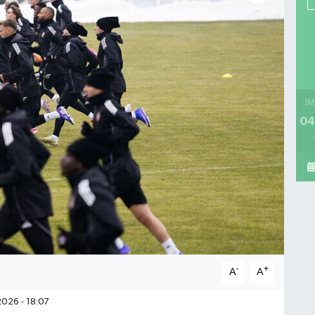
İM
04
-
+
A
A
026 - 18:07