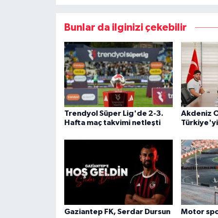
Bunlar da ilginizi çekebilir
Trendyol Süper Lig'de 2-3.
Akdeniz O
Hafta maç takvimi netleşti
Türkiye'y
Gaziantep FK, Serdar Dursun
Motor spor