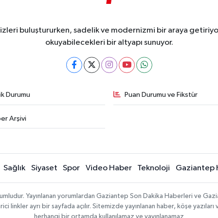
eri buluştururken, sadelik ve modernizmi bir araya getiriyor
okuyabilecekleri bir altyapı sunuyor.
fik Durumu
Puan Durumu ve Fikstür
er Arşivi
Sağlık
Siyaset
Spor
Video Haber
Teknoloji
Gaziantep 
sorumludur. Yayınlanan yorumlardan Gaziantep Son Dakika Haberleri ve Gaz
 linkler ayrı bir sayfada açılır. Sitemizde yayınlanan haber, köşe yazıları 
herhangi bir ortamda kullanılamaz ve yayınlanamaz