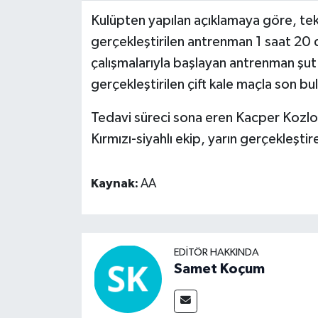
Kulüpten yapılan açıklamaya göre, te
Video Haber
gerçekleştirilen antrenman 1 saat 20 
çalışmalarıyla başlayan antrenman şut
Yaşam
gerçekleştirilen çift kale maçla son bu
Yeme-İçme
Tedavi süreci sona eren Kacper Kozlows
Kırmızı-siyahlı ekip, yarın gerçekleşti
Yemek
Kaynak:
AA
EDITÖR HAKKINDA
Samet Koçum