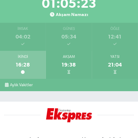
01:05:22
Akşam Namazı
İMSAK
GÜNEŞ
ÖĞLE
04:02
05:34
12:41
İKINDI
AKŞAM
YATSI
16:28
19:38
21:04
Aylık Vakitler