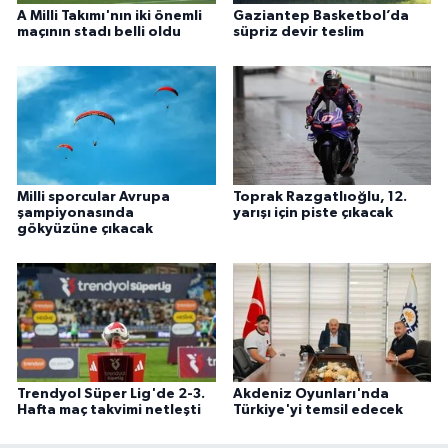
A Milli Takımı'nın iki önemli
Gaziantep Basketbol’da
maçının stadı belli oldu
süpriz devir teslim
Milli sporcular Avrupa
Toprak Razgatlıoğlu, 12.
şampiyonasında
yarışı için piste çıkacak
gökyüzüne çıkacak
Trendyol Süper Lig'de 2-3.
Akdeniz Oyunları'nda
Hafta maç takvimi netleşti
Türkiye'yi temsil edecek