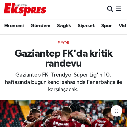
Eğitim
Hava Durumu
Ekonomi
Gündem
Sağlık
Siyaset
Spor
Vid
Ekonomi
Trafik Durumu
SPOR
Gaziantep son dakika
Puan Durumu ve Fikstür
Gaziantep FK'da kritik
randevu
Genel
Tüm Manşetler
Gaziantep FK, Trendyol Süper Lig'in 10.
Gündem
Son Dakika Haberleri
haftasında bugün kendi sahasında Fenerbahçe ile
karşılaşacak.
Haberler
Haber Arşivi
Kültür Sanat
Magazin