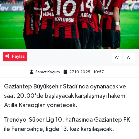
Müzik
Piyasa
Resmi İlanlar
Paylaş
-
+
A
A
Sağlık
Samet Koçum
27.10.2025 - 10:57
Sinemalar
Gaziantep Büyükşehir Stadı'nda oynanacak ve
Siyaset
saat 20.00'de başlayacak karşılaşmayı hakem
Atilla Karaoğlan yönetecek.
Spor
Trendyol Süper Lig 10. haftasında Gaziantep FK
Teknoloji
ile Fenerbahçe, ligde 13. kez karşılaşacak.
Türkiye