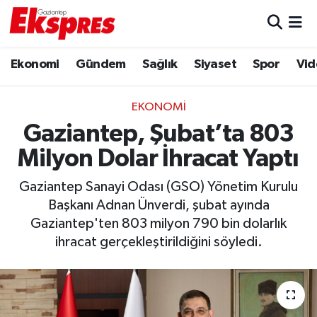
Eğitim
Hava Durumu
Ekonomi
Gündem
Sağlık
Siyaset
Spor
Vid
Ekonomi
Trafik Durumu
EKONOMI
Gaziantep son dakika
Puan Durumu ve Fikstür
Gaziantep, Şubat’ta 803
Milyon Dolar İhracat Yaptı
Genel
Tüm Manşetler
Gaziantep Sanayi Odası (GSO) Yönetim Kurulu
Gündem
Son Dakika Haberleri
Başkanı Adnan Ünverdi, şubat ayında
Gaziantep'ten 803 milyon 790 bin dolarlık
Haberler
Haber Arşivi
ihracat gerçekleştirildiğini söyledi.
Kültür Sanat
Magazin