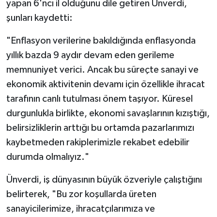
yapan 6'ncı il olduğunu dile getiren Ünverdi,
şunları kaydetti:
Video Haber
"Enflasyon verilerine bakıldığında enflasyonda
Yaşam
yıllık bazda 9 aydır devam eden gerileme
memnuniyet verici. Ancak bu süreçte sanayi ve
Yeme-İçme
ekonomik aktivitenin devamı için özellikle ihracat
Yemek
tarafının canlı tutulması önem taşıyor. Küresel
durgunlukla birlikte, ekonomi savaşlarının kızıştığı,
belirsizliklerin arttığı bu ortamda pazarlarımızı
kaybetmeden rakiplerimizle rekabet edebilir
durumda olmalıyız."
Ünverdi, iş dünyasının büyük özveriyle çalıştığını
belirterek, "Bu zor koşullarda üreten
sanayicilerimize, ihracatçılarımıza ve