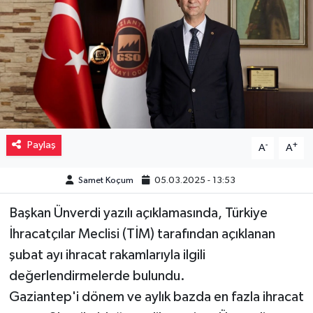
Müzik
Piyasa
Resmi İlanlar
Sağlık
Paylaş
-
+
A
A
Sinemalar
Samet Koçum
05.03.2025 - 13:53
Siyaset
Başkan Ünverdi yazılı açıklamasında, Türkiye
İhracatçılar Meclisi (TİM) tarafından açıklanan
Spor
şubat ayı ihracat rakamlarıyla ilgili
Teknoloji
değerlendirmelerde bulundu.
Gaziantep'i dönem ve aylık bazda en fazla ihracat
Türkiye