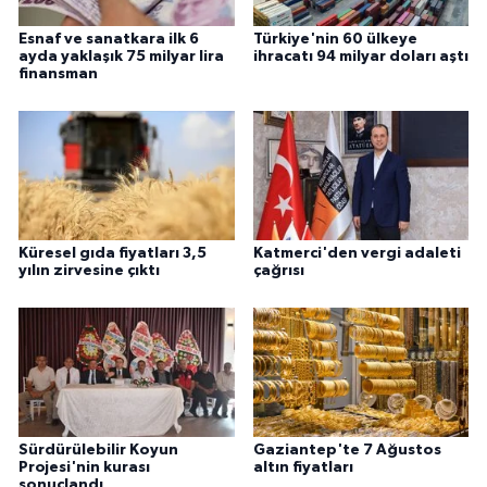
Esnaf ve sanatkara ilk 6
Türkiye'nin 60 ülkeye
ayda yaklaşık 75 milyar lira
ihracatı 94 milyar doları aştı
finansman
Küresel gıda fiyatları 3,5
Katmerci'den vergi adaleti
yılın zirvesine çıktı
çağrısı
Sürdürülebilir Koyun
Gaziantep'te 7 Ağustos
Projesi'nin kurası
altın fiyatları
sonuçlandı