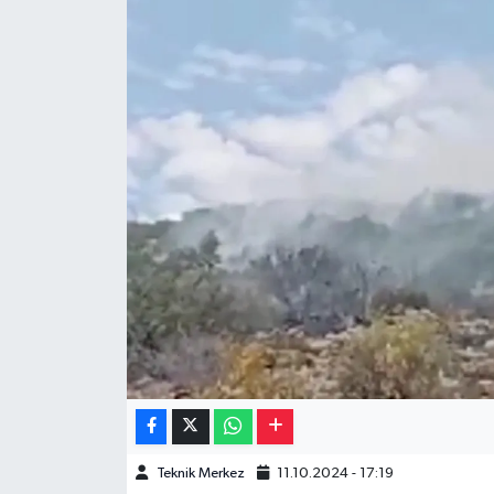
Müzik
Piyasa
Resmi İlanlar
Sağlık
Sinemalar
Siyaset
Spor
Teknoloji
Teknik Merkez
11.10.2024 - 17:19
Türkiye