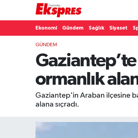
Eğitim
Hava Durumu
Ekonomi
Gündem
Sağlık
Siyaset
S
Ekonomi
Trafik Durumu
GÜNDEM
Gaziantep’te 
Gaziantep son dakika
Puan Durumu ve Fikstür
Genel
Tüm Manşetler
ormanlık alan
Gündem
Son Dakika Haberleri
Gaziantep'in Araban ilçesine b
Haberler
Haber Arşivi
alana sıçradı.
Kültür Sanat
Magazin