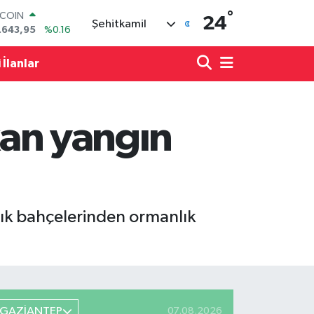
°
TCOIN
24
Şehitkamil
.643,95
%0.16
LAR
,6704
%0
 İlanlar
RO
,0406
%-0.08
ERLİN
,2143
%0
ıkan yangın
AM ALTIN
00.87
%0.12
ST100
.799
%70
tık bahçelerinden ormanlık
GAZİANTEP
07.08.2026