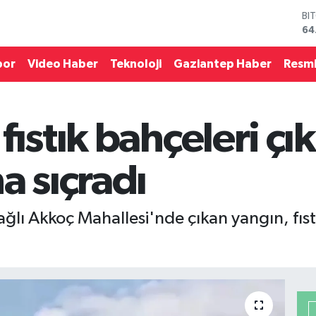
BI
64
DO
47
por
Video Haber
Teknoloji
Gaziantep Haber
Resmi
EU
55
ST
64
fıstık bahçeleri ç
GR
65
Bİ
a sıçradı
13
ağlı Akkoç Mahallesi'nde çıkan yangın, fıs