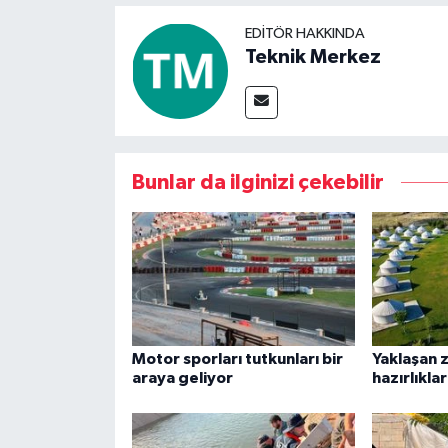
EDITÖR HAKKINDA
Teknik Merkez
Bunlar da ilginizi çekebilir
Motor sporları tutkunları bir
Yaklaşan z
araya geliyor
hazırlıkla