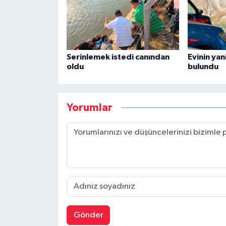
Serinlemek istedi canından
Evinin yan
oldu
bulundu
Yorumlar
Gönder