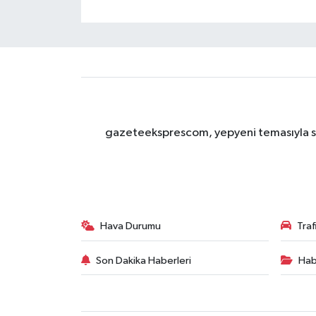
gazeteeksprescom, yepyeni temasıyla sizl
Hava Durumu
Tra
Son Dakika Haberleri
Hab