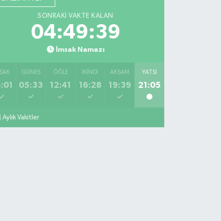
SONRAKI VAKTE KALAN
04:49:38
İmsak Namazı
SAK
GÜNEŞ
ÖĞLE
İKINDI
AKŞAM
YATSI
:01
05:33
12:41
16:28
19:39
21:05
Aylık Vakitler