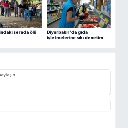
indaki serada ölü
Diyarbakır'da gıda
işletmelerine sıkı denetim