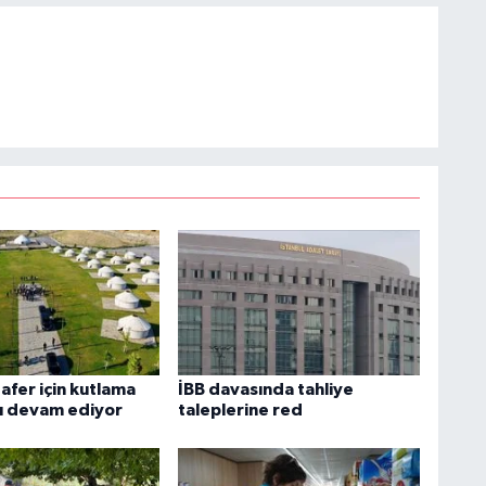
afer için kutlama
İBB davasında tahliye
rı devam ediyor
taleplerine red