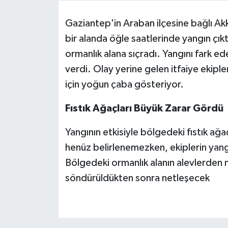
Gaziantep'in Araban ilçesine bağlı Ak
Video Haber
bir alanda öğle saatlerinde yangın çıkt
Yaşam
ormanlık alana sıçradı. Yangını fark ed
verdi. Olay yerine gelen itfaiye ekipler
Yeme-İçme
için yoğun çaba gösteriyor.
Yemek
Fıstık Ağaçları Büyük Zarar Gördü
Yangının etkisiyle bölgedeki fıstık ağa
henüz belirlenemezken, ekiplerin yangı
Bölgedeki ormanlık alanın alevlerden 
söndürüldükten sonra netleşecek