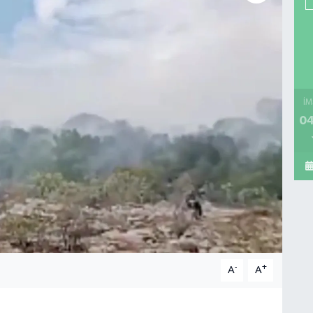
İM
04
-
+
A
A