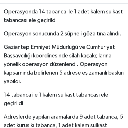
Operasyonda 14 tabanca ile 1 adet kalem suikast
Video Haber
tabancası ele geçirildi
Yaşam
Operasyon sonucunda 2 şüpheli gözaltına alındı.
Yeme-İçme
Gaziantep Emniyet Müdürlüğü ve Cumhuriyet
Başsavcılığı koordinesinde silah kaçakçılarına
Yemek
yönelik operasyon düzenlendi. Operasyon
kapsamında belirlenen 5 adrese eş zamanlı baskın
yapıldı.
14 tabanca ile 1 kalem suikast tabancası ele
geçirildi
Adreslerde yapılan aramalarda 9 adet tabanca, 5
adet kurusıkı tabanca, 1 adet kalem suikast