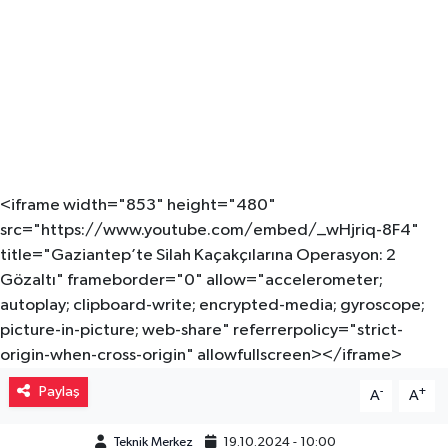
Müzik
Piyasa
Resmi İlanlar
Sağlık
<iframe width="853" height="480"
src="https://www.youtube.com/embed/_wHjriq-8F4"
Sinemalar
title="Gaziantep’te Silah Kaçakçılarına Operasyon: 2
Gözaltı" frameborder="0" allow="accelerometer;
Siyaset
autoplay; clipboard-write; encrypted-media; gyroscope;
picture-in-picture; web-share" referrerpolicy="strict-
Spor
origin-when-cross-origin" allowfullscreen></iframe>
Paylaş
Teknoloji
-
+
A
A
Türkiye
Teknik Merkez
19.10.2024 - 10:00