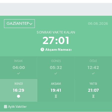
GAZİANTEP
06.08.2026
SONRAKI VAKTE KALAN
27:01
Akşam Namazı
İMSAK
GÜNEŞ
ÖĞLE
04:00
05:32
12:42
İKINDI
AKŞAM
YATSI
16:29
19:41
21:07
Aylık Vakitler