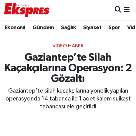
Eğitim
Hava Durumu
Ekonomi
Gündem
Sağlık
Siyaset
Spor
Vid
Ekonomi
Trafik Durumu
VIDEO HABER
Gaziantep son dakika
Puan Durumu ve Fikstür
Gaziantep’te Silah
Kaçakçılarına Operasyon: 2
Genel
Tüm Manşetler
Gözaltı
Gündem
Son Dakika Haberleri
Gaziantep’te silah kaçakçılarına yönelik yapılan
operasyonda 14 tabanca ile 1 adet kalem suikast
Haberler
Haber Arşivi
tabancası ele geçirildi
Kültür Sanat
Magazin